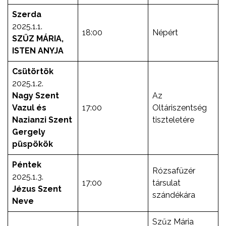
Szerda
2025.1.1.
18:00
Népért
SZŰZ MÁRIA,
ISTEN ANYJA
Csütörtök
2025.1.2.
Nagy Szent
Az
Vazul és
17:00
Oltáriszentség
Nazianzi Szent
tiszteletére
Gergely
püspökök
Péntek
Rózsafüzér
2025.1.3.
17:00
társulat
Jézus Szent
szándékára
Neve
Szűz Mária