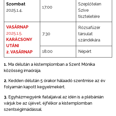
Szombat
Szeplőtelen
17:00
2025.1.4.
Szíve
tiszteletére
VASÁRNAP
Rózsafüzér
2025.1.5.
7:30
társulat
KARÁCSONY
szándékára
UTÁNI
18:00
Népért
2. VASÁRNAP
1
.
Ma délután a kistemplomban a Szent Mónika
közösség imaórája.
2
.
Kedden délután 5 órakor hálaadó szentmise az év
folyamán kapott kegyelmekért.
3.
Egyházmegyénk fiataljaival az idén is a plébánián
várjuk be az újévet, éjfélkor a kistemplomban
szentségimádással.