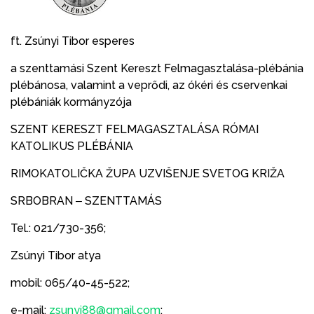
ft. Zsúnyi Tibor esperes
a szenttamási Szent Kereszt Felmagasztalása-plébánia
plébánosa, valamint a veprődi, az ókéri és cservenkai
plébániák kormányzója
SZENT KERESZT FELMAGASZTALÁSA RÓMAI
KATOLIKUS PLÉBÁNIA
RIMOKATOLIČKA ŽUPA UZVIŠENJE SVETOG KRIŽA
SRBOBRAN ‒ SZENTTAMÁS
Tel.: 021/730-356;
Zsúnyi Tibor atya
mobil: 065/40-45-522;
e-mail:
zsunyi88@gmail.com
;