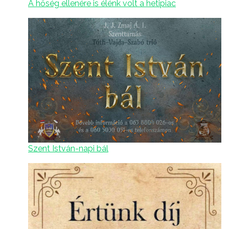
A hőség ellenére is élénk volt a hetipiac
Szent István-napi bál