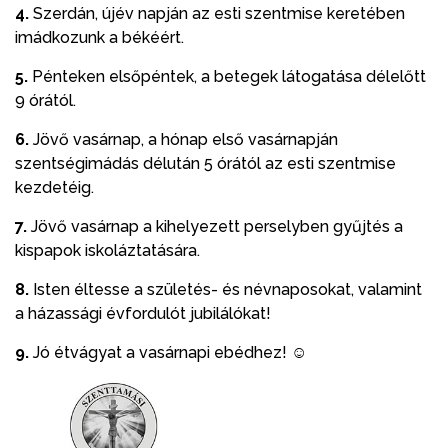
4.
Szerdán, újév napján az esti szentmise keretében
imádkozunk a békéért.
5.
Pénteken elsőpéntek, a betegek látogatása délelőtt
9 órától.
6.
Jövő vasárnap, a hónap első vasárnapján
szentségimádás délután 5 órától az esti szentmise
kezdetéig.
7.
Jövő vasárnap a kihelyezett perselyben gyűjtés a
kispapok iskoláztatására.
8.
Isten éltesse a születés- és névnaposokat, valamint
a házassági évfordulót jubilálókat!
9.
Jó étvágyat a vasárnapi ebédhez! ☺