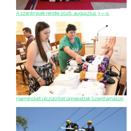
A szentmisék rendje 2026. augusztus 3 ─ 9.
Harminckét újszülöttet ünnepeltek Szenttamáson