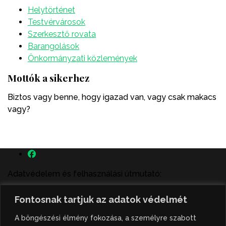
Helytörténet
Testvérvárosok
Szerkesztő rovata
Barangolások
Önkormányzati közlemények
Mottók a sikerhez
Biztos vagy benne, hogy igazad van, vagy csak makacs
vagy?
Adatvédelem és felhasználási útmutató:
A szenttamás.rs magyar nyelvű internetes hírportálon
Fontosnak tartjuk az adatok védelmét
megjelenő szerzői írások, a híranyag és minden egyéb
tartalom a portált működtető Gion Nándor Kulturális
A böngészési élmény fokozása, a személyre szabott