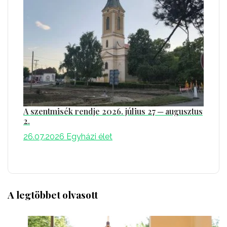
A szentmisék rendje 2026. július 27 ─ augusztus
2.
26.07.2026
Egyházi élet
A legtöbbet olvasott