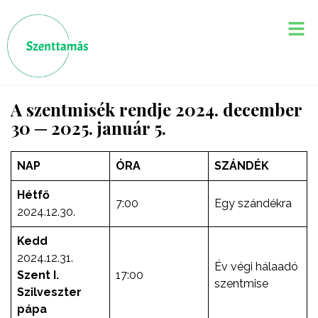
A szentmisék rendje 2024. december
30 ─ 2025. január 5.
NAP
ÓRA
SZÁNDÉK
Hétfő
7:00
Egy szándékra
2024.12.30.
Kedd
2024.12.31.
Év végi hálaadó
Szent I.
17:00
szentmise
Szilveszter
pápa