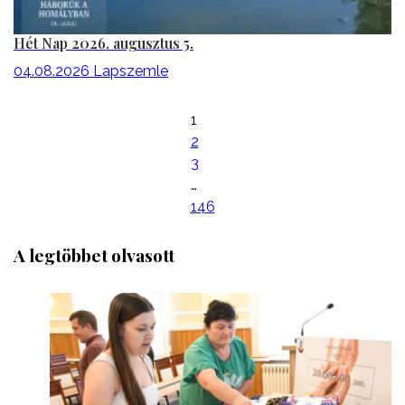
Hét Nap 2026. augusztus 5.
04.08.2026
Lapszemle
1
2
3
…
146
A legtöbbet olvasott