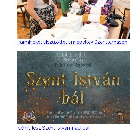
Harminckét újszülöttet ünnepeltek Szenttamáson
Idén is lesz Szent István-napi bál!