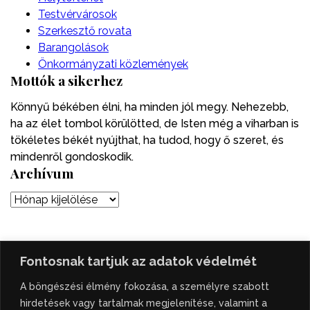
Testvérvárosok
Szerkesztő rovata
Barangolások
Önkormányzati közlemények
Mottók a sikerhez
Könnyű békében élni, ha minden jól megy. Nehezebb,
ha az élet tombol körülötted, de Isten még a viharban is
tökéletes békét nyújthat, ha tudod, hogy ő szeret, és
mindenről gondoskodik.
Archívum
Fontosnak tartjuk az adatok védelmét
Adatvédelem és felhasználási útmutató:
A szenttamás.rs magyar nyelvű internetes hírportálon
A böngészési élmény fokozása, a személyre szabott
megjelenő szerzői írások, a híranyag és minden egyéb
hirdetések vagy tartalmak megjelenítése, valamint a