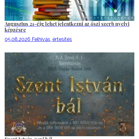
Augusztus 21-éig lehet jelentkezni az őszi szerb nyelvi
képzésre
05.08.2026
Felhívás, értesítés