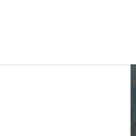
Au
sz
szi szerb nyelvi képzésre
zenttamáson