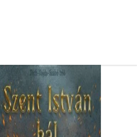
gusztus 21-éig lehet jelentkezni az őszi
erb nyelvi képzésre