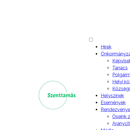
Hírek
Önkormányz
Képvise
Tanács
Polgárme
Helyi k
Községi
Helyszínek
Események
Rendezvénye
Őseink 
Aranyci