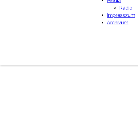
Média
Rádió
VMSZ Szenttamási HSZ felhívása
Impresszum
Archívum
Szent István-napi bál
Augusztus 21-éig lehet jelentkezni az ő
FELHÍVÁS
Harminckét újszülöttet ünnepeltek S