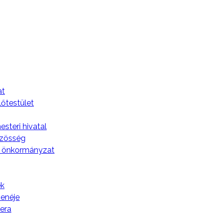
F
at
lőtestület
steri hivatal
özösség
 önkormányzat
k
zenéje
tera