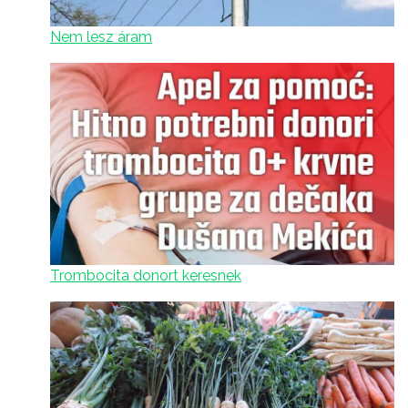
Nem lesz áram
Trombocita donort keresnek