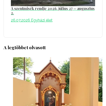
A szentmisék rendje 2026. július 27 ─ augusztus
2.
26.07.2026
Egyházi élet
A legtöbbet olvasott