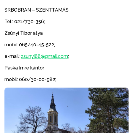
SRBOBRAN ‒ SZENTTAMÁS
Tel.: 021/730-356;
Zsúnyi Tibor atya
mobil: 065/40-45-522;
e-mail:
zsunyi88@gmail.com
;
Paska Imre kántor
mobil: 060/30-00-982;