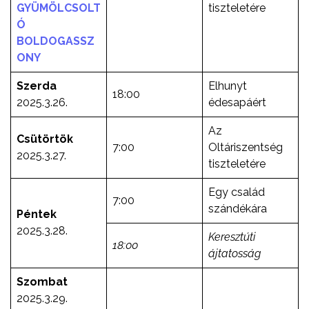
GYÜMÖLCSOLT
tiszteletére
Ó
BOLDOGASSZ
ONY
Szerda
Elhunyt
18:00
2025.3.26.
édesapáért
Az
Csütörtök
7:00
Oltáriszentség
2025.3.27.
tiszteletére
Egy család
7:00
szándékára
Péntek
2025.3.28.
Keresztúti
18:00
ájtatosság
Szombat
2025.3.29.