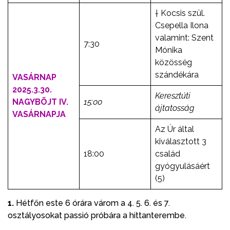
† Kocsis szül.
Csepella Ilona
valamint: Szent
7:30
Mónika
közösség
szándékára
VASÁRNAP
2025.3.30.
Keresztúti
NAGYBÖJT IV.
15:00
ájtatosság
VASÁRNAPJA
Az Úr által
kiválasztott 3
18:00
család
gyógyulásáért
(5)
1
.
Hétfőn este 6 órára várom a 4. 5. 6. és 7.
osztályosokat passió próbára a hittanterembe.