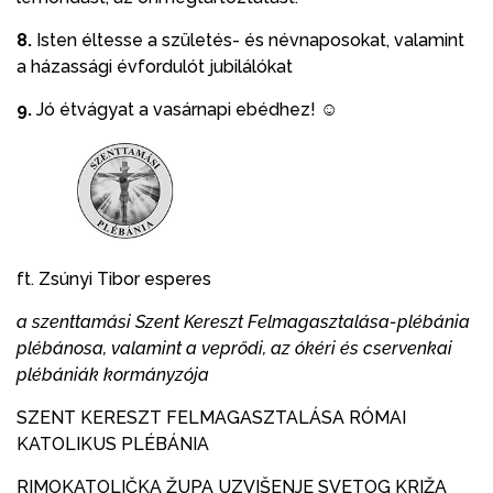
8.
Isten éltesse
a születés- és névnaposokat, valamint
a házassági évfordulót jubilálókat
9.
Jó étvágyat a vasárnapi ebédhez! ☺
ft. Zsúnyi Tibor esperes
a szenttamási Szent Kereszt Felmagasztalása-plébánia
plébánosa, valamint a veprődi, az ókéri és cservenkai
plébániák kormányzója
SZENT KERESZT FELMAGASZTALÁSA RÓMAI
KATOLIKUS PLÉBÁNIA
RIMOKATOLIČKA ŽUPA UZVIŠENJE SVETOG KRIŽA