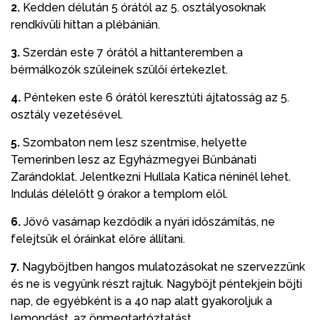
2
.
Kedden délután 5 órától az 5. osztályosoknak
rendkívüli hittan a plébánián.
3.
Szerdán este 7 órától a hittanteremben a
bérmálkozók szüleinek szülői értekezlet.
4.
Pénteken este 6 órától keresztúti ájtatosság az 5.
osztály vezetésével.
5.
Szombaton nem lesz szentmise, helyette
Temerinben lesz az Egyházmegyei Bűnbánati
Zarándoklat. Jelentkezni Hullala Katica néninél lehet.
Indulás délelőtt 9 órakor a templom elől.
6.
Jövő vasárnap kezdődik a nyári időszámítás, ne
felejtsük el óráinkat előre állítani.
7.
Nagyböjtben hangos mulatozásokat ne szervezzünk
és ne is vegyünk részt rajtuk. Nagyböjt péntekjein böjti
nap, de egyébként is a 40 nap alatt gyakoroljuk a
lemondást, az önmegtartóztatást.