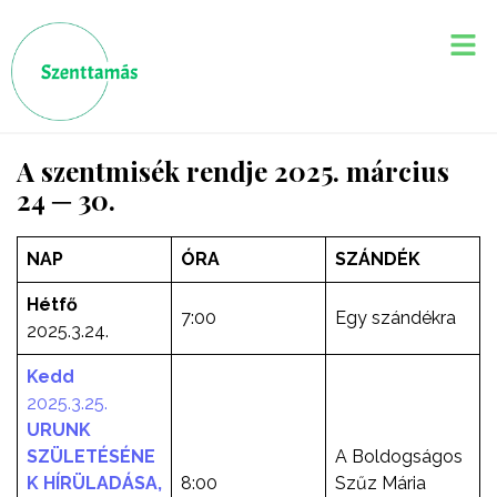
A szentmisék rendje 2025. március
24 ─ 30.
NAP
ÓRA
SZÁNDÉK
Hétfő
7:00
Egy szándékra
2025.3.24.
Kedd
2025.3.25.
URUNK
SZÜLETÉSÉNE
A Boldogságos
K HÍRÜLADÁSA,
8:00
Szűz Mária