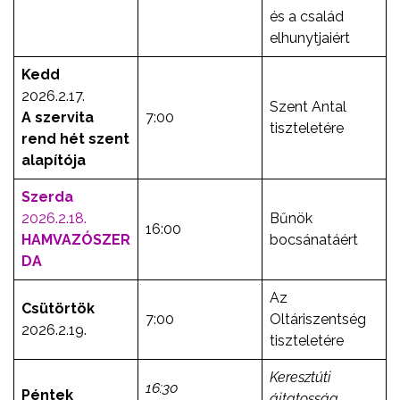
és a család
elhunytjaiért
Kedd
2026.2.17.
Szent Antal
A szervita
7:00
tiszteletére
rend hét szent
alapítója
Szerda
2026.2.18.
Bűnök
16:00
HAMVAZÓSZER
bocsánatáért
DA
Az
Csütörtök
7:00
Oltáriszentség
2026.2.19.
tiszteletére
Keresztúti
16:30
Péntek
ájtatosság