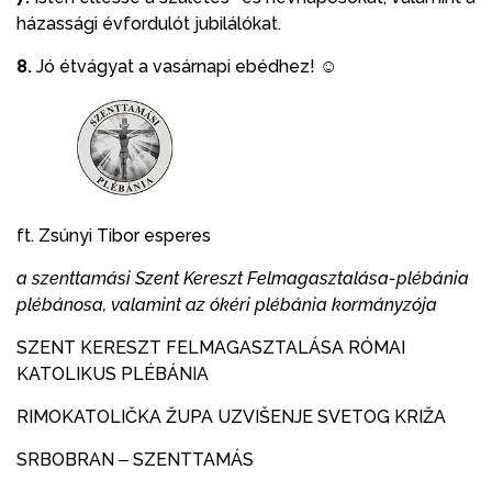
házassági évfordulót jubilálókat.
8.
Jó étvágyat a vasárnapi ebédhez! ☺
ft. Zsúnyi Tibor esperes
a szenttamási Szent Kereszt Felmagasztalása-plébánia
plébánosa, valamint az ókéri plébánia kormányzója
SZENT KERESZT FELMAGASZTALÁSA RÓMAI
KATOLIKUS PLÉBÁNIA
RIMOKATOLIČKA ŽUPA UZVIŠENJE SVETOG KRIŽA
SRBOBRAN ‒ SZENTTAMÁS