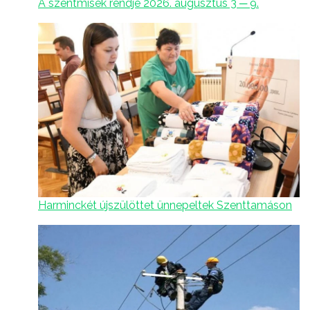
A szentmisék rendje 2026. augusztus 3 ─ 9.
Harminckét újszülöttet ünnepeltek Szenttamáson