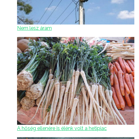
Nem lesz áram
A hőség ellenére is élénk volt a hetipiac