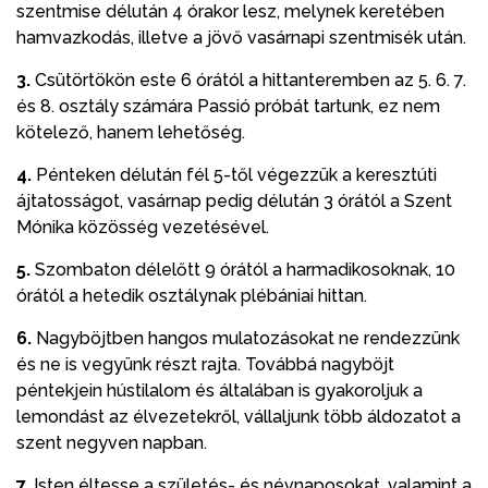
szentmise délután 4 órakor lesz, melynek keretében
hamvazkodás, illetve a jövő vasárnapi szentmisék után.
3.
Csütörtökön este 6 órától a hittanteremben az 5. 6. 7.
és 8. osztály számára Passió próbát tartunk, ez nem
kötelező, hanem lehetőség.
4.
Pénteken délután fél 5-től végezzük a keresztúti
ájtatosságot, vasárnap pedig délután 3 órától a Szent
Mónika közösség vezetésével.
5.
Szombaton délelőtt 9 órától a harmadikosoknak, 10
órától a hetedik osztálynak plébániai hittan.
6.
Nagyböjtben hangos mulatozásokat ne rendezzünk
és ne is vegyünk részt rajta. Továbbá nagyböjt
péntekjein hústilalom és általában is gyakoroljuk a
lemondást az élvezetekről, vállaljunk több áldozatot a
szent negyven napban.
7.
Isten éltesse a születés- és névnaposokat, valamint a