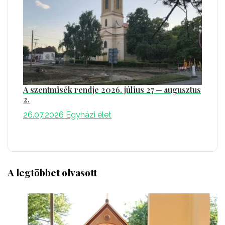
A szentmisék rendje 2026. július 27 ─ augusztus
2.
26.07.2026
Egyházi élet
A legtöbbet olvasott