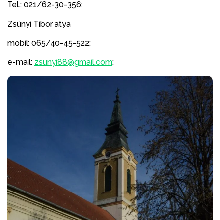
Tel.: 021/62-30-356;
Zsúnyi Tibor atya
mobil: 065/40-45-522;
e-mail:
zsunyi88@gmail.com
;