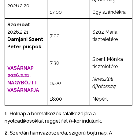
2026.2.20.
17:00
Egy szándékra
Szombat
2026.2.21.
Szűz Mária
7:00
Damjáni Szent
tiszteletére
Péter püspök
Szent Mónika
7:30
tiszteletére
VASÁRNAP
2026.2.21.
Keresztúti
NAGYBÖJT I.
15:00
ájtatosság
VASÁRNAPJA
18:00
Népért
1.
Holnap a bérmálkozók találkozójára a
nyolcadikosokkal reggel fél 9-kor indulunk.
2.
Szerdán hamvazószerda, szigorú böjti nap. A