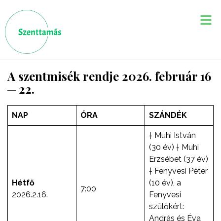
A szentmisék rendje 2026. február 16
─ 22.
NAP
ÓRA
SZÁNDÉK
† Muhi István
(30 év) † Muhi
Erzsébet (37 év)
† Fenyvesi Péter
Hétfő
(10 év), a
7:00
2026.2.16.
Fenyvesi
szülőkért:
András és Éva