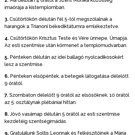
2.
Ma délután 4 órától a Szent Mónika közösség
imaórája a kistemplomban.
3.
Csütörtökön délután fél 5-től megszólalnak a
harangok a Trianoni békediktátumra emlékeztetve.
4.
Csütörtökön Krisztus Teste és Vére ünnepe, Úrnapja.
Az esti szentmise után körmenet a templomudvarban.
5.
Pénteken délután az idei ballagó nyolcadikosokért
lesz a szentmise.
6.
Pénteken elsőpéntek, a betegek látogatása délelőtt
9 órától.
7.
Szombaton délelőtt 9 órától az elsősöknek, 10 órától
az 5. osztálynak plébániai hittan.
8.
Jövő vasárnap délután 5 órától az esti szentmise
kezdetéig szentségimádás.
9.
Gratulálunk Soltis Leonnak és felkészítőinek a Mária