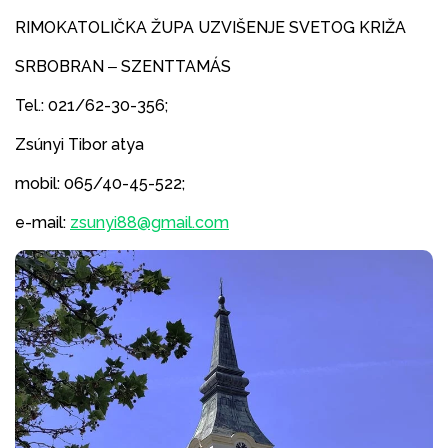
RIMOKATOLIČKA ŽUPA UZVIŠENJE SVETOG KRIŽA
SRBOBRAN ‒ SZENTTAMÁS
Tel.: 021/62-30-356;
Zsúnyi Tibor atya
mobil: 065/40-45-522;
e-mail:
zsunyi88@gmail.com