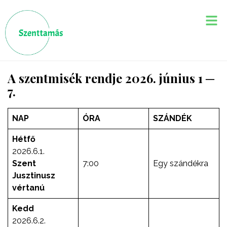
A szentmisék rendje 2026. június 1 ─
7.
NAP
ÓRA
SZÁNDÉK
Hétfő
2026.6.1.
Szent
7:00
Egy szándékra
Jusztinusz
vértanú
Kedd
2026.6.2.