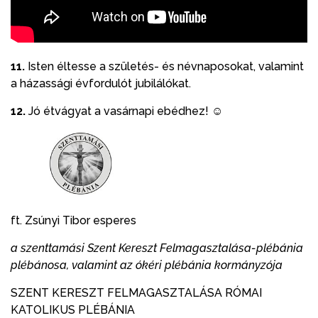
11.
Isten éltesse a születés- és névnaposokat, valamint
a házassági évfordulót jubilálókat.
12.
Jó étvágyat a vasárnapi ebédhez! ☺
ft. Zsúnyi Tibor esperes
a szenttamási Szent Kereszt Felmagasztalása-plébánia
plébánosa, valamint az ókéri plébánia kormányzója
SZENT KERESZT FELMAGASZTALÁSA RÓMAI
KATOLIKUS PLÉBÁNIA