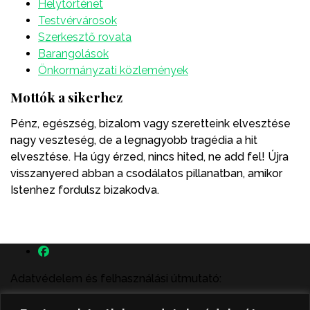
Helytörténet
Testvérvárosok
Szerkesztő rovata
Barangolások
Önkormányzati közlemények
Mottók a sikerhez
Pénz, egészség, bizalom vagy szeretteink elvesztése
nagy veszteség, de a legnagyobb tragédia a hit
elvesztése. Ha úgy érzed, nincs hited, ne add fel! Újra
visszanyered abban a csodálatos pillanatban, amikor
Istenhez fordulsz bizakodva.
Adatvédelem és felhasználási útmutató:
A szenttamás.rs magyar nyelvű internetes hírportálon