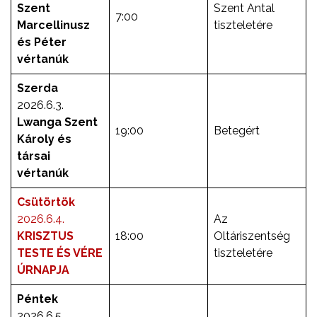
Szent
Szent Antal
7:00
Marcellinusz
tiszteletére
és Péter
vértanúk
Szerda
2026.6.3.
Lwanga Szent
19:00
Betegért
Károly és
társai
vértanúk
Csütörtök
2026.6.4.
Az
KRISZTUS
18:00
Oltáriszentség
TESTE ÉS VÉRE
tiszteletére
ÚRNAPJA
Péntek
2026.6.5.