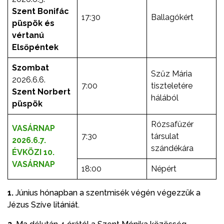
Szent Bonifác
17:30
Ballagókért
püspök és
vértanú
Elsőpéntek
Szombat
Szűz Mária
2026.6.6.
7:00
tiszteletére
Szent Norbert
hálából
püspök
Rózsafüzér
VASÁRNAP
7:30
társulat
2026.6.7.
szándékára
ÉVKÖZI 10.
VASÁRNAP
18:00
Népért
1.
Június hónapban a szentmisék végén végezzük a
Jézus Szíve litániát.