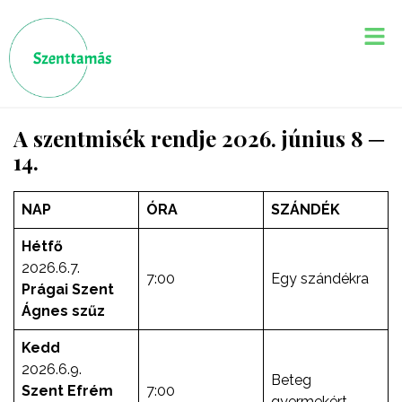
A szentmisék rendje 2026. június 8 ─
14.
NAP
ÓRA
SZÁNDÉK
Hétfő
2026.6.7.
7:00
Egy szándékra
Prágai Szent
Ágnes szűz
Kedd
2026.6.9.
Beteg
Szent Efrém
7:00
gyermekért