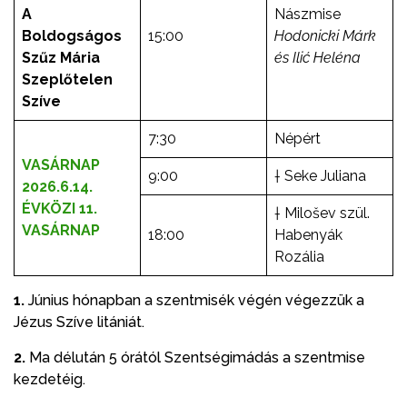
A
Nászmise
Boldogságos
15:00
Hodonicki Márk
Szűz Mária
és Ili
ć Hel
éna
Szeplőtelen
Szíve
7:30
Népért
VASÁRNAP
9:00
† Seke Juliana
2026.6.14.
ÉVKÖZI 11.
† Milošev szül.
VASÁRNAP
18:00
Habenyák
Rozália
1.
Június hónapban a szentmisék végén végezzük a
Jézus Szíve litániát.
2.
Ma délután 5 órától Szentségimádás a szentmise
kezdetéig.