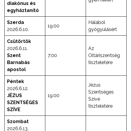
diakónus és
egyháztanító
Szerda
Hálából
19:00
2026.6.10.
gyógyulásért
Csütörtök
2026.6.11.
Az
Szent
7:00
Oltáriszentség
Barnabás
tiszteletére
apostol
Péntek
Jézus
2026.6.12.
Szentséges
JÉZUS
19:00
Szíve
SZENTSÉGES
tiszteletére
SZÍVE
Szombat
2026.6.13.