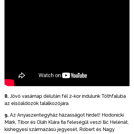
8.
Jövő vasárnap délután fél 2-kor indulunk Tóthfaluba
az elsőáldozók találkozójára.
9.
Az Anyaszentegyház házasságot hirdet! Hodonicki
Márk, Tibor és Oláh Klára fia feleségül veszi Ilić Helénát,
kishegyesi származású jegyesét, Róbert és Nagy