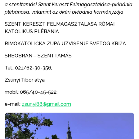
a szenttamási Szent Kereszt Felmagasztalása-plébánia
plébánosa, valamint az ókéri plébánia kormányzója
SZENT KERESZT FELMAGASZTALÁSA RÓMAI
KATOLIKUS PLÉBÁNIA
RIMOKATOLIČKA ŽUPA UZVIŠENJE SVETOG KRIŽA
SRBOBRAN ‒ SZENTTAMÁS
Tel.: 021/62-30-356;
Zsúnyi Tibor atya
mobil: 065/40-45-522;
e-mail:
zsunyi88@gmail.com