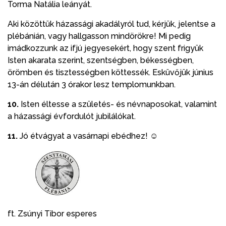
Torma Natália leányát.
Aki közöttük házassági akadályról tud, kérjük, jelentse a
plébánián, vagy hallgasson mindörökre! Mi pedig
imádkozzunk az ifjú jegyesekért, hogy szent frigyük
Isten akarata szerint, szentségben, békességben,
örömben és tisztességben köttessék. Esküvőjük június
13-án délután 3 órakor lesz templomunkban.
10.
Isten éltesse a születés- és névnaposokat, valamint
a házassági évfordulót jubilálókat.
11.
Jó étvágyat a vasárnapi ebédhez! ☺
ft. Zsúnyi Tibor esperes