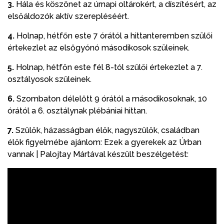
3.
Hála és köszönet az úrnapi oltárokért, a díszítésért, az
elsőáldozók aktív szerepléséért.
4.
Holnap, hétfőn este 7 órától a hittanteremben szülői
értekezlet az elsőgyónó másodikosok szüleinek.
5.
Holnap, hétfőn este fél 8-tól szülői értekezlet a 7.
osztályosok szüleinek.
6.
Szombaton délelőtt 9 órától a másodikosoknak, 10
órától a 6. osztálynak plébániai hittan.
7.
Szülők, házasságban élők, nagyszülők, családban
élők figyelmébe ajánlom: Ezek a gyerekek az Úrban
vannak | Palojtay Mártával készült beszélgetést: