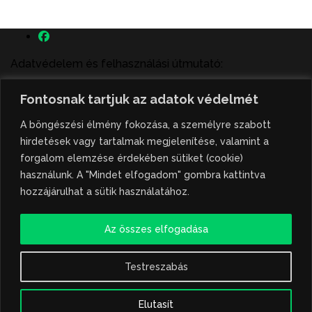
Adatvédelem és felhasználási útmutató:
A szenttamás.rs magyar nyelvű internetes hírportálon
Fontosnak tartjuk az adatok védelmét
megjelenő szerzői írások, a híranyag és minden egyéb
tartalom a portált működtető Gion Nándor Kulturális
A böngészési élmény fokozása, a személyre szabott
Központ szellemi tulajdonát képezik, amely szellemi
hirdetések vagy tartalmak megjelenítése, valamint a
tulajdont a nemzetközi és szerbiai törvények védik. A
forgalom elemzése érdekében sütiket (cookie)
jogosulatlan felhasználás büntető- és polgári jogi
használunk. A "Mindet elfogadom" gombra kattintva
következményeket von maga után. A hírportálon
hozzájárulhat a sütik használatához.
megjelent híranyag közlése vagy tartalmuk
ismertetése, illetve közzétett fotók átvétele kizárólag
Az összes elfogadása
csak hivatkozással, illetve a forrás megjelölésével
lehetséges.
Testreszabás
Hivatkozás formája: szenttamas.rs
Elutasít