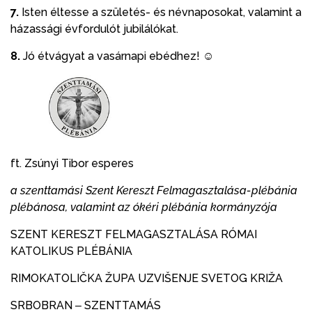
7.
Isten éltesse a születés- és névnaposokat, valamint a
házassági évfordulót jubilálókat.
8.
Jó étvágyat a vasárnapi ebédhez! ☺
ft. Zsúnyi Tibor esperes
a szenttamási Szent Kereszt Felmagasztalása-plébánia
plébánosa, valamint az ókéri plébánia kormányzója
SZENT KERESZT FELMAGASZTALÁSA RÓMAI
KATOLIKUS PLÉBÁNIA
RIMOKATOLIČKA ŽUPA UZVIŠENJE SVETOG KRIŽA
SRBOBRAN ‒ SZENTTAMÁS