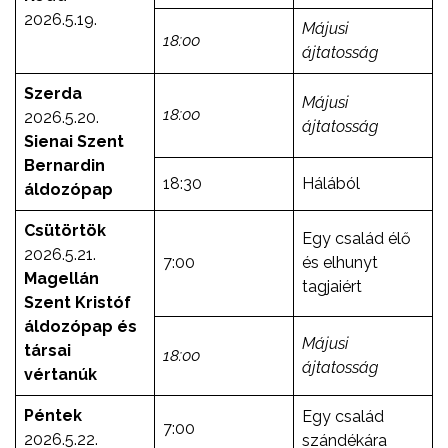
2026.5.19.
Májusi
18:00
ájtatosság
Szerda
Májusi
18:00
2026.5.20.
ájtatosság
Sienai Szent
Bernardin
18:30
Hálából
áldozópap
Csütörtök
Egy család élő
2026.5.21.
7:00
és elhunyt
Magellán
tagjaiért
Szent Kristóf
áldozópap és
Májusi
társai
18:00
ájtatosság
vértanúk
Péntek
Egy család
7:00
2026.5.22.
szándékára