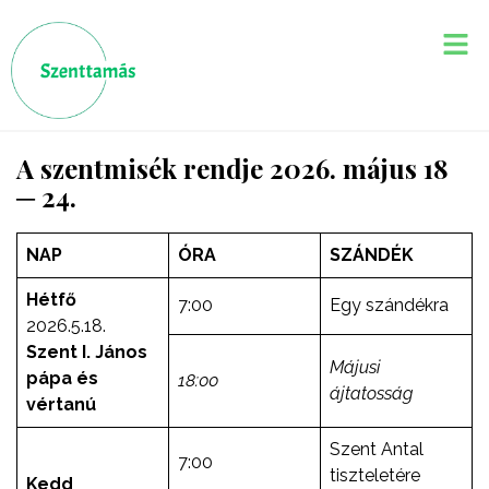
A szentmisék rendje 2026. május 18
─ 24.
NAP
ÓRA
SZÁNDÉK
Hétfő
7:00
Egy szándékra
2026.5.18.
Szent I. János
Májusi
pápa és
18:00
ájtatosság
vértanú
Szent Antal
7:00
tiszteletére
Kedd