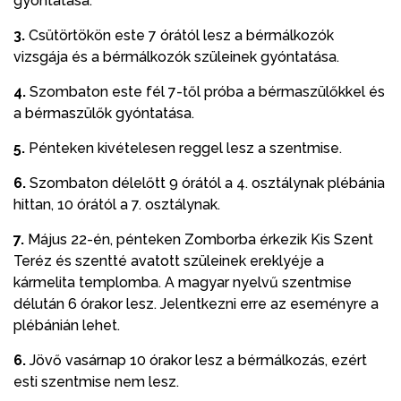
gyóntatása.
3.
Csütörtökön este 7 órától lesz a bérmálkozók
vizsgája és a bérmálkozók szüleinek gyóntatása.
4.
Szombaton este fél 7-től próba a bérmaszülőkkel és
a bérmaszülők gyóntatása.
5.
Pénteken kivételesen reggel lesz a szentmise.
6.
Szombaton délelőtt 9 órától a 4. osztálynak plébánia
hittan, 10 órától a 7. osztálynak.
7.
Május 22-én, pénteken Zomborba érkezik Kis Szent
Teréz és szentté avatott szüleinek ereklyéje a
kármelita templomba. A magyar nyelvű szentmise
délután 6 órakor lesz. Jelentkezni erre az eseményre a
plébánián lehet.
6.
Jövő vasárnap 10 órakor lesz a bérmálkozás, ezért
esti szentmise nem lesz.