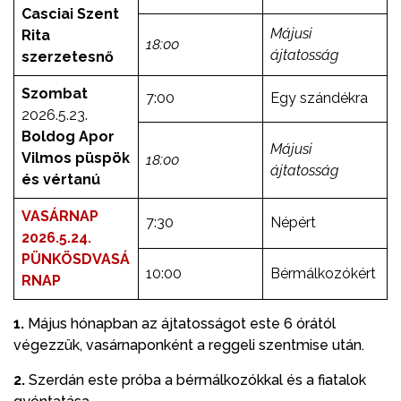
Casciai Szent
Májusi
Rita
18:00
ájtatosság
szerzetesnő
Szombat
7:00
Egy szándékra
2026.5.23.
Boldog Apor
Májusi
Vilmos püspök
18:00
ájtatosság
és vértanú
VASÁRNAP
7:30
Népért
2026.5.24.
PÜNKÖSDVASÁ
10:00
Bérmálkozókért
RNAP
1.
Május hónapban az ájtatosságot este 6 órától
végezzük, vasárnaponként a reggeli szentmise után.
2.
Szerdán este próba a bérmálkozókkal és a fiatalok