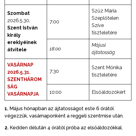
Szűz Mária
Szombat
Szeplőtelen
2026.5.30.
7:00
Szíve
Szent István
tiszteletére
király
ereklyéinek
Májusi
18:00
átvitele
ájtatosság
VASÁRNAP
Szent Mónika
7:30
2026.5.31.
tiszteletére
SZENTHÁROM
SÁG
10:00
Elsőáldozókért
VASÁRNAPJA
1.
Május hónapban az ájtatosságot este 6 órától
végezzük, vasárnaponként a reggeli szentmise után.
2.
Kedden délután 4 órától próba az elsőáldozókkal.