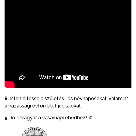
8.
Isten éltesse a születés- és névnaposokat, valamint
a házassági évfordulót jubilálókat.
9.
Jó étvágyat a vasárnapi ebédhez! ☺