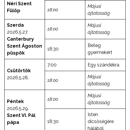
Néri Szent
Májusi
18:00
Fülöp
ájtatosság
Szerda
Májusi
18:00
2026.5.27.
ájtatosság
Canterbury
Beteg
Szent Ágoston
18:30
gyermekért
püspök
7:00
Egy szándékra
Csütörtök
Májusi
2026.5.28.
18:00
ájtatosság
Májusi
18:00
Péntek
ájtatosság
2026.5.29.
Isten
Szent VI. Pál
18:30
dicsőségére
pápa
hálából