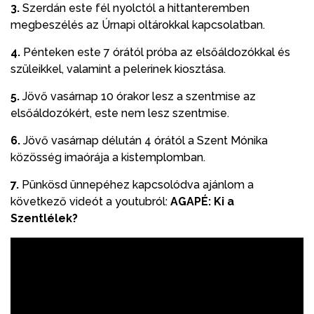
3.
Szerdán este fél nyolctól a hittanteremben
megbeszélés az Úrnapi oltárokkal kapcsolatban.
4.
Pénteken este 7 órától próba az elsőáldozókkal és
szüleikkel, valamint a pelerinek kiosztása.
5.
Jövő vasárnap 10 órakor lesz a szentmise az
elsőáldozókért, este nem lesz szentmise.
6.
Jövő vasárnap délután 4 órától a Szent Mónika
közösség imaórája a kistemplomban.
7.
Pünkösd ünnepéhez kapcsolódva ajánlom a
következő videót a youtubról:
AGAPÉ: Ki a
Szentlélek?