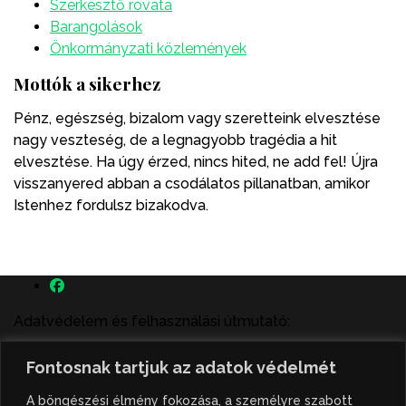
Szerkesztő rovata
Barangolások
Önkormányzati közlemények
Mottók a sikerhez
Pénz, egészség, bizalom vagy szeretteink elvesztése
nagy veszteség, de a legnagyobb tragédia a hit
elvesztése. Ha úgy érzed, nincs hited, ne add fel! Újra
visszanyered abban a csodálatos pillanatban, amikor
Istenhez fordulsz bizakodva.
Adatvédelem és felhasználási útmutató:
A szenttamás.rs magyar nyelvű internetes hírportálon
Fontosnak tartjuk az adatok védelmét
megjelenő szerzői írások, a híranyag és minden egyéb
tartalom a portált működtető Gion Nándor Kulturális
A böngészési élmény fokozása, a személyre szabott