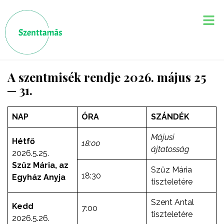
A szentmisék rendje 2026. május 25
─ 31.
NAP
ÓRA
SZÁNDÉK
Májusi
Hétfő
18:00
ájtatosság
2026.5.25.
Szűz Mária, az
Szűz Mária
18:30
Egyház Anyja
tiszteletére
Szent Antal
Kedd
7:00
tiszteletére
2026.5.26.