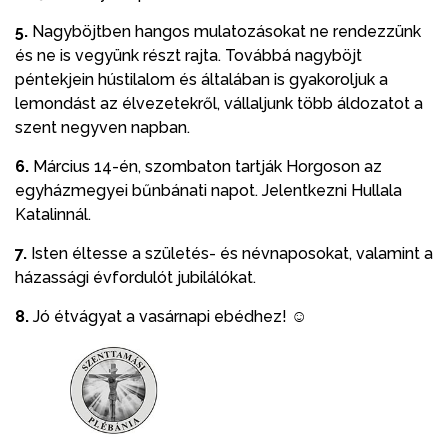
5.
Nagyböjtben hangos mulatozásokat ne rendezzünk
és ne is vegyünk részt rajta. Továbbá nagyböjt
péntekjein hústilalom és általában is gyakoroljuk a
lemondást az élvezetekről, vállaljunk több áldozatot a
szent negyven napban.
6.
Március 14-én, szombaton tartják Horgoson az
egyházmegyei bűnbánati napot. Jelentkezni Hullala
Katalinnál.
7.
Isten éltesse a születés- és névnaposokat, valamint a
házassági évfordulót jubilálókat.
8.
Jó étvágyat a vasárnapi ebédhez! ☺