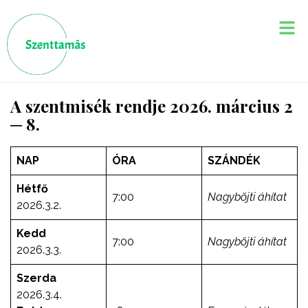
A szentmisék rendje 2026. március 2
─ 8.
NAP
ÓRA
SZÁNDÉK
Hétfő
7:00
Nagyböjti áhítat
2026.3.2.
Kedd
7:00
Nagyböjti áhítat
2026.3.3.
Szerda
2026.3.4.