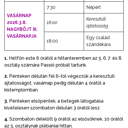
7:30
Népért
VASÁRNAP
Keresztúti
2026.3.8.
16:00
ájtatosság
NAGYBÖJT III.
VASÁRNAPJA
Egy család
18:00
szándékára
1.
Hétfőn este 6 órától a hittanteremben az 5. 6. 7. és 8.
osztály számára Passió próbát tartunk.
2.
Pénteken délután fél 6-tól végezzük a keresztúti
ájtatosságot, vasárnap pedig délután 4 órától a
kistemplomban.
3.
Pénteken elsőpéntek, a betegek látogatása
kivételesen szombaton délután 3 órától lesz.
4.
Szombaton délelőtt 9 órától az elsősöknek, 10 órától
az 5. osztálynak plébániai hittan.