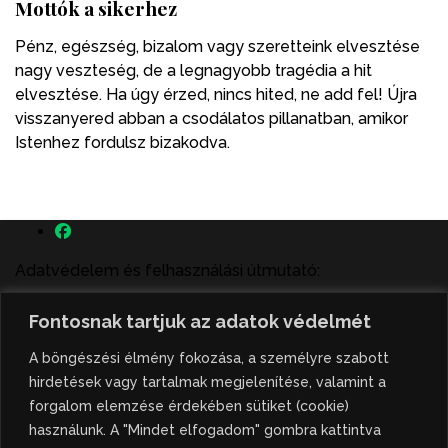
Mottók a sikerhez
Pénz, egészség, bizalom vagy szeretteink elvesztése
nagy veszteség, de a legnagyobb tragédia a hit
elvesztése. Ha úgy érzed, nincs hited, ne add fel! Újra
visszanyered abban a csodálatos pillanatban, amikor
Istenhez fordulsz bizakodva.
Adatvédelem és felhasználási útmutató:
A szenttamás.rs magyar nyelvű internetes hírportálon
Fontosnak tartjuk az adatok védelmét
megjelenő szerzői írások, a híranyag és minden egyéb
tartalom a portált működtető Gion Nándor Kulturális
A böngészési élmény fokozása, a személyre szabott
Központ szellemi tulajdonát képezik, amely szellemi
hirdetések vagy tartalmak megjelenítése, valamint a
tulajdont a nemzetközi és szerbiai törvények védik. A
forgalom elemzése érdekében sütiket (cookie)
jogosulatlan felhasználás büntető- és polgári jogi
használunk. A "Mindet elfogadom" gombra kattintva