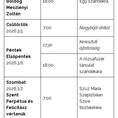
Boldog
18:00
Egy szándékra
Meszlényi
Zoltán
Csütörtök
7:00
Nagyböjti áhítat
2026.3.5.
Keresztúti
17:30
ájtatosság
Péntek
Elsőpéntek
A rózsafüzér
2026.3.6.
18:00
társulat
szándékára
Szombat
2026.3.7.
Szűz Mária
Szent
Szeplőtelen
7:00
Perpétua és
Szíve
Felicitász
tiszteletére
vértanúk