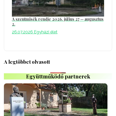
A szentmisék rendje 2026. július 27 ─ augusztus
2.
26.07.2026
Egyházi élet
A legtöbbet olvasott
Együttműködő partnerek