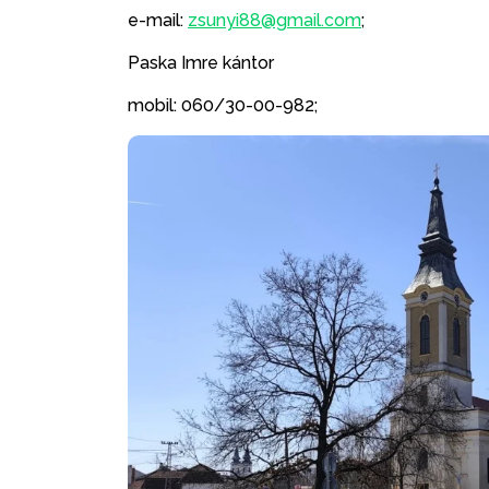
e-mail:
zsunyi88@gmail.com
;
Paska Imre kántor
mobil: 060/30-00-982;