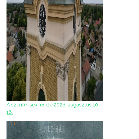
A szentmisék rendje 2026. augusztus 10 ─
16.