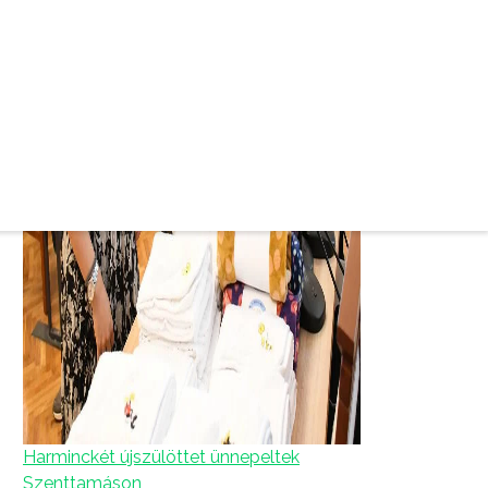
Harminckét újszülöttet ünnepeltek
Szenttamáson