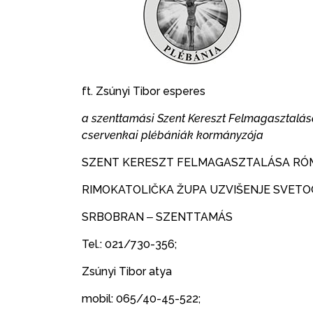
ft. Zsúnyi Tibor esperes
a szenttamási Szent Kereszt Felmagasztalása
cservenkai plébániák kormányzója
SZENT KERESZT FELMAGASZTALÁSA RÓM
RIMOKATOLIČKA ŽUPA UZVIŠENJE SVETO
SRBOBRAN ‒ SZENTTAMÁS
Tel.: 021/730-356;
Zsúnyi Tibor atya
mobil: 065/40-45-522;