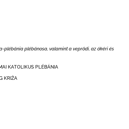
-plébánia plébánosa, valamint a veprődi, az ókéri és
AI KATOLIKUS PLÉBÁNIA
G KRIŽA