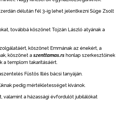
zerdán délután fél 3-ig lehet jelentkezni Süge Zsolt
kat, továbbá köszönet Tojzán László atyának a
szolgálatáért, köszönet Emmának az énekért, a
nak, köszönet a
szenttamas.rs
honlap szerkesztőinek
k a templom takarításáért.
szentelés Füstös Illés bácsi tanyáján.
iúknak pedig mértékletességet kívánok.
 valamint a házassági évfordulót jubilálókat