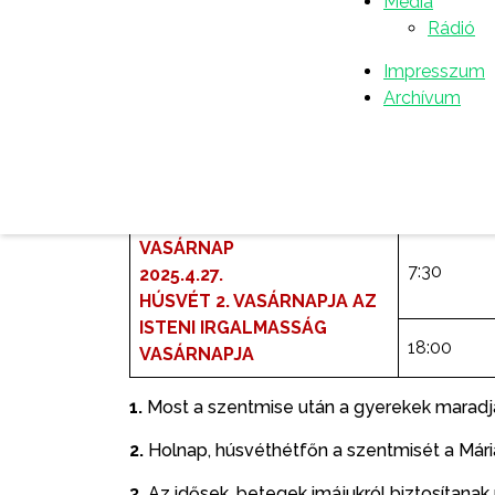
Média
Rádió
Csütörtök
7:00
2025.4.24.
Impresszum
Archívum
Péntek
19:00
2025.4.25.
Szombat
7:00
2025.4.26.
VASÁRNAP
7:30
2025.4.27.
HÚSVÉT 2. VASÁRNAPJA
AZ
ISTENI IRGALMASSÁG
18:00
VASÁRNAPJA
1
.
Most a szentmise után a gyerekek maradj
2
.
Holnap, húsvéthétfőn a szentmisét a Mária
3.
Az idősek, betegek imájukról biztosítana