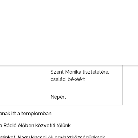
Isten dicsőségére hálából
Egy szándékra
Szűzanya tiszteletére hálából
Szent Mónika tiszteletére,
családi békéért
Népért
anak itt a templomban.
 Rádió élőben közvetíti tőlünk.
k minket. Nagy kincsei ők egyházközségünknek.