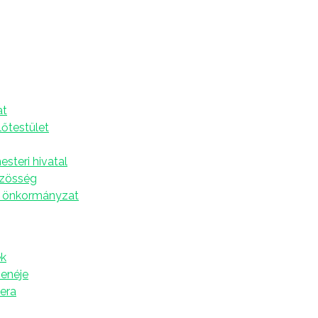
A
at
lőtestület
SZÁNDÉK
steri hivatal
özösség
 önkormányzat
Egy család szándékára
† Bertók szül. Srekk Katalin
k
zenéje
tera
† Sivić Ana