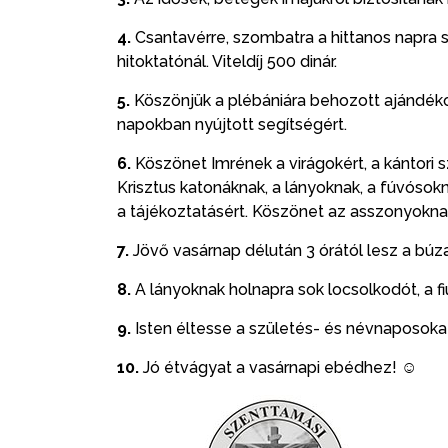
4.
Csantavérre, szombatra a hittanos napra s
hitoktatónál. Viteldíj 500 dinár.
5.
Köszönjük a plébániára behozott ajándéko
napokban nyújtott segítségért.
6.
Köszönet Imrének a virágokért, a kántori 
Krisztus katonáknak, a lányoknak, a fúvósok
a tájékoztatásért. Köszönet az asszonyokna
7.
Jövő vasárnap délután 3 órától lesz a búza
8.
A lányoknak holnapra sok locsolkodót, a f
9.
Isten éltesse
a születés- és névnaposokat,
10.
Jó étvágyat a vasárnapi ebédhez! ☺