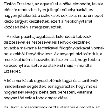
Füstös Erzsébet, az egyesület elnöke elmondta, tavaly
először rendeztek ilyen jellegű műhelymunkát és
nagyon jól sikerült, a diákok sok-sok alkalmi, az ünnepet
idéző tárgyat készítettek, ezért a Népkönyvtárral
közösen idén is megszervezték.
‒ Az idén papírhajtogatással, különböző tobozok
díszítésével és festésével kis fenyők készülnek,
továbbá makramé technikával függönykarikákat vonnak
be, ezekből fenyődísz lesz. Az anyagot biztosítottuk, a
munkákat idén is hazavihetik, hiszem azt, hogy több a
karácsonyfára, illetve az alá kerül majd – mondta
Erzsébet.
A kézimunkázók egyesületének tagjai és a tanítónők
mindenkinek segítettek, elmagyarázták, hogy mit és
hogyan kell kivágni, behajtani, befesteni, valamint
hogyan történik a toboz ragasztása.
Ifjú Judit, a másodikosok osztálytanítója elmondta, az