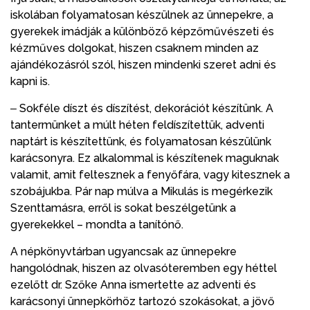
iskolában folyamatosan készülnek az ünnepekre, a
gyerekek imádják a különböző képzőművészeti és
kézműves dolgokat, hiszen csaknem minden az
ajándékozásról szól, hiszen mindenki szeret adni és
kapni is.
‒ Sokféle díszt és díszítést, dekorációt készítünk. A
tantermünket a múlt héten feldíszítettük, adventi
naptárt is készítettünk, és folyamatosan készülünk
karácsonyra. Ez alkalommal is készítenek maguknak
valamit, amit feltesznek a fenyőfára, vagy kitesznek a
szobájukba. Pár nap múlva a Mikulás is megérkezik
Szenttamásra, erről is sokat beszélgetünk a
gyerekekkel – mondta a tanítónő.
A népkönyvtárban ugyancsak az ünnepekre
hangolódnak, hiszen az olvasóteremben egy héttel
ezelőtt dr. Szőke Anna ismertette az adventi és
karácsonyi ünnepkörhöz tartozó szokásokat, a jövő