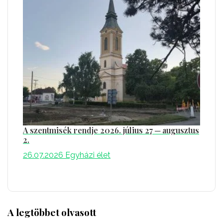
A szentmisék rendje 2026. július 27 ─ augusztus
2.
26.07.2026
Egyházi élet
A legtöbbet olvasott