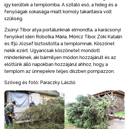
így kerültek a templomba. A szitáló eső, a hideg és a
fenyőágak sokasága miatt komoly takarításra volt
szükség.
Zsúnyi Tibor atya portálunknak elmondta, a karácsonyi
fenyőket idén Robotka Mária, Móricz Tibor, Zóki Katalin
és Ifjú József biztosította a templomnak. Köszönet
nekik ezért. Ugyancsak köszönetet mondott
mindenkinek, aki bármilyen módon hozzájárult és az
előttünk álló napokban hozzájárul ahhoz, hogy a
templom az ünnepekre teljes díszben pompázzon.
Szöveg és fotó: Paraczky László