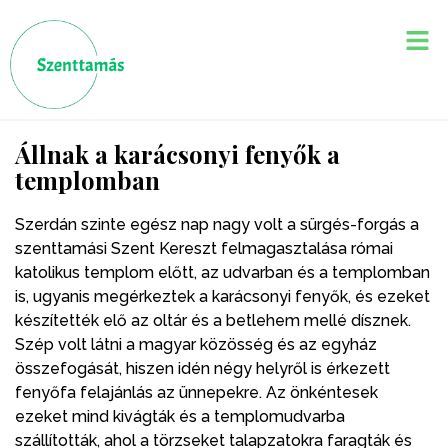
Állnak a karácsonyi fenyők a
templomban
Szerdán szinte egész nap nagy volt a sürgés-forgás a
szenttamási Szent Kereszt felmagasztalása római
katolikus templom előtt, az udvarban és a templomban
is, ugyanis megérkeztek a karácsonyi fenyők, és ezeket
készítették elő az oltár és a betlehem mellé dísznek.
Szép volt látni a magyar közösség és az egyház
összefogását, hiszen idén négy helyről is érkezett
fenyőfa felajánlás az ünnepekre. Az önkéntesek
ezeket mind kivágták és a templomudvarba
szállították, ahol a törzseket talapzatokra faragták és