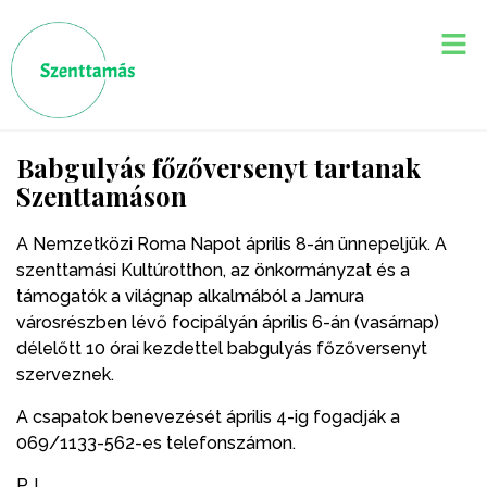
Babgulyás főzőversenyt tartanak
Szenttamáson
A Nemzetközi Roma Napot április 8-án ünnepeljük. A
szenttamási Kultúrotthon, az önkormányzat és a
támogatók a világnap alkalmából a Jamura
városrészben lévő focipályán április 6-án (vasárnap)
délelőtt 10 órai kezdettel babgulyás főzőversenyt
szerveznek.
A csapatok benevezését április 4-ig fogadják a
069/1133-562-es telefonszámon.
P. L.