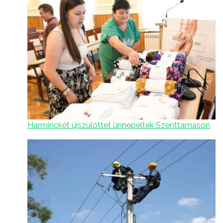
Harminckét újszülöttet ünnepeltek Szenttamáson