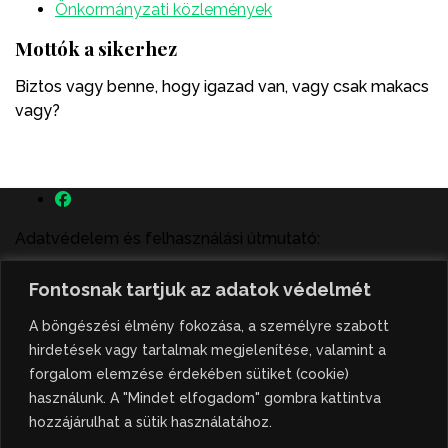
Önkormányzati közlemények
Mottók a sikerhez
Biztos vagy benne, hogy igazad van, vagy csak makacs
vagy?
Adatvédelem és felhasználási útmutató:
A szenttamás.rs magyar nyelvű internetes hírportálon
Fontosnak tartjuk az adatok védelmét
megjelenő szerzői írások, a híranyag és minden egyéb
tartalom a portált működtető Gion Nándor Kulturális
A böngészési élmény fokozása, a személyre szabott
Központ szellemi tulajdonát képezik, amely szellemi
hirdetések vagy tartalmak megjelenítése, valamint a
tulajdont a nemzetközi és szerbiai törvények védik. A
forgalom elemzése érdekében sütiket (cookie)
jogosulatlan felhasználás büntető- és polgári jogi
használunk. A "Mindet elfogadom" gombra kattintva
következményeket von maga után. A hírportálon
hozzájárulhat a sütik használatához.
megjelent híranyag közlése vagy tartalmuk