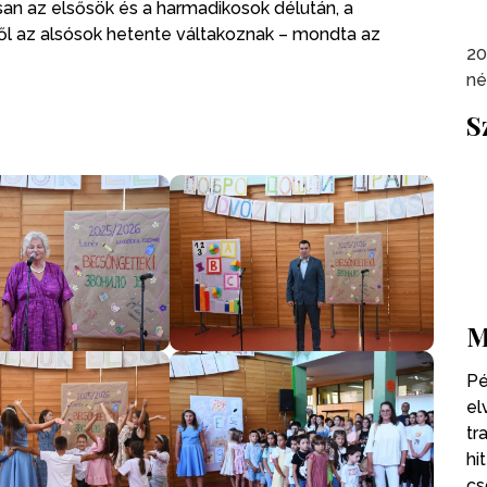
san az elsősök és a harmadikosok délután, a
ől az alsósok hetente váltakoznak – mondta az
20
né
S
M
Pé
el
tr
hi
cs