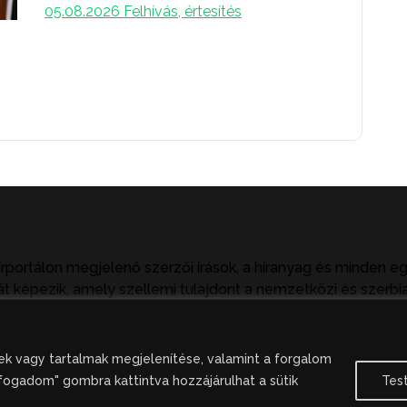
05.08.2026
Felhívás, értesítés
írportálon megjelenő szerzői írások, a híranyag és minden e
t képezik, amely szellemi tulajdont a nemzetközi és szerbia
tkezményeket von maga után. A hírportálon megjelent hírany
ak hivatkozással, illetve a forrás megjelölésével lehetséges.
k vagy tartalmak megjelenítése, valamint a forgalom
fogadom" gombra kattintva hozzájárulhat a sütik
Tes