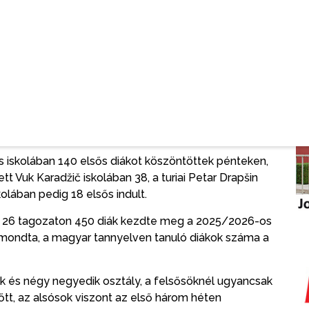
 a tantermek korszerűek, felszereltek és világosak.
 elsős számára biztosítja az induláshoz az
 most a tankönyvekkel bővült – mondta a
ényes iskolaévet és jó tanulást kívánt.
 követően Banković Lídia, az iskola pszichológusa
oztak az osztálytanítók mellé, és első ízben ültek be
 iskolában 140 elsős diákot köszöntöttek pénteken,
ett Vuk Karadžič iskolában 38, a turiai Petar Drapšin
olában pedig 18 elsős indult.
n 26 tagozaton 450 diák kezdte meg a 2025/2026-os
lmondta, a magyar tannyelven tanuló diákok száma a
k és négy negyedik osztály, a felsősöknél ugyancsak
őtt, az alsósok viszont az első három héten