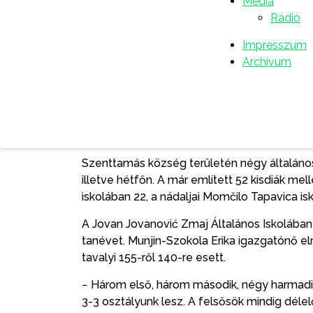
Média
Rádió
− Minden intézményt anyagilag támogattunk,
A szenttamási önkormányzat évek óta minden
Impresszum
alapfelszerelést tartalmazó csomagot, ami
Archívum
polgármester. Egyúttal minden diáknak eredm
Az iskola előcsarnokában bemutatott műsort
felolvasta a névsort, a kicsik pedig felsorak
az iskolapadba.
Szenttamás község területén négy általános
illetve hétfőn. A már említett 52 kisdiák mell
iskolában 22, a nádaljai Momčilo Tapavica isk
A Jovan Jovanović Zmaj Általános Iskolába
tanévet. Munjin-Szokola Erika igazgatónő e
tavalyi 155-ről 140-re esett.
− Három első, három második, négy harmadi
3-3 osztályunk lesz. A felsősök mindig délel