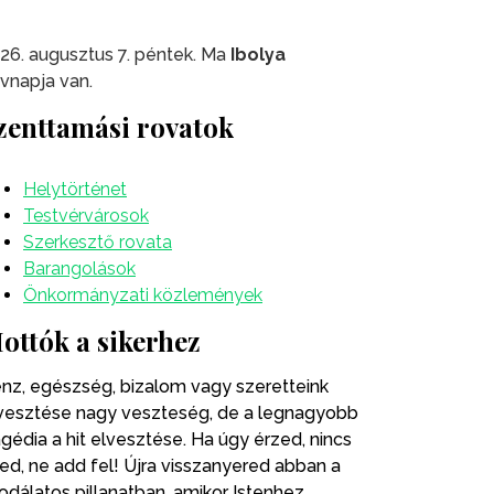
26. augusztus 7. péntek. Ma
Ibolya
vnapja van.
zenttamási rovatok
Helytörténet
Testvérvárosok
Szerkesztő rovata
Barangolások
Önkormányzati közlemények
ottók a sikerhez
nz, egészség, bizalom vagy szeretteink
vesztése nagy veszteség, de a legnagyobb
agédia a hit elvesztése. Ha úgy érzed, nincs
ted, ne add fel! Újra visszanyered abban a
odálatos pillanatban, amikor Istenhez