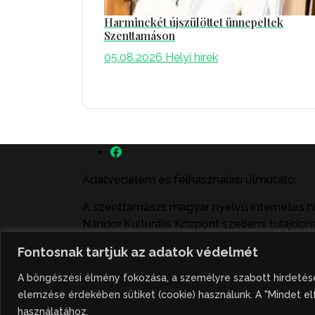
Harminckét újszülöttet ünnepeltek
Szenttamáson
05.08.2026
Helyi hírek
Adatvédelem és felhasználási útmutató:
A szenttamás.rs magyar nyelvű internetes h
Nándor Kulturális Központ szellemi tulajdoná
felhasználás büntető- és polgári jogi köve
Fontosnak tartjuk az adatok védelmét
illetve közzétett fotók átvétele kizárólag cs
A böngészési élmény fokozása, a személyre szabott hirdetése
Hivatkozás formája: szenttamas.rs
elemzése érdekében sütiket (cookie) használunk. A "Mindet el
használatához.
Powered by:
Studio Present
©2026