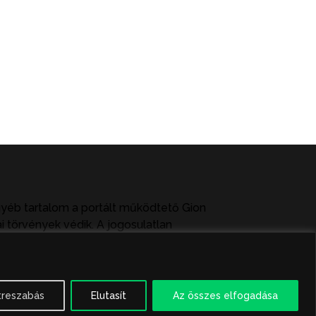
gyéb tartalom a portált működtető Gion
i törvények védik. A jogosulatlan
ag közlése vagy tartalmuk ismertetése,
treszabás
Elutasít
Az összes elfogadása