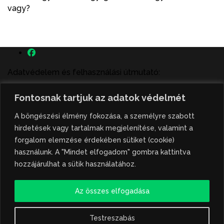
vagy?
Adatvédelem és felhasználási útmutató:
A szenttamás.rs magyar nyelvű internetes hírportálon
Fontosnak tartjuk az adatok védelmét
megjelenő szerzői írások, a híranyag és minden egyéb
tartalom a portált működtető Gion Nándor Kulturális
A böngészési élmény fokozása, a személyre szabott
Központ szellemi tulajdonát képezik, amely szellemi
hirdetések vagy tartalmak megjelenítése, valamint a
tulajdont a nemzetközi és szerbiai törvények védik. A
forgalom elemzése érdekében sütiket (cookie)
jogosulatlan felhasználás büntető- és polgári jogi
használunk. A "Mindet elfogadom" gombra kattintva
következményeket von maga után. A hírportálon
hozzájárulhat a sütik használatához.
megjelent híranyag közlése vagy tartalmuk
ismertetése, illetve közzétett fotók átvétele kizárólag
Az összes elfogadása
csak hivatkozással, illetve a forrás megjelölésével
lehetséges.
Testreszabás