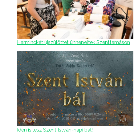
Harminckét újszülöttet ünnepeltek Szenttamáson
Idén is lesz Szent István-napi bál!