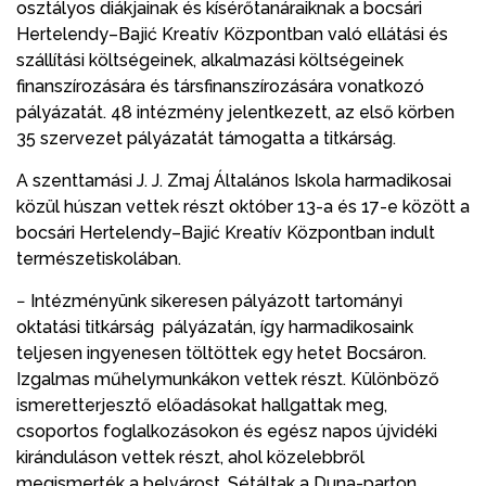
osztályos diákjainak és kísérőtanáraiknak a bocsári
Hertelendy–Bajić Kreatív Központban való ellátási és
szállítási költségeinek, alkalmazási költségeinek
finanszírozására és társfinanszírozására vonatkozó
pályázatát. 48 intézmény jelentkezett, az első körben
35 szervezet pályázatát támogatta a titkárság.
A szenttamási J. J. Zmaj Általános Iskola harmadikosai
közül húszan vettek részt október 13-a és 17-e között a
bocsári Hertelendy–Bajić Kreatív Központban indult
természetiskolában.
− Intézményünk sikeresen pályázott tartományi
oktatási titkárság pályázatán, így harmadikosaink
teljesen ingyenesen töltöttek egy hetet Bocsáron.
Izgalmas műhelymunkákon vettek részt. Különböző
ismeretterjesztő előadásokat hallgattak meg,
csoportos foglalkozásokon és egész napos újvidéki
kiránduláson vettek részt, ahol közelebbről
megismerték a belvárost. Sétáltak a Duna-parton,