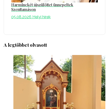
Harminckét újszülöttet ünnepeltek
Szenttamáson
05.08.2026
Helyi hírek
A legtöbbet olvasott