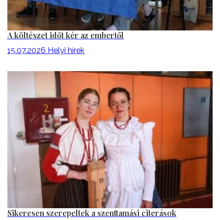
A költészet időt kér az embertől
15.07.2026
Helyi hírek
Sikeresen szerepeltek a szenttamási citerások