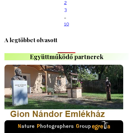
2
3
…
10
A legtöbbet olvasott
Együttműködő partnerek