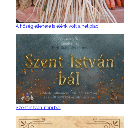
A hőség ellenére is élénk volt a hetipiac
Szent István-napi bál