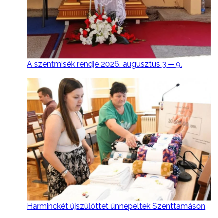
A szentmisék rendje 2026. augusztus 3 ─ 9.
Harminckét újszülöttet ünnepeltek Szenttamáson