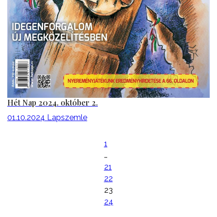
Hét Nap 2024. október 2.
01.10.2024
Lapszemle
1
…
21
22
23
24