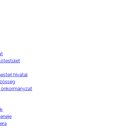
pszemle
A
at
lőtestület
steri hivatal
özösség
 önkormányzat
k
zenéje
tera