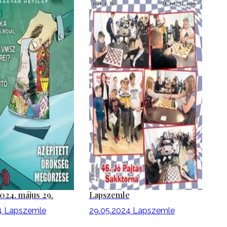
024. május 29.
Lapszemle
4
Lapszemle
29.05.2024
Lapszemle