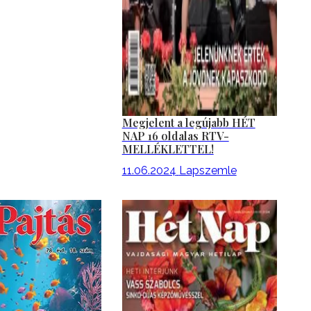
Megjelent a legújabb HÉT
NAP 16 oldalas RTV-
MELLÉKLETTEL!
11.06.2024
Lapszemle