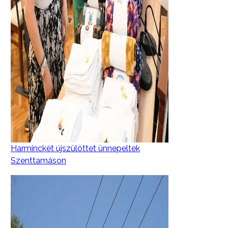
Harminckét újszülöttet ünnepeltek
Szenttamáson