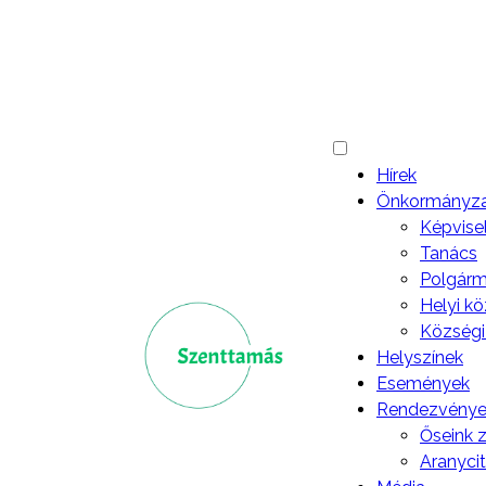
La
Hírek
Önkormányz
Képvise
Tanács
Polgárme
Helyi k
Községi
Helyszínek
Események
Rendezvénye
Őseink 
Aranyci