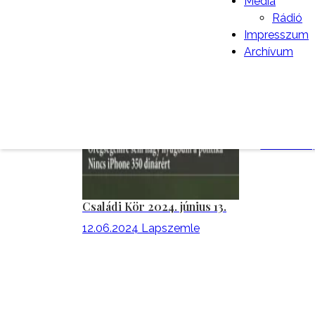
Média
Rádió
Impresszum
Archívum
Jó Pajtás, 
12.06.202
Családi Kör 2024. június 13.
12.06.2024
Lapszemle