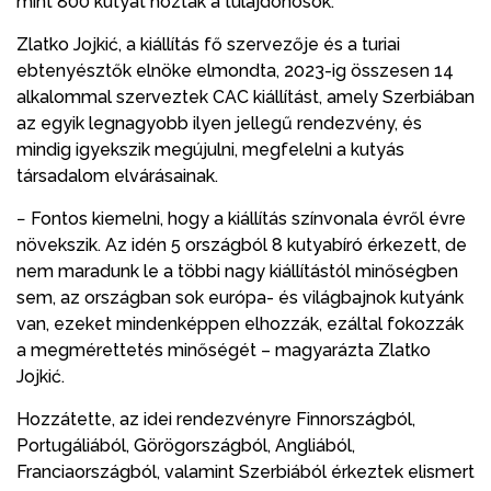
mint 800 kutyát hoztak a tulajdonosok.
Zlatko Jojkić, a kiállítás fő szervezője és a turiai
ebtenyésztők elnöke elmondta, 2023-ig összesen 14
alkalommal szerveztek CAC kiállítást, amely Szerbiában
az egyik legnagyobb ilyen jellegű rendezvény, és
mindig igyekszik megújulni, megfelelni a kutyás
társadalom elvárásainak.
− Fontos kiemelni, hogy a kiállítás színvonala évről évre
növekszik. Az idén 5 országból 8 kutyabíró érkezett, de
nem maradunk le a többi nagy kiállítástól minőségben
sem, az országban sok európa- és világbajnok kutyánk
van, ezeket mindenképpen elhozzák, ezáltal fokozzák
a megmérettetés minőségét – magyarázta Zlatko
Jojkić.
Hozzátette, az idei rendezvényre Finnországból,
Portugáliából, Görögországból, Angliából,
Franciaországból, valamint Szerbiából érkeztek elismert