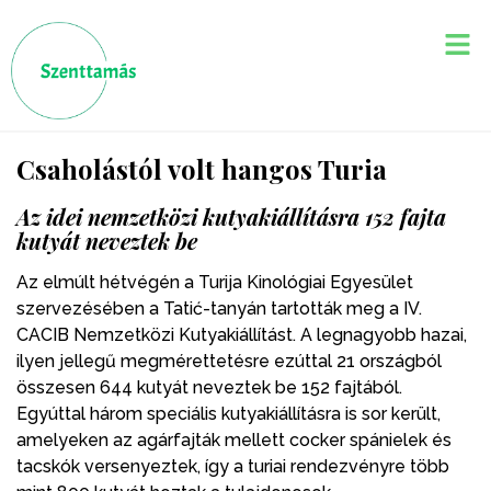
Csaholástól volt hangos Turia
Az idei nemzetközi kutyakiállításra 152 fajta
kutyát neveztek be
Az elmúlt hétvégén a Turija Kinológiai Egyesület
szervezésében a Tatić-tanyán tartották meg a IV.
CACIB Nemzetközi Kutyakiállítást. A legnagyobb hazai,
ilyen jellegű megmérettetésre ezúttal 21 országból
összesen 644 kutyát neveztek be 152 fajtából.
Egyúttal három speciális kutyakiállításra is sor került,
amelyeken az agárfajták mellett cocker spánielek és
tacskók versenyeztek, így a turiai rendezvényre több