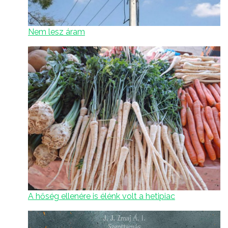
Nem lesz áram
A hőség ellenére is élénk volt a hetipiac