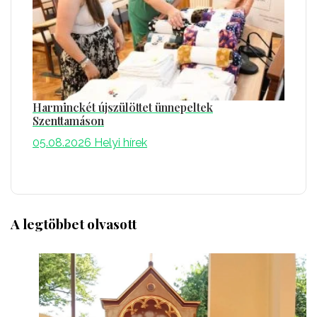
Harminckét újszülöttet ünnepeltek
Szenttamáson
05.08.2026
Helyi hírek
A legtöbbet olvasott