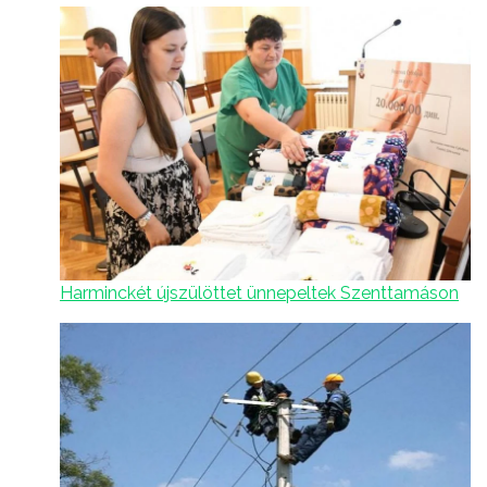
Harminckét újszülöttet ünnepeltek Szenttamáson