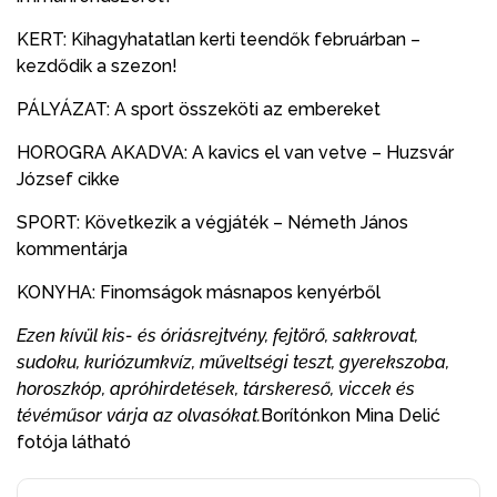
KERT: Kihagyhatatlan kerti teendők februárban –
kezdődik a szezon!
PÁLYÁZAT: A sport összeköti az embereket
HOROGRA AKADVA: A kavics el van vetve – Huzsvár
József cikke
SPORT: Következik a végjáték – Németh János
kommentárja
KONYHA: Finomságok másnapos kenyérből
Ezen kívül kis- és óriásrejtvény, fejtörő, sakkrovat,
sudoku, kuriózumkvíz, műveltségi teszt, gyerekszoba,
horoszkóp, apróhirdetések, társkereső, viccek és
tévéműsor várja az olvasókat.
Borítónkon Mina Delić
fotója látható