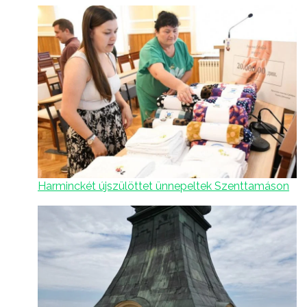
Harminckét újszülöttet ünnepeltek Szenttamáson