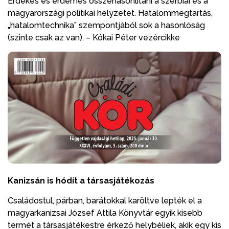
Érdekes és érdemes összehasonlítani a szerbiai és a
magyarországi politikai helyzetet. Hatalommegtartás,
„hatalomtechnika” szempontjából sok a hasonlóság
(szinte csak az van). – Kókai Péter vezércikke
Kanizsán is hódít a társasjátékozás
Családostul, párban, barátokkal karöltve lepték el a
magyarkanizsai József Attila Könyvtár egyik kisebb
termét a társasjátékestre érkező helybéliek, akik egy kis