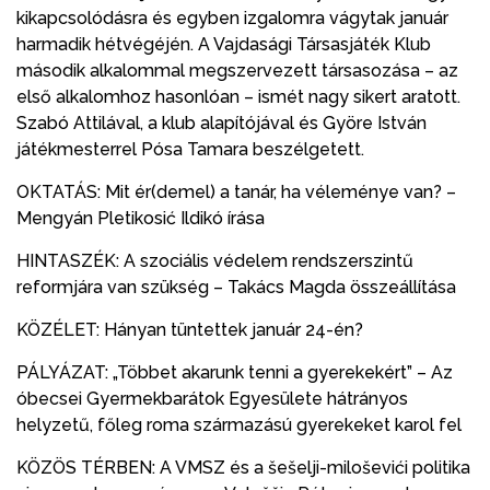
kikapcsolódásra és egyben izgalomra vágytak január
harmadik hétvégéjén. A Vajdasági Társasjáték Klub
második alkalommal megszervezett társasozása – az
első alkalomhoz hasonlóan – ismét nagy sikert aratott.
Szabó Attilával, a klub alapítójával és Györe István
játékmesterrel Pósa Tamara beszélgetett.
OKTATÁS: Mit ér(demel) a tanár, ha véleménye van? –
Mengyán Pletikosić Ildikó írása
HINTASZÉK: A szociális védelem rendszerszintű
reformjára van szükség – Takács Magda összeállítása
KÖZÉLET: Hányan tüntettek január 24-én?
PÁLYÁZAT: „Többet akarunk tenni a gyerekekért” – Az
óbecsei Gyermekbarátok Egyesülete hátrányos
helyzetű, főleg roma származású gyerekeket karol fel
KÖZÖS TÉRBEN: A VMSZ és a šešelji-miloševići politika