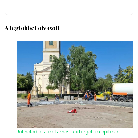
A legtöbbet olvasott
Jól halad a szenttamási körforgalom építése