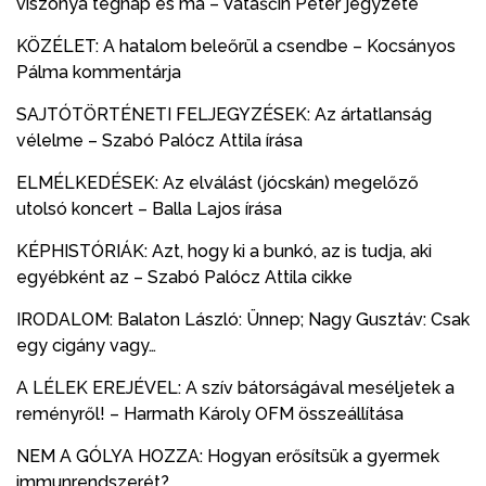
viszonya tegnap és ma – Vataščin Péter jegyzete
KÖZÉLET: A hatalom beleőrül a csendbe – Kocsányos
Pálma kommentárja
SAJTÓTÖRTÉNETI FELJEGYZÉSEK: Az ártatlanság
vélelme – Szabó Palócz Attila írása
ELMÉLKEDÉSEK: Az elválást (jócskán) megelőző
utolsó koncert – Balla Lajos írása
KÉPHISTÓRIÁK: Azt, hogy ki a bunkó, az is tudja, aki
egyébként az – Szabó Palócz Attila cikke
IRODALOM: Balaton László: Ünnep; Nagy Gusztáv: Csak
egy cigány vagy…
A LÉLEK EREJÉVEL: A szív bátorságával meséljetek a
reményről! – Harmath Károly OFM összeállítása
NEM A GÓLYA HOZZA: Hogyan erősítsük a gyermek
immunrendszerét?