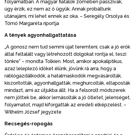
folyamatban. A magyar fiatalok zömében passzívak,
úgy érzik, ez nem az ő ügyük. Annak próbáltunk
utánajárni, mi lehet ennek az oka. – Seregély Orsolya és
Tómó Margaréta riportja
A tények agyonhallgattatása
„A gonosz nem tud semmi újat teremteni, csak a jó erők
által feltalált vagy létrehozott dolgokat rontja el, teszi
tönkre” – mondta Tolkien. Most, amikor apokaliptikus,
azaz leleplező időket élünk, jövünk rá arra, hogy a
rablógazdálkodók, a hatalmaskodók megvásárolták,
kiszorították, agyonhallgatták, meghurcolták, eltaposták
mindazt, ami az útjukba állt. Ha a felsorolt módszerek
nem jöttek be, akkor lemásolták a jó ötletet, jelenséget,
folyamatot, majd kiforgatták az eredeti elképzelést. –
Wilhelm József jegyzete
Recsegés-ropogás