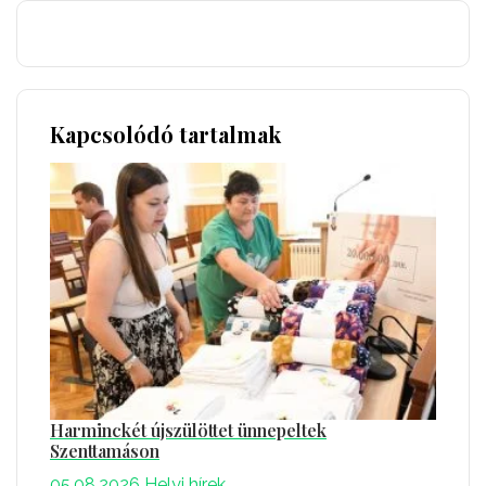
Kapcsolódó tartalmak
Harminckét újszülöttet ünnepeltek
Szenttamáson
05.08.2026
Helyi hírek