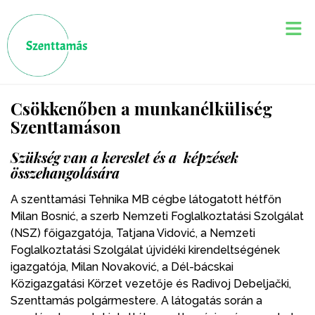
Csökkenőben a munkanélküliség
Szenttamáson
Szükség van a kereslet és a képzések
összehangolására
A szenttamási Tehnika MB cégbe látogatott hétfőn
Milan Bosnić, a szerb Nemzeti Foglalkoztatási Szolgálat
(NSZ) főigazgatója, Tatjana Vidović, a Nemzeti
Foglalkoztatási Szolgálat újvidéki kirendeltségének
igazgatója, Milan Novaković, a Dél-bácskai
Közigazgatási Körzet vezetője és Radivoj Debeljački,
Szenttamás polgármestere. A látogatás során a