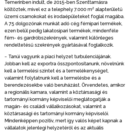
Temerinben indult, de 2015-ben Szenttamásra
költöztek, mivel ez a telephely 7.000 m² alapterületű
üzemi csarnokokat és irodaépületeket foglal magába.
A 75 dolgozónak munkát adó cég fémipari termékek,
ezen belül pedig lakatosipari termékek, mindenféle
fém- és gardróbszekrények, valamint különleges
rendeltetésű szekrények gyártásával foglalkozik.
− Tanúi vagyunk a piaci helyzet turbulenciájának.
Jobban kell az exportra összpontosítanunk, növelnünk
kell a termelési szintet és a termelékenységet,
valamint folytatnunk kell a termelésbe és a
berendezésekbe való beruházást. Örvendetes, amikor
a regionális kamara, valamint a köztársasági és
tartományi kormány képviselői meglátogatják a
magán- és családi vállalkozásokat, valamint a
köztársasági és tartományi kormány képviselői.
Mindenképpen pozitív, mert így valós képet kapnak a
vállalatok jelenlegi helyzetéről és az aktuális