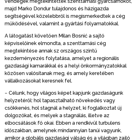
vendégek megtekintették szenttamási gyárcsarnokot,
majd Marko Dondur tulajdonos és házigazda
segítségével közelebbről is megismerkedtek a cég
működésével, valamint a gyártási folyamatokkal.
A látogatást követően Milan Bosnić a sajtó
képviselőinek elmondta, a szenttamási cég
megtekintése annak sz országos szintű
kezdeményezés folytatása, amelyet a regionális
gazdasági kamarákkal és a helyi önkormányzatokkal
közösen valósítanak meg, és amely keretében
vállalkozásokat keresnek fel.
− Célunk, hogy világos képet kapjunk gazdaságunk
helyzetéről: hol tapasztalható növekedés vagy
csökkenés, hol stagnál a helyzet, ki foglalkoztat új
dolgozókat, és melyek a stagnálás, illetve az
elbocsátások fő okai. Ebben a rendkívül turbulens
időszakban, amelynek mindannyian tanúi vagyunk,
amikor a globális gazdasági válság és a világban zajló