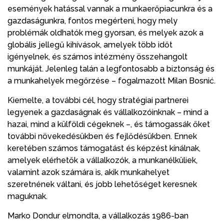
események hatással vannak a munkaerőpiacunkra és a
gazdaságunkra, fontos megérteni, hogy mely
problémák oldhatók meg gyorsan, és melyek azok a
globális jellegű kihívások, amelyek több időt
igényelnek, és számos intézmény összehangolt
munkáját. Jelenleg talán a legfontosabb a biztonság és
a munkahelyek megőrzése – fogalmazott Milan Bosnić.
Kiemelte, a további cél, hogy stratégiai partnerei
legyenek a gazdaságnak és vállalkozóinknak – mind a
hazai, mind a külföldi cégeknek –, és támogassák őket
további növekedésükben és fejlődésükben. Ennek
keretében számos támogatást és képzést kínálnak,
amelyek elérhetők a vállalkozók, a munkanélküliek,
valamint azok számára is, akik munkahelyet
szeretnének váltani, és jobb lehetőséget keresnek
maguknak.
Marko Dondur elmondta, a vállalkozás 1986-ban