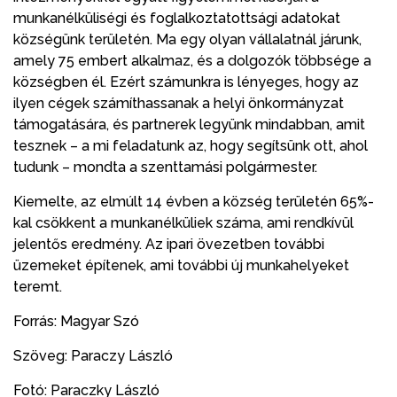
munkanélküliségi és foglalkoztatottsági adatokat
községünk területén. Ma egy olyan vállalatnál járunk,
amely 75 embert alkalmaz, és a dolgozók többsége a
községben él. Ezért számunkra is lényeges, hogy az
ilyen cégek számíthassanak a helyi önkormányzat
támogatására, és partnerek legyünk mindabban, amit
tesznek – a mi feladatunk az, hogy segítsünk ott, ahol
tudunk – mondta a szenttamási polgármester.
Kiemelte, az elmúlt 14 évben a község területén 65%-
kal csökkent a munkanélküliek száma, ami rendkívül
jelentős eredmény. Az ipari övezetben további
üzemeket építenek, ami további új munkahelyeket
teremt.
Forrás: Magyar Szó
Szöveg: Paraczy László
Fotó: Paraczky László