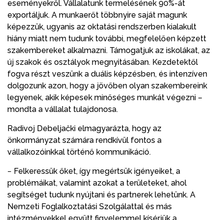
eseményekről. Vállalatunk termelésének 90%-át
exportáljuk. A munkaerőt többnyire saját magunk
képezzük, ugyanis az oktatási rendszerben kialakult
hiány miatt nem tudunk további, megfelelően képzett
szakembereket alkalmazni. Támogatjuk az iskolákat, az
új szakok és osztályok megnyitásában. Kezdetektől
fogva részt veszünk a duális képzésben, és intenzíven
dolgozunk azon, hogy a jövőben olyan szakembereink
legyenek, akik képesek minőséges munkát végezni –
mondta a vállalat tulajdonosa.
Radivoj Debeljački elmagyarázta, hogy az
önkormányzat számára rendkívül fontos a
vállalkozóinkkal történő kommunikáció.
− Felkeressük őket, így megértsük igényeiket, a
problémáikat, valamint azokat a területeket, ahol
segítséget tudunk nyújtani és partnerek lehetünk. A
Nemzeti Foglalkoztatási Szolgálattal és más
intézményekkel együtt figyelemmel kísérjük a