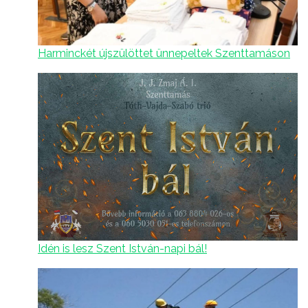
Harminckét újszülöttet ünnepeltek Szenttamáson
Idén is lesz Szent István-napi bál!