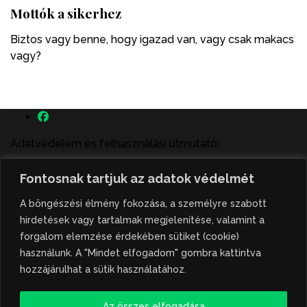
Mottók a sikerhez
Biztos vagy benne, hogy igazad van, vagy csak makacs
vagy?
Adatvédelem és felhasználási útmutató:
A szenttamás.rs magyar nyelvű internetes hírportálon
Fontosnak tartjuk az adatok védelmét
megjelenő szerzői írások, a híranyag és minden egyéb
tartalom a portált működtető Gion Nándor Kulturális
A böngészési élmény fokozása, a személyre szabott
Központ szellemi tulajdonát képezik, amely szellemi
hirdetések vagy tartalmak megjelenítése, valamint a
tulajdont a nemzetközi és szerbiai törvények védik. A
forgalom elemzése érdekében sütiket (cookie)
jogosulatlan felhasználás büntető- és polgári jogi
használunk. A "Mindet elfogadom" gombra kattintva
következményeket von maga után. A hírportálon
hozzájárulhat a sütik használatához.
megjelent híranyag közlése vagy tartalmuk
ismertetése, illetve közzétett fotók átvétele kizárólag
Az összes elfogadása