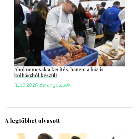
Ahol nemcsak a kerítés, hanem a ház is
kolbászból készült
31.10.2025
Barangolások
A legtöbbet olvasott