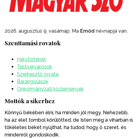
2026. augusztus 9. vasárnap. Ma
Emőd
névnapja van.
Szenttamási rovatok
Helytörténet
Testvérvárosok
Szerkesztő rovata
Barangolások
Önkormányzati közlemények
Mottók a sikerhez
Könnyű békében élni, ha minden jól megy. Nehezebb,
ha az élet tombol körülötted, de Isten még a viharban is
tökéletes békét nyújthat, ha tudod, hogy ő szeret, és
mindenről gondoskodik.