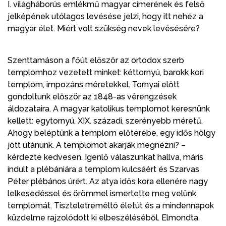
I. világháborús emlékmű magyar címerének és felső
jelképének utólagos levésése jelzi, hogy itt nehéz a
magyar élet. Miért volt szükség nevek levésésére?
Szenttamáson a főút először az ortodox szerb
templomhoz vezetett minket: kéttornyú, barokk kori
templom, impozáns méretekkel. Tornyai előtt
gondoltunk először az 1848-as vérengzések
áldozataira. A magyar katolikus templomot keresnünk
kellett: egytornyú, XIX. századi, szerényebb méretű.
Ahogy beléptünk a templom előterébe, egy idős hölgy
jött utánunk. A templomot akarják megnézni? –
kérdezte kedvesen. Igenlő válaszunkat hallva, máris
indult a plébániára a templom kulcsáért és Szarvas
Péter plébános úrért. Az atya idős kora ellenére nagy
lelkesedéssel és örömmel ismertette meg velünk
templomát. Tiszteletreméltó életút és a mindennapok
küzdelme rajzolódott ki elbeszéléséből. Elmondta,