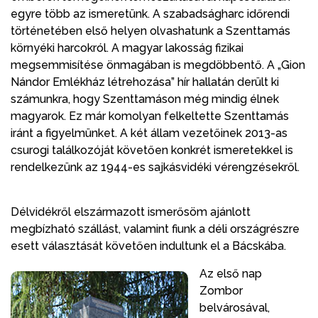
egyre több az ismeretünk. A szabadságharc időrendi
történetében első helyen olvashatunk a Szenttamás
környéki harcokról. A magyar lakosság fizikai
megsemmisítése önmagában is megdöbbentő. A „Gion
Nándor Emlékház létrehozása” hír hallatán derült ki
számunkra, hogy Szenttamáson még mindig élnek
magyarok. Ez már komolyan felkeltette Szenttamás
iránt a figyelmünket. A két állam vezetőinek 2013-as
csurogi találkozóját követően konkrét ismeretekkel is
rendelkezünk az 1944-es sajkásvidéki vérengzésekről.
Délvidékről elszármazott ismerősöm ajánlott
megbízható szállást, valamint fiunk a déli országrészre
esett választását követően indultunk el a Bácskába.
Az első nap
Zombor
belvárosával,