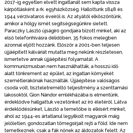
2017-ig egyetlen elvett ingatlanát sem kapta vissza
kárpótlásként a rk. egyházközség. Hallottunk 1848 és
1944 vérzivataros éveiről is. Az atyától elköszöntünk,
amikor a hölgy ismét segítségségünkre sietett.
Paraczky László újságíró gondjaira bízott minket, aki az
első telefonhívásra délidőben, 35 fokos melegben
azonnal eljött hozzánk. Először a 2001-ben teljesen
újjáépített kálváriát mutatta meg nekünk részletesen,
ismertetve annak újjáépítési folyamatát. A
kommunizmusban nem használhatták, a hosszú idő
alatt tönkrement az épület, az ingatlan környékét
szemétlerakónak használták. Újjáépítése valóságos
csoda volt, tiszteletreméltó teljesítmény a szenttamási
lakosoktól. Gion Nándor emlékházába is elmentünk,
érdeklődve hallgattuk vezetőnket az író életéről. Látva
érdeklődésünket, László a temetőbe is elkísért minket,
ahol az 1944-es ártatlanul legyilkolt magyarok máig
jelöletlen, gondozatlan tömegsírjait rejti a föld. Ide nem
temetkeznek, csak a fák nőnek az áldozatok felett. Az