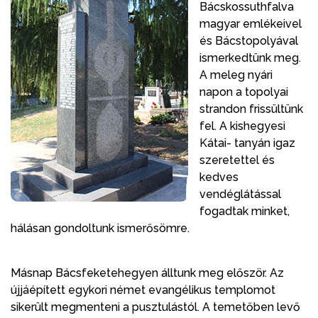
Bácskossuthfalva
magyar emlékeivel
és Bácstopolyával
ismerkedtünk meg.
A meleg nyári
napon a topolyai
strandon frissültünk
fel. A kishegyesi
Kátai- tanyán igaz
szeretettel és
kedves
vendéglátással
fogadtak minket,
hálásan gondoltunk ismerősömre.
Másnap Bácsfeketehegyen álltunk meg először. Az
újjáépített egykori német evangélikus templomot
sikerült megmenteni a pusztulástól. A temetőben levő