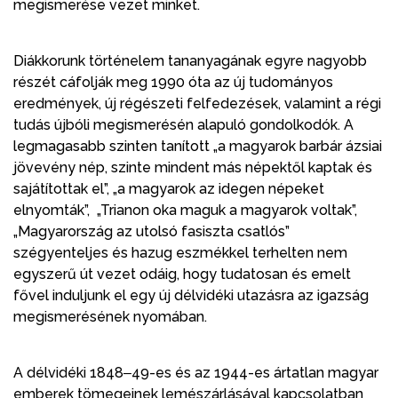
megismerése vezet minket.
Diákkorunk történelem tananyagának egyre nagyobb
részét cáfolják meg 1990 óta az új tudományos
eredmények, új régészeti felfedezések, valamint a régi
tudás újbóli megismerésén alapuló gondolkodók. A
legmagasabb szinten tanított „a magyarok barbár ázsiai
jövevény nép, szinte mindent más népektől kaptak és
sajátítottak el”, „a magyarok az idegen népeket
elnyomták”, „Trianon oka maguk a magyarok voltak”,
„Magyarország az utolsó fasiszta csatlós”
szégyenteljes és hazug eszmékkel terhelten nem
egyszerű út vezet odáig, hogy tudatosan és emelt
fővel induljunk el egy új délvidéki utazásra az igazság
megismerésének nyomában.
A délvidéki 1848‒49-es és az 1944-es ártatlan magyar
emberek tömegeinek lemészárlásával kapcsolatban