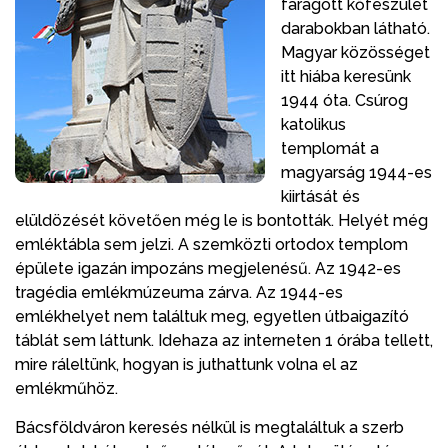
faragott kőfeszület
darabokban látható.
Magyar közösséget
itt hiába keresünk
1944 óta. Csúrog
katolikus
templomát a
magyarság 1944-es
kiirtását és
elüldözését követően még le is bontották. Helyét még
emléktábla sem jelzi. A szemközti ortodox templom
épülete igazán impozáns megjelenésű. Az 1942-es
tragédia emlékmúzeuma zárva. Az 1944-es
emlékhelyet nem találtuk meg, egyetlen útbaigazító
táblát sem láttunk. Idehaza az interneten 1 órába tellett,
mire ráleltünk, hogyan is juthattunk volna el az
emlékműhöz.
Bácsföldváron keresés nélkül is megtaláltuk a szerb