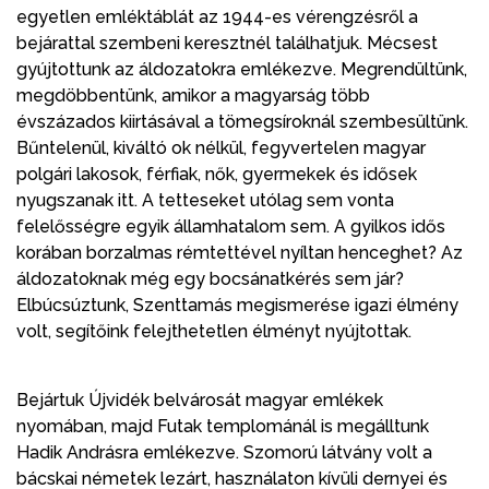
egyetlen emléktáblát az 1944-es vérengzésről a
bejárattal szembeni keresztnél találhatjuk. Mécsest
gyújtottunk az áldozatokra emlékezve. Megrendültünk,
megdöbbentünk, amikor a magyarság több
évszázados kiirtásával a tömegsíroknál szembesültünk.
Bűntelenül, kiváltó ok nélkül, fegyvertelen magyar
polgári lakosok, férfiak, nők, gyermekek és idősek
nyugszanak itt. A tetteseket utólag sem vonta
felelősségre egyik államhatalom sem. A gyilkos idős
korában borzalmas rémtettével nyíltan henceghet? Az
áldozatoknak még egy bocsánatkérés sem jár?
Elbúcsúztunk, Szenttamás megismerése igazi élmény
volt, segítőink felejthetetlen élményt nyújtottak.
Bejártuk Újvidék belvárosát magyar emlékek
nyomában, majd Futak templománál is megálltunk
Hadik Andrásra emlékezve. Szomorú látvány volt a
bácskai németek lezárt, használaton kívüli dernyei és