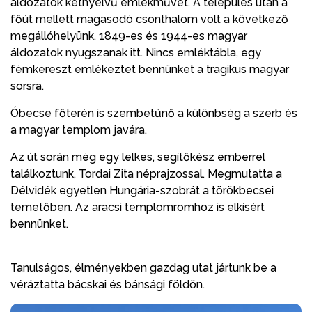
áldozatok kétnyelvű emlékművét. A település után a
főút mellett magasodó csonthalom volt a következő
megállóhelyünk. 1849-es és 1944-es magyar
áldozatok nyugszanak itt. Nincs emléktábla, egy
fémkereszt emlékeztet bennünket a tragikus magyar
sorsra.
Óbecse főterén is szembetűnő a különbség a szerb és
a magyar templom javára.
Az út során még egy lelkes, segítőkész emberrel
találkoztunk, Tordai Zita néprajzossal. Megmutatta a
Délvidék egyetlen Hungária-szobrát a törökbecsei
temetőben. Az aracsi templomromhoz is elkísért
bennünket.
Tanulságos, élményekben gazdag utat jártunk be a
véráztatta bácskai és bánsági földön.