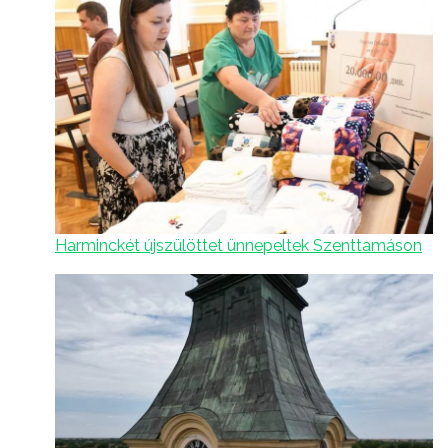
Harminckét újszülöttet ünnepeltek Szenttamáson