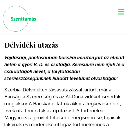
Délvidéki utazás
Vajdasági, pontosabban bácskai körúton járt az elmúlt
héten a győri B. D. és családja. Kérésükre nem írjuk le a
családtagok nevét, a folytatásban
szerkesztőségünknek küldött levelüket olvashatják:
Szerbiai Délvidéken társasutazással jártunk már, a
Bánság, a Szerémség és az Al-Duna vidékét ismertük
meg akkor. A Bácskából láttuk akkor a legkevesebbet,
évek óta terveztük az új utazást. A történelmi
Magyarország minél teljesebb megismerése, tájainak,
lakóinak és mindenekelőtt igaz történelmének a