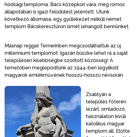
hódsági temploma. Bács középkori vára, még romos
állapotában is igazi felüdülést jelentett. Utunk
következő állomása, egy gyülekezet nélküli német
templom Bácskeresztúron ismét lehangolt bennünket.
Másnap reggel Temerinben megcsodálhattuk az új
millenniumi templomot. Igazán büszke lehet rá a saját
településén kisebbségbe szorított közösség! A
temetőben meglepődtünk az 1944-ben legyilkolt
magyarok emlékművének hosszú-hosszú névsorán.
Zsablyán a
település főterén
lezárt, omladozó,
használaton kívüli
katolikus magyar
templom áll. Előtte