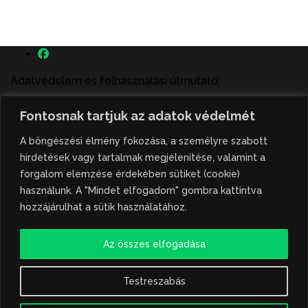
Adatvédelem és felhasználási útmutató:
A szenttamás.rs magyar nyelvű internetes hírportálon
Fontosnak tartjuk az adatok védelmét
megjelenő szerzői írások, a híranyag és minden egyéb
tartalom a portált működtető Gion Nándor Kulturális
A böngészési élmény fokozása, a személyre szabott
Központ szellemi tulajdonát képezik, amely szellemi
hirdetések vagy tartalmak megjelenítése, valamint a
tulajdont a nemzetközi és szerbiai törvények védik. A
forgalom elemzése érdekében sütiket (cookie)
jogosulatlan felhasználás büntető- és polgári jogi
használunk. A "Mindet elfogadom" gombra kattintva
következményeket von maga után. A hírportálon
hozzájárulhat a sütik használatához.
megjelent híranyag közlése vagy tartalmuk
ismertetése, illetve közzétett fotók átvétele kizárólag
Az összes elfogadása
csak hivatkozással, illetve a forrás megjelölésével
lehetséges.
Testreszabás
Hivatkozás formája: szenttamas.rs