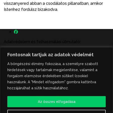
visszanyered abban a csodálatos pillanatban, amikor
Istenhez fordulsz bizakodva.
Adatvédelem és felhasználási útmutató:
A szenttamás.rs magyar nyelvű internetes hírportálon
Fontosnak tartjuk az adatok védelmét
megjelenő szerzői írások, a híranyag és minden egyéb
tartalom a portált működtető Gion Nándor Kulturális
A böngészési élmény fokozása, a személyre szabott
Központ szellemi tulajdonát képezik, amely szellemi
hirdetések vagy tartalmak megjelenítése, valamint a
tulajdont a nemzetközi és szerbiai törvények védik. A
forgalom elemzése érdekében sütiket (cookie)
jogosulatlan felhasználás büntető- és polgári jogi
használunk. A "Mindet elfogadom" gombra kattintva
következményeket von maga után. A hírportálon
hozzájárulhat a sütik használatához.
megjelent híranyag közlése vagy tartalmuk
ismertetése, illetve közzétett fotók átvétele kizárólag
Az összes elfogadása
csak hivatkozással, illetve a forrás megjelölésével
lehetséges.