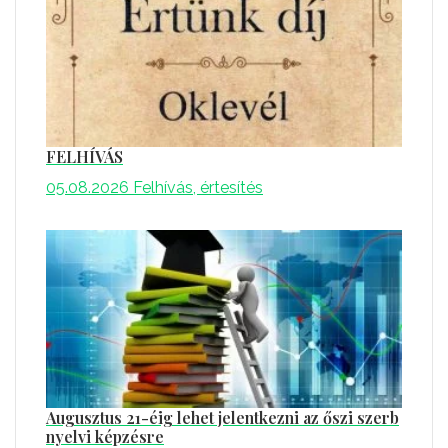
FELHÍVÁS
05.08.2026
Felhívás, értesítés
Augusztus 21-éig lehet jelentkezni az őszi szerb
nyelvi képzésre