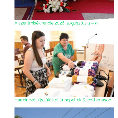
A szentmisék rendje 2026. augusztus 3 ─ 9.
Harminckét újszülöttet ünnepeltek Szenttamáson