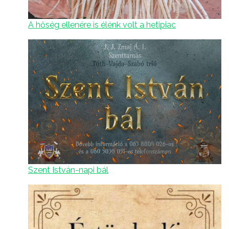
A hőség ellenére is élénk volt a hetipiac
Szent István-napi bál