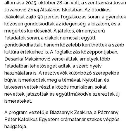
állomása 2025. október 28-án volt, a szenttamási Jovan
Jovanović Zmaj Általános Iskolában. Az ötödikes
diákokkal zajló 90 perces foglalkozás során, a gyerekek
közösen gondolkodtak az idegenség, a bizalom, és a
megértés kérdéseiről. A játékos, élményszerű
feladatok során, a diákok nemcsak együtt
gondolkodhattak, hanem közelebb kerülhettek a szerb
kultúra értékeihez is. A foglalkozás középpontjában,
Desanka Maksimović versei álltak, amelyek több
feladatban lehetőséget adtak, a szerb nyelv
használatára is. A résztvevők különböző szerepekbe
bújva, ismerkedtek meg a témával. Nyitottan és
lelkesen vettek részt a közös munkában, sokat
nevettek, játszottak és együttműködve szereztek új
ismereteket.
A program vezetője Blazsanyik Zsaklina, a Pázmány
Péter Katolikus Egyetem drámatanár szakos végzős
hallgatója.