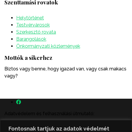
Szenttamási rovatok
Helytörténet
Testvérvárosok
Szerkesztő rovata
Barangolások
Önkormányzati közlemények
Mottók a sikerhez
Biztos vagy benne, hogy igazad van, vagy csak makacs
vagy?
Adatvédelem és felhasználási útmutató:
A szenttamás.rs magyar nyelvű internetes hírportálon
Fontosnak tartjuk az adatok védelmét