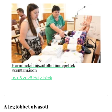
Harminckét újszülöttet ünnepeltek
Szenttamáson
05.08.2026
Helyi hírek
A legtöbbet olvasott