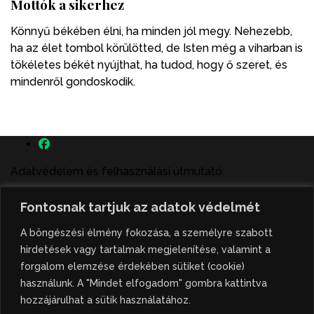
Mottók a sikerhez
Könnyű békében élni, ha minden jól megy. Nehezebb,
ha az élet tombol körülötted, de Isten még a viharban is
tökéletes békét nyújthat, ha tudod, hogy ő szeret, és
mindenről gondoskodik.
Adatvédelem és felhasználási útmutató:
A szenttamás.rs magyar nyelvű internetes hírportálon
Fontosnak tartjuk az adatok védelmét
megjelenő szerzői írások, a híranyag és minden egyéb
tartalom a portált működtető Gion Nándor Kulturális
A böngészési élmény fokozása, a személyre szabott
Központ szellemi tulajdonát képezik, amely szellemi
hirdetések vagy tartalmak megjelenítése, valamint a
tulajdont a nemzetközi és szerbiai törvények védik. A
forgalom elemzése érdekében sütiket (cookie)
jogosulatlan felhasználás büntető- és polgári jogi
használunk. A "Mindet elfogadom" gombra kattintva
következményeket von maga után. A hírportálon
hozzájárulhat a sütik használatához.