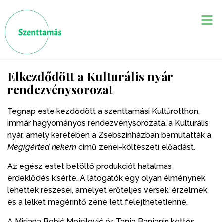
Elkezdődött a Kulturális nyár
rendezvénysorozat
Tegnap este kezdődött a szenttamási Kultúrotthon,
immár hagyományos rendezvénysorozata, a Kulturális
nyár, amely keretében a Zsebszínházban bemutatták a
Megígérted nekem
című zenei-költészeti előadást.
Az egész estet betöltő produkciót hatalmas
érdeklődés kísérte. A látogatók egy olyan élménynek
lehettek részesei, amelyet erőteljes versek, érzelmek
és a lelket megérintő zene tett felejthetetlenné.
A Mirjana Bobić Mojsilović és Tanja Banjanin kettős,