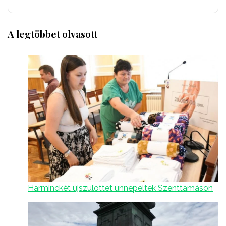
A legtöbbet olvasott
Harminckét újszülöttet ünnepeltek Szenttamáson