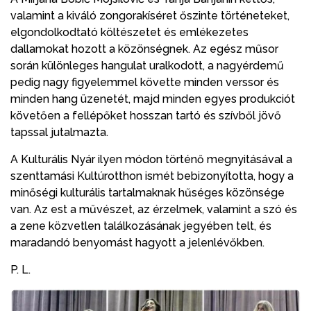
valamint a kiváló zongorakíséret őszinte történeteket,
elgondolkodtató költészetet és emlékezetes
dallamokat hozott a közönségnek. Az egész műsor
során különleges hangulat uralkodott, a nagyérdemű
pedig nagy figyelemmel követte minden verssor és
minden hang üzenetét, majd minden egyes produkciót
követően a fellépőket hosszan tartó és szívből jövő
tapssal jutalmazta.
A Kulturális Nyár ilyen módon történő megnyitásával a
szenttamási Kultúrotthon ismét bebizonyította, hogy a
minőségi kulturális tartalmaknak hűséges közönsége
van. Az est a művészet, az érzelmek, valamint a szó és
a zene közvetlen találkozásának jegyében telt, és
maradandó benyomást hagyott a jelenlévőkben.
P. L.