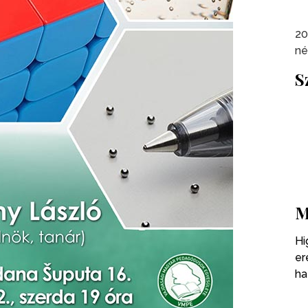
20
né
S
M
Hi
er
ha