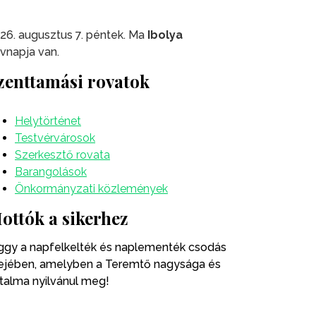
26. augusztus 7. péntek. Ma
Ibolya
vnapja van.
zenttamási rovatok
Helytörténet
Testvérvárosok
Szerkesztő rovata
Barangolások
Önkormányzati közlemények
ottók a sikerhez
ggy a napfelkelték és naplementék csodás
ejében, amelyben a Teremtő nagysága és
talma nyilvánul meg!