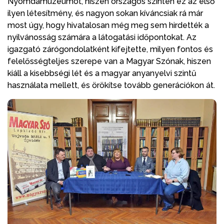
Nyomdamúzeumot, hiszen országos szinten ez az első
ilyen létesítmény, és nagyon sokan kíváncsiak rá már
most úgy, hogy hivatalosan még meg sem hirdették a
nyilvánosság számára a látogatási időpontokat. Az
igazgató zárógondolatként kifejtette, milyen fontos és
felelősségteljes szerepe van a Magyar Szónak, hiszen
kiáll a kisebbségi lét és a magyar anyanyelvi szintű
használata mellett, és örökítse tovább generációkon át.