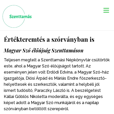
Értékteremtés a szórványban is
Magyar Szó élőújság Szenttamáson
Teljesen megtelt a Szenttamási Népkönyvtár csütörtök
este, ahol a Magyar Szó élőújságot tartott. Az
eseményen jelen volt Erdődi Edvina, a Magyar Szó-ház
igazgatója, Diósi Árpád és Máriás Endre főszerkesztő-
helyettesek és szerkesztők, valamint a helybéli jól
ismert tudósító, Paraczky László is. A beszélgetést
Kállai Göblös Nikoletta moderálta, és egy egységes
képet adott a Magyar Szó munkájáról és a napilap
szórványban betöltött szerepéről.