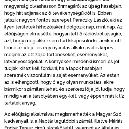
magyarság olvashasson önmagáról az újság hasábjain,
hogy hírt adjanak az ő tevékenységükről is. Ebben
játszik nagyon fontos szerepet Paraczky László, aki az
ilyen területek hírhozójaként dolgozik nap, mint nap. Az
élőújságon elmesélte, hogyan lett ő rádiósból újságíró,
azt, hogy még akkor sem tud kikapcsolódni, amikor ott
lenne az ideje, és egy nyaralás alkalmával is képes
megírni az ott zajló történéseket, eseményeket,
látványosságokat. A környéken mindenki ismeri, és jól
tudják, kihez kell fordulni, ha a lapok hasábjain
szeretnék viszontlátni a saját eseményüket. Az esten
az is elhangzott, hogy ő egy olyan munkatárs, akire
bármikor számítani lehet, és szerkesztője jól tudja, hogy
mindig van a tarsolyában egy-két, vagy éppen másik tíz
tartalék anyag.
Az élőújság alkalmával megismerhették a Magyar Szó
kiadványait is, a Naptár legutóbbi számát, illetve Máriás
Endre: Terasz című tárcakötetét, valamint az általa és