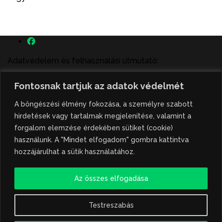
Adatvédelem és felhasználási útmutató:
A szenttamás.rs magyar nyelvű internetes hírportálon
Fontosnak tartjuk az adatok védelmét
megjelenő szerzői írások, a híranyag és minden egyéb
tartalom a portált működtető Gion Nándor Kulturális
A böngészési élmény fokozása, a személyre szabott
Központ szellemi tulajdonát képezik, amely szellemi
hirdetések vagy tartalmak megjelenítése, valamint a
tulajdont a nemzetközi és szerbiai törvények védik. A
forgalom elemzése érdekében sütiket (cookie)
jogosulatlan felhasználás büntető- és polgári jogi
használunk. A "Mindet elfogadom" gombra kattintva
következményeket von maga után. A hírportálon
hozzájárulhat a sütik használatához.
megjelent híranyag közlése vagy tartalmuk
ismertetése, illetve közzétett fotók átvétele kizárólag
Az összes elfogadása
csak hivatkozással, illetve a forrás megjelölésével
lehetséges.
Testreszabás
Hivatkozás formája: szenttamas.rs