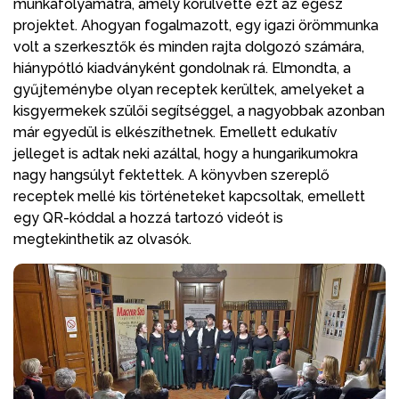
munkafolyamatra, amely körülvette ezt az egész
projektet. Ahogyan fogalmazott, egy igazi örömmunka
volt a szerkesztők és minden rajta dolgozó számára,
hiánypótló kiadványként gondolnak rá. Elmondta, a
gyűjteménybe olyan receptek kerültek, amelyeket a
kisgyermekek szülői segítséggel, a nagyobbak azonban
már egyedül is elkészíthetnek. Emellett edukatív
jelleget is adtak neki azáltal, hogy a hungarikumokra
nagy hangsúlyt fektettek. A könyvben szereplő
receptek mellé kis történeteket kapcsoltak, emellett
egy QR-kóddal a hozzá tartozó videót is
megtekinthetik az olvasók.