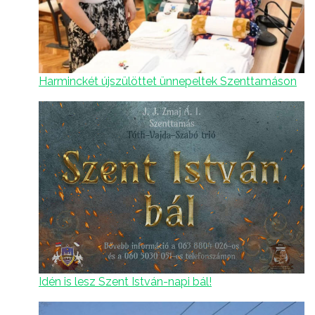
Harminckét újszülöttet ünnepeltek Szenttamáson
Idén is lesz Szent István-napi bál!