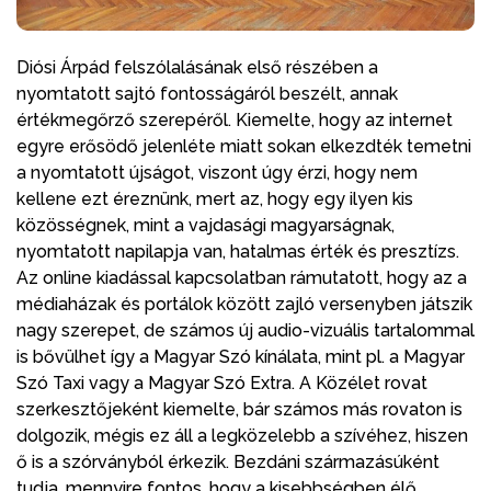
Diósi Árpád felszólalásának első részében a
nyomtatott sajtó fontosságáról beszélt, annak
értékmegőrző szerepéről. Kiemelte, hogy az internet
egyre erősödő jelenléte miatt sokan elkezdték temetni
a nyomtatott újságot, viszont úgy érzi, hogy nem
kellene ezt éreznünk, mert az, hogy egy ilyen kis
közösségnek, mint a vajdasági magyarságnak,
nyomtatott napilapja van, hatalmas érték és presztízs.
Az online kiadással kapcsolatban rámutatott, hogy az a
médiaházak és portálok között zajló versenyben játszik
nagy szerepet, de számos új audio-vizuális tartalommal
is bővülhet így a Magyar Szó kínálata, mint pl. a Magyar
Szó Taxi vagy a Magyar Szó Extra. A Közélet rovat
szerkesztőjeként kiemelte, bár számos más rovaton is
dolgozik, mégis ez áll a legközelebb a szívéhez, hiszen
ő is a szórványból érkezik. Bezdáni származásúként
tudja, mennyire fontos, hogy a kisebbségben élő