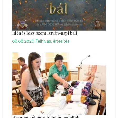
Idén is lesz Szent István-napi bál!
08.08.2026
Felhívás, értesítés
Harminckét újszülöttet ünnepeltek