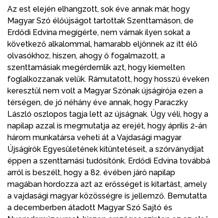
Az est elején elhangzott, sok éve annak már, hogy
Magyar Szó élőújságot tartottak Szenttamáson, de
Erdődi Edvina megígérte, nem várnak ilyen sokat a
következő alkalommal, hamarabb eljönnek az itt élő
olvasókhoz, hiszen, ahogy ő fogalmazott, a
szenttamásiak megérdemlik azt, hogy kiemelten
foglalkozzanak velük. Rámutatott, hogy hosszú éveken
keresztül nem volt a Magyar Szónak újságírója ezen a
térségen, de jó néhány éve annak, hogy Paraczky
László oszlopos tagja lett az újságnak. Úgy véli, hogy a
napilap azzal is megmutatja az erejét, hogy április 2-án
három munkatársa veheti át a Vajdasági magyar
Újságírók Egyesületének kitüntetéseit, a szórványdíjat
éppen a szenttamási tudósítónk. Erdődi Edvina továbbá
arról is beszélt, hogy a 82. évében járó napilap
magában hordozza azt az erősséget is kitartást, amely
a vajdasági magyar közösségre is jellemző. Bemutatta
a decemberben átadott Magyar Szó Sajtó és