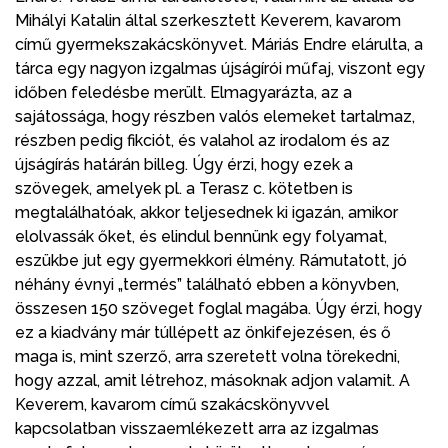
Mihályi Katalin által szerkesztett Keverem, kavarom
című gyermekszakácskönyvet. Máriás Endre elárulta, a
tárca egy nagyon izgalmas újságírói műfaj, viszont egy
időben feledésbe merült. Elmagyarázta, az a
sajátossága, hogy részben valós elemeket tartalmaz,
részben pedig fikciót, és valahol az irodalom és az
újságírás határán billeg. Úgy érzi, hogy ezek a
szövegek, amelyek pl. a Terasz c. kötetben is
megtalálhatóak, akkor teljesednek ki igazán, amikor
elolvassák őket, és elindul bennünk egy folyamat,
eszükbe jut egy gyermekkori élmény. Rámutatott, jó
néhány évnyi „termés” található ebben a könyvben,
összesen 150 szöveget foglal magába. Úgy érzi, hogy
ez a kiadvány már túllépett az önkifejezésen, és ő
maga is, mint szerző, arra szeretett volna törekedni,
hogy azzal, amit létrehoz, másoknak adjon valamit. A
Keverem, kavarom című szakácskönyvvel
kapcsolatban visszaemlékezett arra az izgalmas