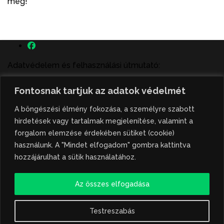
meg!
Adatvédelem és felhasználási útmutató:
A szenttamás.rs magyar nyelvű internetes hírportálon
Fontosnak tartjuk az adatok védelmét
megjelenő szerzői írások, a híranyag és minden egyéb
tartalom a portált működtető Gion Nándor Kulturális
A böngészési élmény fokozása, a személyre szabott
Központ szellemi tulajdonát képezik, amely szellemi
hirdetések vagy tartalmak megjelenítése, valamint a
tulajdont a nemzetközi és szerbiai törvények védik. A
forgalom elemzése érdekében sütiket (cookie)
jogosulatlan felhasználás büntető- és polgári jogi
használunk. A "Mindet elfogadom" gombra kattintva
következményeket von maga után. A hírportálon
hozzájárulhat a sütik használatához.
megjelent híranyag közlése vagy tartalmuk
ismertetése, illetve közzétett fotók átvétele kizárólag
Az összes elfogadása
csak hivatkozással, illetve a forrás megjelölésével
lehetséges.
Testreszabás