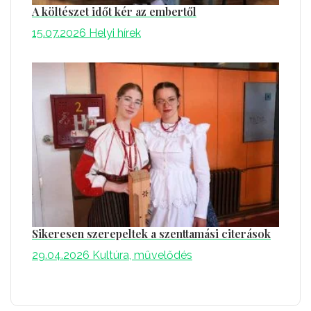
A költészet időt kér az embertől
15.07.2026
Helyi hírek
Sikeresen szerepeltek a szenttamási citerások
29.04.2026
Kultúra, művelődés