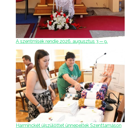
A szentmisék rendje 2026. augusztus 3 ─ 9.
Harminckét újszülöttet ünnepeltek Szenttamáson