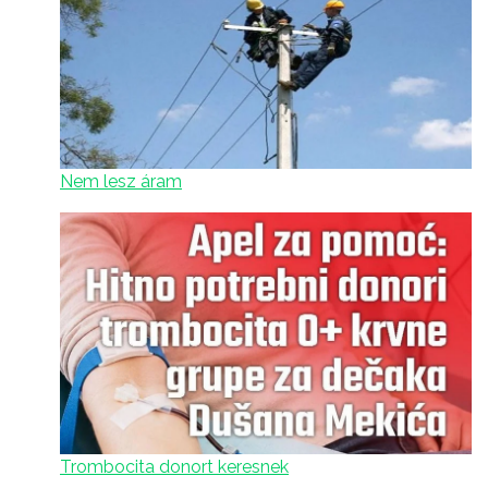
Nem lesz áram
Trombocita donort keresnek