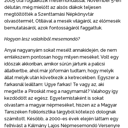
2005 óta foglalkozik mesemondással. November 5-én
délután, még mielőtt az alsós diákok teljesen
megtöltötték a Szenttamási Népkönyvtár
olvasótermét, Otíliával a mesék világáról, az élőmesék
bemutatásáról, azok fontosságáról faggattuk.
Hogyan lesz valakiből mesemondó?
Anyai nagyanyám sokat mesélt annakidején, de nem
emlékszem pontosan hogy milyen meséket. Volt egy
időszak akkoriban, amikor sűrűn jártunk a palicsi
állatkertbe, ahol már jóformán tudtam, hogy melyik
állat melyik után következik a ketrecekben. Egyszer a
farkasnál leálltam: Ugye farkas! Te vagy az, aki
megette a Piroskát meg a nagymamát? Valahogy így
kezdődött az egész. Egyetemistaként is sokat
olvastam a magyar népmeséket, hiszen az a Magyar
Tanszéken folklorisztika tárgyból kötelező dolognak
számított. Később, a 2000-es évek elején láttam egy
felhívást a Kálmány Lajos Népmesemondó Versenyre