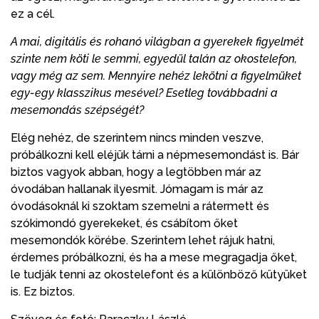
ez a cél.
A mai, digitális és rohanó világban a gyerekek figyelmét
szinte nem köti le semmi, egyedül talán az okostelefon,
vagy még az sem. Mennyire nehéz lekötni a figyelmüket
egy-egy klasszikus mesével? Esetleg továbbadni a
mesemondás szépségét?
Elég nehéz, de szerintem nincs minden veszve,
próbálkozni kell eléjük tárni a népmesemondást is. Bár
biztos vagyok abban, hogy a legtöbben már az
óvodában hallanak ilyesmit. Jómagam is már az
óvodásoknál ki szoktam szemelni a rátermett és
szókimondó gyerekeket, és csábítom őket
mesemondók körébe. Szerintem lehet rájuk hatni,
érdemes próbálkozni, és ha a mese megragadja őket,
le tudják tenni az okostelefont és a különböző kütyüket
is. Ez biztos.