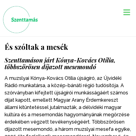
És szóltak a mesék
Szenttamáson járt Kónya-Kovács Otília,
többszörösen díjazott mesemondó
A muzslyai Kónya-Kovács Otília újságíró, az Újvidéki
Rádió munkatársa, a közép-bánáti régió tudósítója. A
szórványban kifejtett újságírói munkásságáért számos
díjat kapott, emellett Magyar Arany Érdemkereszt
állami kitüntetéssel jutalmazták, a délvidéki magyar
kultúra és a mesemondás hagyományának megőrzése
érdekében végzett tevékenységéért. Többszörösen
díjazott mesemondó, a három muzslyai mesefa egyike,