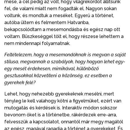
mese, a cél pedig az volt, hogy világrekordot állítsunk
fel, de valami miatt nem fogadták el. Nagyon sokan
voltunk, és mondtuk a meséket. Egyerű a történet,
autóba ültem és felmentem Hatvanba,
bekapcsolódtam a mesemondásba és egész nap ott
voltam. Büszkeséggel tölt el, hogy részese lehettem a
nem mindennapi folyamatnak.
Feltételezem, hogy a mesemondóknak is megvan a saját
stílusa, megvannak a szabályok, hogy hogyan lehet egy-
egy mesét érdekesen, mimikával, különböző
gesztusokkal közvetíteni a közönség, ez esetben a
gyerekek felé?
Lehet, hogy nehezebb gyerekeknek mesélni, mert
tényleg le kell valahogy kötni a figyelmüket, ezért van
mutogatás és kérdések is. Interaktív módon sokszor
bevonom őket is a történetbe, rákérdezek erre-arra,
felvesszük a kapcsolatot, onnantól már megy magától
az egész, magával ragadja a történet a gyerekeket. És