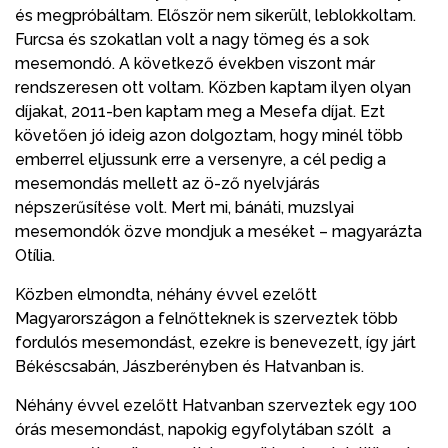
és megpróbáltam. Először nem sikerült, leblokkoltam.
Furcsa és szokatlan volt a nagy tömeg és a sok
mesemondó. A következő években viszont már
rendszeresen ott voltam. Közben kaptam ilyen olyan
díjakat, 2011-ben kaptam meg a Mesefa díjat. Ezt
követően jó ideig azon dolgoztam, hogy minél több
emberrel eljussunk erre a versenyre, a cél pedig a
mesemondás mellett az ö-ző nyelvjárás
népszerűsítése volt. Mert mi, bánáti, muzslyai
mesemondók özve mondjuk a meséket – magyarázta
Otília.
Közben elmondta, néhány évvel ezelőtt
Magyarországon a felnőtteknek is szerveztek több
fordulós mesemondást, ezekre is benevezett, így járt
Békéscsabán, Jászberényben és Hatvanban is.
Néhány évvel ezelőtt Hatvanban szerveztek egy 100
órás mesemondást, napokig egyfolytában szólt a