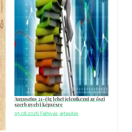
Augusztus 21-éig lehet jelentkezni az őszi
szerb nyelvi képzésre
05.08.2026
Felhívás, értesítés