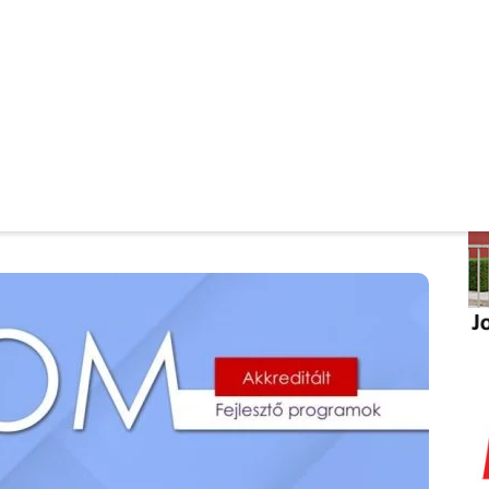
bgwVjmnV4Eac7
ezéssel tudunk résztvevőket fogadni.
várunk, de csak az első 30 jelentkezőnek áll
anak hozzánk!