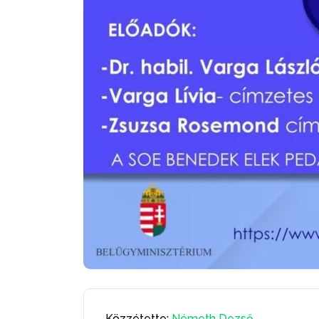
Közzétette:
Németh Dezső