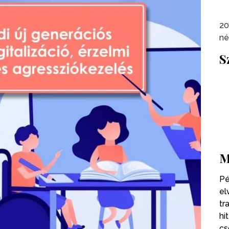
20
né
S
M
Pé
el
tr
hi
cs