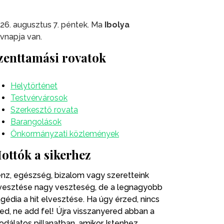
26. augusztus 7. péntek. Ma
Ibolya
vnapja van.
zenttamási rovatok
Helytörténet
Testvérvárosok
Szerkesztő rovata
Barangolások
Önkormányzati közlemények
ottók a sikerhez
nz, egészség, bizalom vagy szeretteink
vesztése nagy veszteség, de a legnagyobb
agédia a hit elvesztése. Ha úgy érzed, nincs
ted, ne add fel! Újra visszanyered abban a
odálatos pillanatban, amikor Istenhez