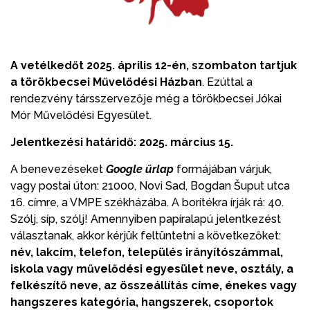
A vetélkedőt 2025. április 12-én, szombaton tartjuk
a törökbecsei Művelődési Házban
. Ezúttal a
rendezvény társszervezője még a törökbecsei Jókai
Mór Művelődési Egyesület.
Jelentkezési határidő: 2025. március 15.
A benevezéseket
Google űrlap
formájában várjuk,
vagy postai úton: 21000, Novi Sad, Bogdan Šuput utca
16. címre, a VMPE székházába. A borítékra írják rá: 40.
Szólj, síp, szólj! Amennyiben papíralapú jelentkezést
választanak, akkor kérjük feltüntetni a következőket:
név, lakcím, telefon, település irányítószámmal,
iskola vagy művelődési egyesület neve, osztály, a
felkészítő neve, az összeállítás címe, énekes vagy
hangszeres kategória, hangszerek, csoportok