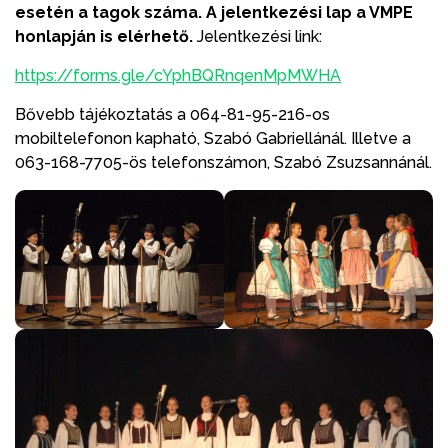
esetén a tagok száma. A jelentkezési lap a VMPE
honlapján is elérhető.
Jelentkezési link:
https://forms.gle/cYphBQRnqenMpMWHA
Bővebb tájékoztatás a 064-81-95-216-os
mobiltelefonon kapható, Szabó Gabriellánál. Illetve a
063-168-7705-ös telefonszámon, Szabó Zsuzsannánál.