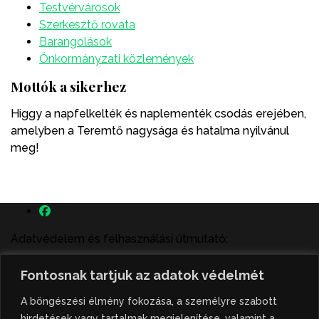
Testvérvárosok
Szerkesztő rovata
Barangolások
Önkormányzati közlemények
Mottók a sikerhez
Higgy a napfelkelték és naplementék csodás erejében,
amelyben a Teremtő nagysága és hatalma nyilvánul
meg!
Adatvédelem és felhasználási útmutató:
A szenttamás.rs magyar nyelvű internetes hírportálon
Fontosnak tartjuk az adatok védelmét
megjelenő szerzői írások, a híranyag és minden egyéb
tartalom a portált működtető Gion Nándor Kulturális
A böngészési élmény fokozása, a személyre szabott
Központ szellemi tulajdonát képezik, amely szellemi
hirdetések vagy tartalmak megjelenítése, valamint a