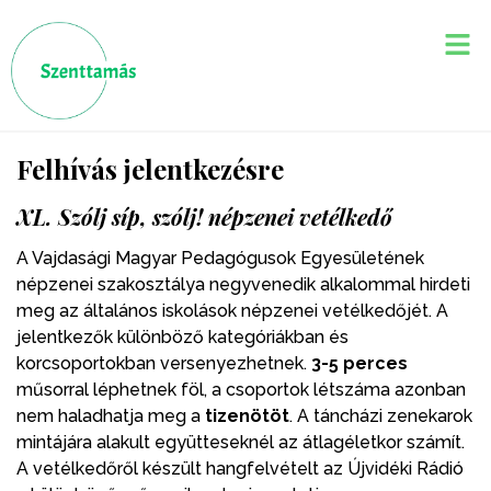
Felhívás jelentkezésre
XL. Szólj síp, szólj! népzenei vetélkedő
A Vajdasági Magyar Pedagógusok Egyesületének
népzenei szakosztálya negyvenedik alkalommal hirdeti
meg az általános iskolások népzenei vetélkedőjét. A
jelentkezők különböző kategóriákban és
korcsoportokban versenyezhetnek.
3-5 perces
műsorral léphetnek föl, a csoportok létszáma azonban
nem haladhatja meg a
tizenötöt
. A táncházi zenekarok
mintájára alakult együtteseknél az átlagéletkor számít.
A vetélkedőről készült hangfelvételt az Újvidéki Rádió