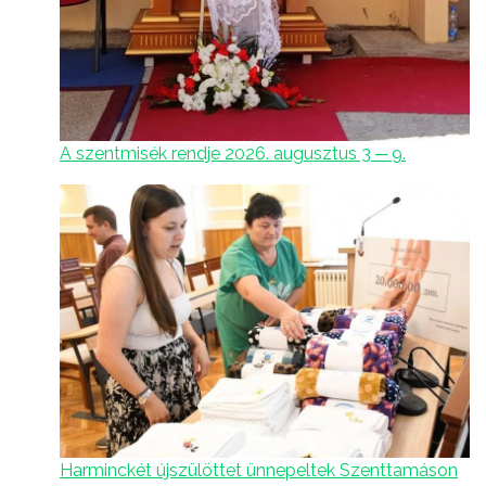
A szentmisék rendje 2026. augusztus 3 ─ 9.
Harminckét újszülöttet ünnepeltek Szenttamáson