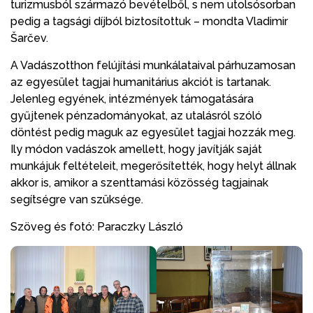
turizmusból származó bevételből, s nem utolsósorban
pedig a tagsági díjból biztosítottuk – mondta Vladimir
Šarčev.
A Vadászotthon felújítási munkálataival párhuzamosan
az egyesület tagjai humanitárius akciót is tartanak.
Jelenleg egyének, intézmények támogatására
gyűjtenek pénzadományokat, az utalásról szóló
döntést pedig maguk az egyesület tagjai hozzák meg.
Ily módon vadászok amellett, hogy javítják saját
munkájuk feltételeit, megerősítették, hogy helyt állnak
akkor is, amikor a szenttamási közösség tagjainak
segítségre van szüksége.
Szöveg és fotó: Paraczky László