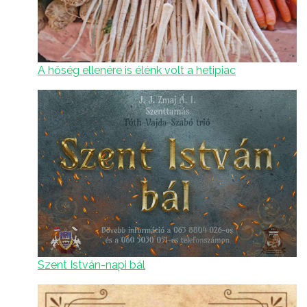
A hőség ellenére is élénk volt a hetipiac
Szent István-napi bál