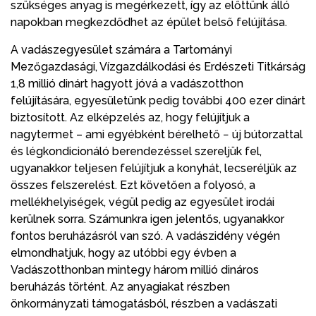
szükséges anyag is megérkezett, így az előttünk álló
napokban megkezdődhet az épület belső felújítása.
A vadászegyesület számára a Tartományi
Mezőgazdasági, Vízgazdálkodási és Erdészeti Titkárság
1,8 millió dinárt hagyott jóvá a vadászotthon
felújítására, egyesületünk pedig további 400 ezer dinárt
biztosított. Az elképzelés az, hogy felújítjuk a
nagytermet – ami egyébként bérelhető − új bútorzattal
és légkondicionáló berendezéssel szereljük fel,
ugyanakkor teljesen felújítjuk a konyhát, lecseréljük az
összes felszerelést. Ezt követően a folyosó, a
mellékhelyiségek, végül pedig az egyesület irodái
kerülnek sorra. Számunkra igen jelentős, ugyanakkor
fontos beruházásról van szó. A vadászidény végén
elmondhatjuk, hogy az utóbbi egy évben a
Vadászotthonban mintegy három millió dináros
beruházás történt. Az anyagiakat részben
önkormányzati támogatásból, részben a vadászati