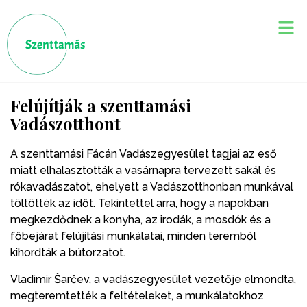
Felújítják a szenttamási
Vadászotthont
A szenttamási Fácán Vadászegyesület tagjai az eső
miatt elhalasztották a vasárnapra tervezett sakál és
rókavadászatot, ehelyett a Vadászotthonban munkával
töltötték az időt. Tekintettel arra, hogy a napokban
megkezdődnek a konyha, az irodák, a mosdók és a
főbejárat felújítási munkálatai, minden teremből
kihordták a bútorzatot.
Vladimir Šarčev, a vadászegyesület vezetője elmondta,
megteremtették a feltételeket, a munkálatokhoz