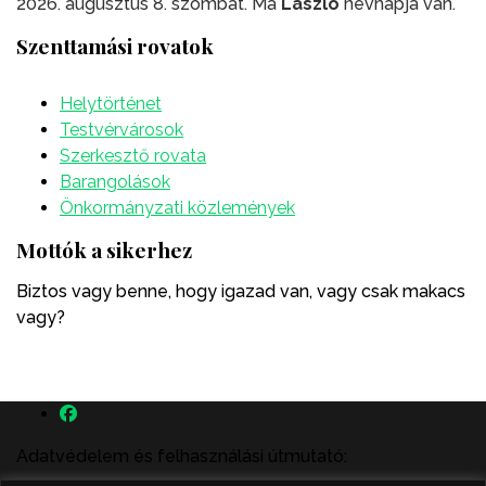
2026. augusztus 8. szombat. Ma
László
névnapja van.
Szenttamási rovatok
Helytörténet
Testvérvárosok
Szerkesztő rovata
Barangolások
Önkormányzati közlemények
Mottók a sikerhez
Biztos vagy benne, hogy igazad van, vagy csak makacs
vagy?
Adatvédelem és felhasználási útmutató: