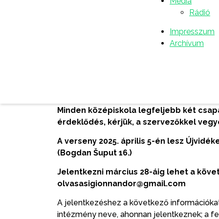
Média
✔️
Értékes nyeremények a legjobbaknak
Rádió
A verseny menete:
A verseny résztvevői 3 
Impresszum
megbeszélik, hogy ki melyik könyvet olvassa
Archívum
tanulónak legkevesebb két művet el kell
eredményesebb lehet a csapat.
A döntőb
feladatlapokat, 2 könyvből tesztet kapnak 
kérdéseket tartalmazó feladatlapon dolgoz
közösen oldják meg a feladatokat, lehetős
Minden középiskola legfeljebb két csap
érdeklődés, kérjük, a szervezőkkel vegy
A verseny 2025. április 5-én lesz Újvidé
(Bogdan Šuput 16.)
Jelentkezni március 28-áig lehet a köve
olvasasigionnandor@gmail.com
A jelentkezéshez a következő információkat k
intézmény neve, ahonnan jelentkeznek; a fe