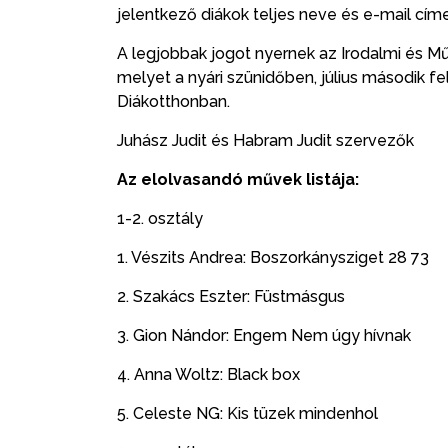
jelentkező diákok teljes neve és e-mail címe
A legjobbak jogot nyernek az Irodalmi és M
melyet a nyári szünidőben, július második 
Diákotthonban.
Juhász Judit és Habram Judit szervezők
Az elolvasandó művek listája:
1-2. osztály
1. Vészits Andrea: Boszorkánysziget 28 73
2. Szakács Eszter: Füstmásgus
3. Gion Nándor: Engem Nem úgy hívnak
4. Anna Woltz: Black box
5. Celeste NG: Kis tüzek mindenhol