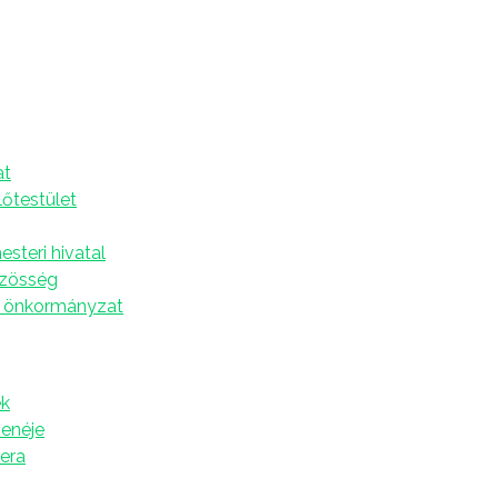
Verseny középiskolásoknak
A
at
lőtestület
 meghirdeti a Gion Nándor Olvasási Versenyt
steri hivatal
özösség
l egy izgalmas történetben? Akkor ez a verseny
 önkormányzat
k
zenéje
tera