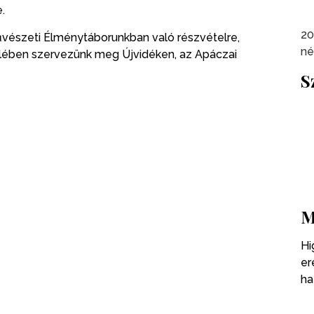
.
20
űvészeti Élménytáborunkban való részvételre,
né
felében szervezünk meg Újvidéken, az Apáczai
S
M
Hi
er
ha