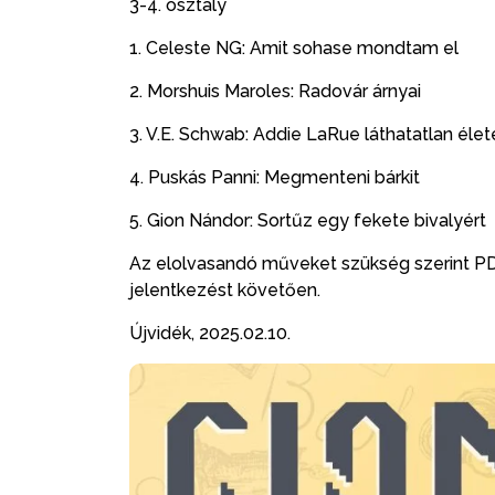
3-4. osztály
1. Celeste NG: Amit sohase mondtam el
2. Morshuis Maroles: Radovár árnyai
3. V.E. Schwab: Addie LaRue láthatatlan élet
4. Puskás Panni: Megmenteni bárkit
5. Gion Nándor: Sortűz egy fekete bivalyért
Az elolvasandó műveket szükség szerint PD
jelentkezést követően.
Újvidék, 2025.02.10.