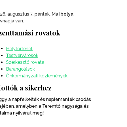
26. augusztus 7. péntek. Ma
Ibolya
vnapja van.
zenttamási rovatok
Helytörténet
Testvérvárosok
Szerkesztő rovata
Barangolások
Önkormányzati közlemények
ottók a sikerhez
ggy a napfelkelték és naplementék csodás
ejében, amelyben a Teremtő nagysága és
talma nyilvánul meg!