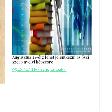
Augusztus 21-éig lehet jelentkezni az őszi
szerb nyelvi képzésre
05.08.2026
Felhívás, értesítés