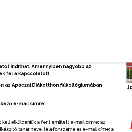
fős csapatokat alakítanak. A csapat tagjai
 el az adott listán szereplő könyvek közül.
Egy-egy
 olvasnia, de minél többet olvas el, annál
en a csapat 5 irodalmi műből kapja a teszteket, ill. a
és 3 olvasmányból feladatlapot. A csapatok egyforma
nak, és a versenyzők egy-egy csapaton belül
éget kapva a csapaton belüli megbeszélésre.
atot indíthat. Amennyiben nagyobb az
ék fel a kapcsolatot!
ken az Apáczai Diákotthon fiúkollégiumában
tkező e-mail címre:
ell elküldeniük a fent említett e-mail címre: az
lkészítő tanár neve, telefonszáma és e-mail címe; a