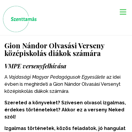
Gion Nándor Olvasási Verseny
középiskolás diákok számára
VMPE versenyfelhívása
A
Vajdasági Magyar Pedagógusok Egyesülete
az idei
évben is meghirdeti a Gion Nándor Olvasási Versenyt
középiskolás diákok számára.
Szereted a könyveket? Szívesen
olvasol
izgalmas,
érdekes
törté
neteket
? Akkor ez a verseny Neked
szól!
Izgalmas történetek, közös feladatok, jó hangulat