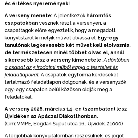
és értékes nyeremények!
A verseny menete:
A jelentkezők
háromfős
csapatokban
vesznek részt a versenyen, a
csapattagok előre egyeztetik, hogy a megadott
könyvlistáról ki melyik művet olvassa el.
Egy-egy
tanulónak legkevesebb két művet kell elolvasnia,
de természetesen minél többet olvas el, annál
sikeresebb lesz a verseny kimenetele.
A döntőben
a csapat az 5 irodalmi műből kapja a teszteket és
feladatlapokat.
A csapatok egyforma kérdéseket
tartalmazó feladatlapon dolgoznak, és a versenyzők
egy-egy csapaton belül közösen oldják meg a
feladatokat.
A verseny 202
6
. március
14
–
é
n (szombaton)
lesz
Újvidéken az Apáczai Diákotthonban.
(Cím: VMPE, Bogdan Šuput utca 16., Újvidék, 21000)
A legjobbak könyvjutalomban részesülnek, és jogot