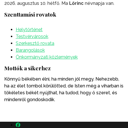
2026. augusztus 10. hétfő. Ma
Lőrinc
névnapja van.
Szenttamási rovatok
Helytörténet
Testvérvárosok
Szerkesztő rovata
Barangolások
Önkormányzati közlemények
Mottók a sikerhez
Könnyű békében élni, ha minden jól megy. Nehezebb,
ha az élet tombol körülötted, de Isten még a viharban is
tökéletes békét nyújthat, ha tudod, hogy ő szeret, és
mindenről gondoskodik.