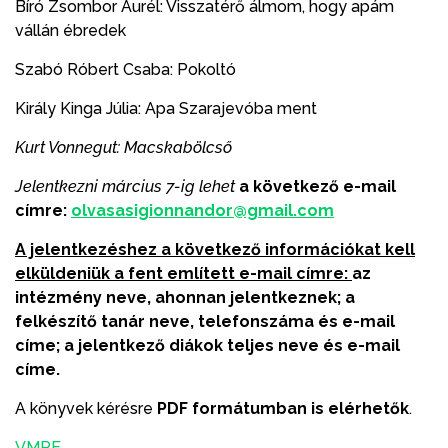
Bíró Zsombor Aurél: Visszatérő álmom, hogy apám
vállán ébredek
Szabó Róbert Csaba: Pokoltó
Király Kinga Júlia: Apa Szarajevóba ment
Kurt Vonnegut: Macskabölcső
Jelentkezni március 7-ig lehet
a következő e-mail
címre:
olvasasigionnandor@gmail.com
A jelentkezéshez a következő információkat kell
elküldeniük a fent említett e-mail címre:
az
intézmény neve, ahonnan jelentkeznek; a
felkészítő tanár neve, telefonszáma és e-mail
címe; a jelentkező diákok teljes neve és e-mail
címe.
A könyvek kérésre
PDF formátumban is elérhetők
.
VMPE