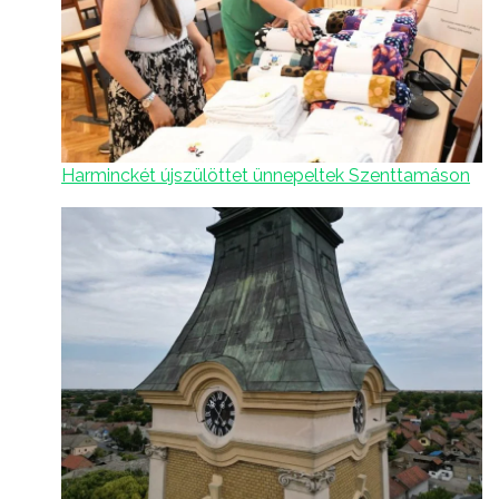
Harminckét újszülöttet ünnepeltek Szenttamáson