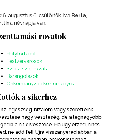
26. augusztus 6. csütörtök. Ma
Berta,
ttina
névnapja van.
zenttamási rovatok
Helytörténet
Testvérvárosok
Szerkesztő rovata
Barangolások
Önkormányzati közlemények
ottók a sikerhez
nz, egészség, bizalom vagy szeretteink
vesztése nagy veszteség, de a legnagyobb
agédia a hit elvesztése. Ha úgy érzed, nincs
ted, ne add fel! Újra visszanyered abban a
odálatos pillanatban, amikor Istenhez