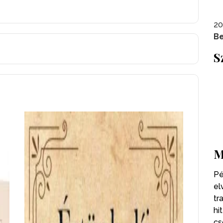
20
Be
S
M
Pé
el
tr
hi
cs