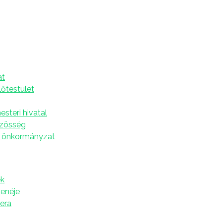
mási Népkönyvtárban
A
at
en készülnek a Gyermekhétre. Szeptember
lőtestület
3. osztályos tanulók részére. A pályázat témája „
Az én
mint 100 munka érkezett a Jovan Jovanović Zmaj és a
steri hivatal
ajzok különböző technikával készültek: faszínessel,
özösség
al.
 önkormányzat
k meg a könyvtárban.
k
zenéje
tera