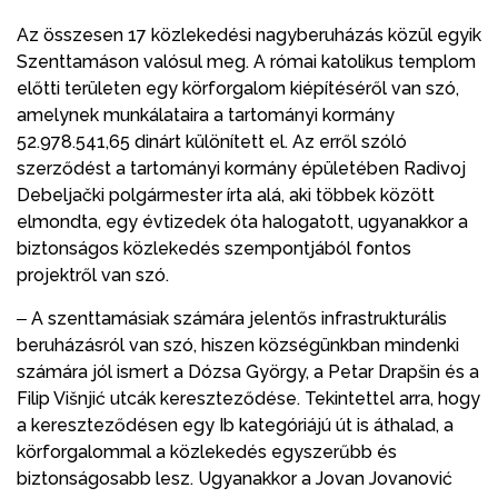
Az összesen 17 közlekedési nagyberuházás közül egyik
Szenttamáson valósul meg. A római katolikus templom
előtti területen egy körforgalom kiépítéséről van szó,
amelynek munkálataira a tartományi kormány
52.978.541,65 dinárt különített el. Az erről szóló
szerződést a tartományi kormány épületében Radivoj
Debeljački polgármester írta alá, aki többek között
elmondta, egy évtizedek óta halogatott, ugyanakkor a
biztonságos közlekedés szempontjából fontos
projektről van szó.
‒ A szenttamásiak számára jelentős infrastrukturális
beruházásról van szó, hiszen községünkban mindenki
számára jól ismert a Dózsa György, a Petar Drapšin és a
Filip Višnjić utcák kereszteződése. Tekintettel arra, hogy
a kereszteződésen egy Ib kategóriájú út is áthalad, a
körforgalommal a közlekedés egyszerűbb és
biztonságosabb lesz. Ugyanakkor a Jovan Jovanović