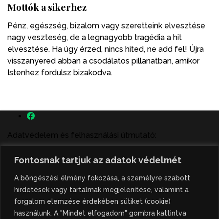
Mottók a sikerhez
Pénz, egészség, bizalom vagy szeretteink elvesztése
nagy veszteség, de a legnagyobb tragédia a hit
elvesztése. Ha úgy érzed, nincs hited, ne add fel! Újra
visszanyered abban a csodálatos pillanatban, amikor
Istenhez fordulsz bizakodva.
Adatvédelem és felhasználási útmutató:
A szenttamás.rs magyar nyelvű internetes hírportálon
Fontosnak tartjuk az adatok védelmét
megjelenő szerzői írások, a híranyag és minden egyéb
tartalom a portált működtető Gion Nándor Kulturális
A böngészési élmény fokozása, a személyre szabott
Központ szellemi tulajdonát képezik, amely szellemi
hirdetések vagy tartalmak megjelenítése, valamint a
tulajdont a nemzetközi és szerbiai törvények védik. A
forgalom elemzése érdekében sütiket (cookie)
jogosulatlan felhasználás büntető- és polgári jogi
használunk. A "Mindet elfogadom" gombra kattintva