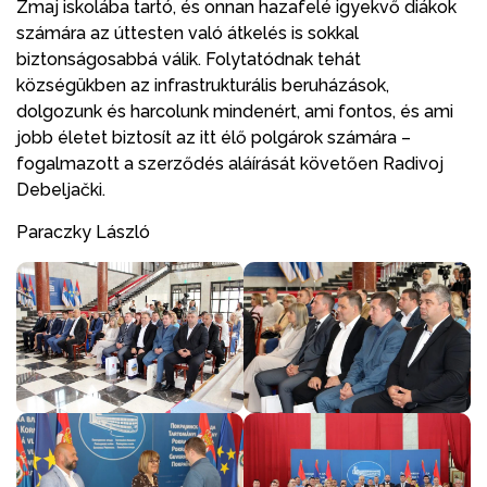
Zmaj iskolába tartó, és onnan hazafelé igyekvő diákok
számára az úttesten való átkelés is sokkal
biztonságosabbá válik. Folytatódnak tehát
községükben az infrastrukturális beruházások,
dolgozunk és harcolunk mindenért, ami fontos, és ami
jobb életet biztosít az itt élő polgárok számára –
fogalmazott a szerződés aláírását követően Radivoj
Debeljački.
Paraczky László