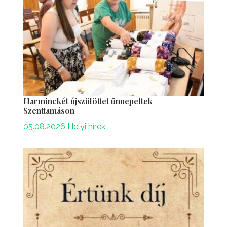
Harminckét újszülöttet ünnepeltek
Szenttamáson
05.08.2026
Helyi hírek