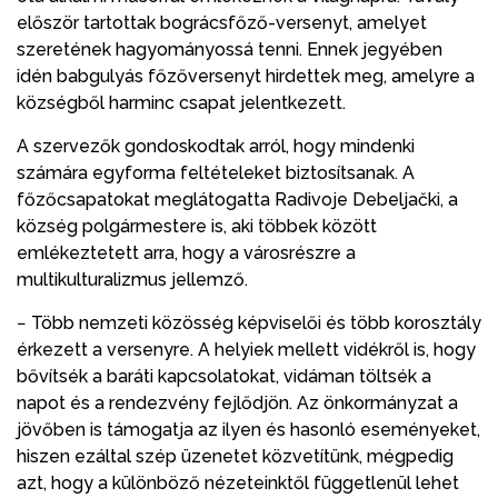
először tartottak bográcsfőző-versenyt, amelyet
szeretének hagyományossá tenni. Ennek jegyében
idén babgulyás főzőversenyt hirdettek meg, amelyre a
községből harminc csapat jelentkezett.
A szervezők gondoskodtak arról, hogy mindenki
számára egyforma feltételeket biztosítsanak. A
főzőcsapatokat meglátogatta Radivoje Debeljački, a
község polgármestere is, aki többek között
emlékeztetett arra, hogy a városrészre a
multikulturalizmus jellemző.
− Több nemzeti közösség képviselői és több korosztály
érkezett a versenyre. A helyiek mellett vidékről is, hogy
bővítsék a baráti kapcsolatokat, vidáman töltsék a
napot és a rendezvény fejlődjön. Az önkormányzat a
jövőben is támogatja az ilyen és hasonló eseményeket,
hiszen ezáltal szép üzenetet közvetítünk, mégpedig
azt, hogy a különböző nézeteinktől függetlenül lehet