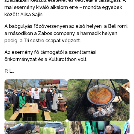
szabadban készült ételeket és kedvelik a társalgást. A
mai esemény kiváló alkalom erre – mondta egyebek
között Alisa Šajin.
A babgulyás főzőversenyen az első helyen a Beli romi,
a másodikon a Zabos company, a harmadik helyen
pedig a Tri sestre csapat végzett.
Az esemény fő támogatói a szenttamási
önkormányzat és a Kultúrotthon volt.
P. L..