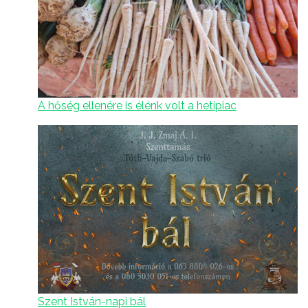
A hőség ellenére is élénk volt a hetipiac
Szent István-napi bál