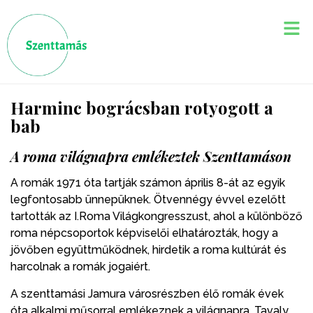
Harminc bográcsban rotyogott a
bab
A roma világnapra emlékeztek Szenttamáson
A romák 1971 óta tartják számon április 8-át az egyik
legfontosabb ünnepüknek. Ötvennégy évvel ezelőtt
tartották az I.Roma Világkongresszust, ahol a különböző
roma népcsoportok képviselői elhatározták, hogy a
jövőben együttműködnek, hirdetik a roma kultúrát és
harcolnak a romák jogaiért.
A szenttamási Jamura városrészben élő romák évek
óta alkalmi műsorral emlékeznek a világnapra. Tavaly