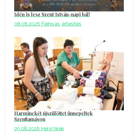
Idén is lesz Szent István-napi bál!
08.08.2026
Felhívás, értesítés
Harminckét újszülöttet ünnepeltek
Szenttamáson
05.08.2026
Helyi hírek