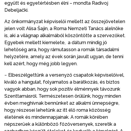
együtt és egyetértésben élni – mondta Radivoj
Debeljački.
Az önkormányzat képviselői mellett az összejövetelen
jelen volt Alisa Šajin, a Roma Nemzeti Tanács alelnöke
is, aki a világnap alkalmából köszöntötte a szervezőket.
Egyebek mellett kiemelete, a dátum mindig jó
lehetőség arra, hogy rámutasson a romák társadalmi
helyzetére, amely az évek során javult ugyan, de tenni
kell azért, hogy még jobb legyen.
− Elbeszélgettünk a versenyző csapatok képviselőivel,
kiváló a hangulat, folyamatos a barátkozás, és biztos
vagyok abban, hogy sok pozitív élménnyek távozunk
Szenttamásról. Természetesen örülünk, hogy minden
évben meghívnak bennünket az alkalmi ünnepségre,
hogy részesei lehetünk az itt élő roma közösség
életének és mindennapjainak. A romák körében
népszerűek a különböző főzőversenyek, szeretik a