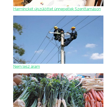
Harminckét újszülöttet ünnepeltek Szenttamáson
Nem lesz áram