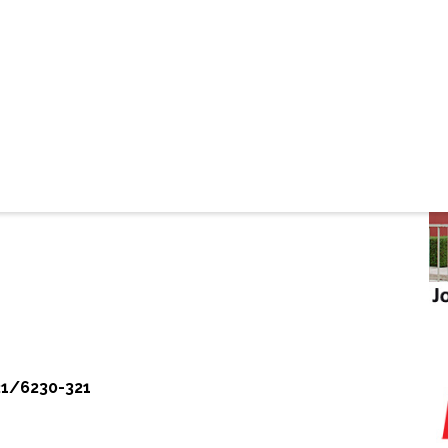
sen hozzájárult.
21/6230
-321