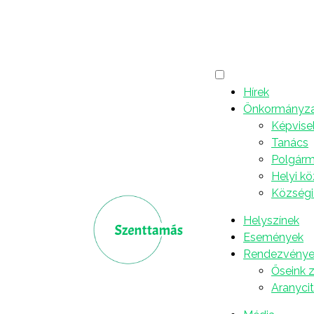
Graditelj
Hírek
Önkormányz
A szenttamási Graditelj Kommunális Vállalato
Képvise
november 22-én. Elsődleges célja a kommun
Tanács
épületek felújítása és karbantartása volt. I
Polgárme
vállalatból, és önálló egységként működött 
Helyi k
munkákkal foglalkozott, többek között a lako
Községi
szemétkihordással stb.
Helyszínek
Az 1980-as évek végétől a mai napig a váll
Események
közvállalattá alakult át. A fentebb említett
Rendezvénye
város tisztántartása, a higiéniai szolgáltatás
Őseink 
település zöldövezeteinek a karbantartása
Aranyci
mellett a vállalat az ivóvíz- és a földgáz e
is foglalkozik. A cég az utóbbiak mellett a 