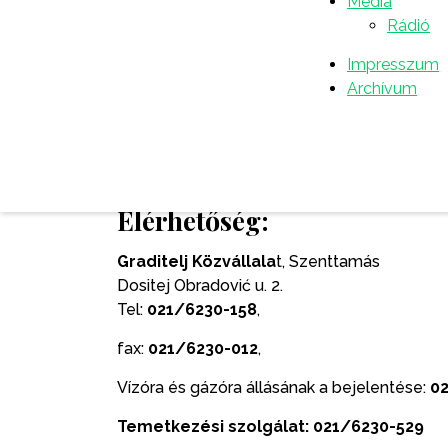
Média
temetkezési kápolna kiépítéséhez is jelentő
Rádió
A Graditelj Közvállalatnak munkaegységei:
Impresszum
– általános, jogi és pénzügyi osztály,
Archívum
– víz- és csatornahálózati szolgálat,
– távfűtés és gázszolgáltatás,
– kommunális szolgáltatások,
– autóbuszállomás-szolgálat
Elérhetőség:
Graditelj Közvállala
t, Szenttamás
Dositej Obradović u. 2.
Tel:
021/6230-158
,
fax:
021/6230-012
,
Vízóra és gázóra állásának a bejelentése:
0
Temetkezési szolgálat:
021/6230
-529