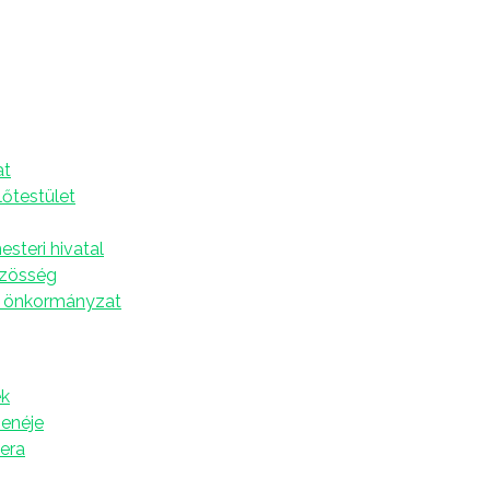
A
at
t a községi képviselő testület alapította 1965.
lőtestület
ális tevékenységek mellett a településen lévő
dővel az építkezéssel megbízott egység kivált a
steri hivatal
tovább, a Graditelj pedig kizárólag a kommunális
özösség
sság ivóvízzel való ellátásával, a távfűtéssel, a
 önkormányzat
alat tevékenységi körének terjedelme miatt
 tevékenységi körökön kívül a temetkezési szolgálat, a
k
ok, a piaci- és vásárral kapcsolatos szolgáltatások, a
zenéje
, továbbá a városközi buszállomás működtetése
tera
losztásával, továbbá ezen hálózatok karbantartásával
szenttamási távfűtési hálózat, a buszállomás és a