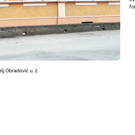
fo
lj Obradović u. 2.