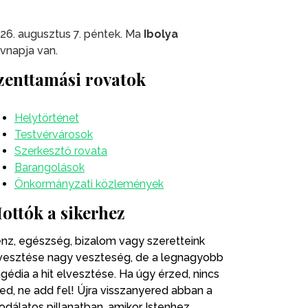
26. augusztus 7. péntek. Ma
Ibolya
vnapja van.
zenttamási rovatok
Helytörténet
Testvérvárosok
Szerkesztő rovata
Barangolások
Önkormányzati közlemények
ottók a sikerhez
nz, egészség, bizalom vagy szeretteink
vesztése nagy veszteség, de a legnagyobb
agédia a hit elvesztése. Ha úgy érzed, nincs
ted, ne add fel! Újra visszanyered abban a
odálatos pillanatban, amikor Istenhez