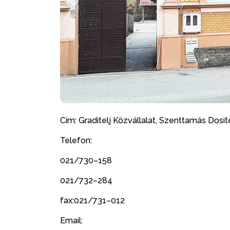
Cím:
Graditelj Közvállalat, Szenttamás Dosite
Telefon:
021/730–158
021/732–284
fax:021/731–012
Email: