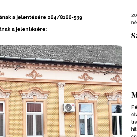
20
sának a jelentésére
064/8166-539
né
ának a jelentésére:
S
M
Pé
el
tr
hi
cs