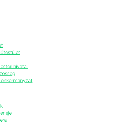
A
at
lőtestület
steri hivatal
özösség
 önkormányzat
k
zenéje
tera