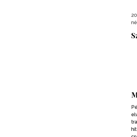
20
né
S
M
Pé
el
tr
hi
cs