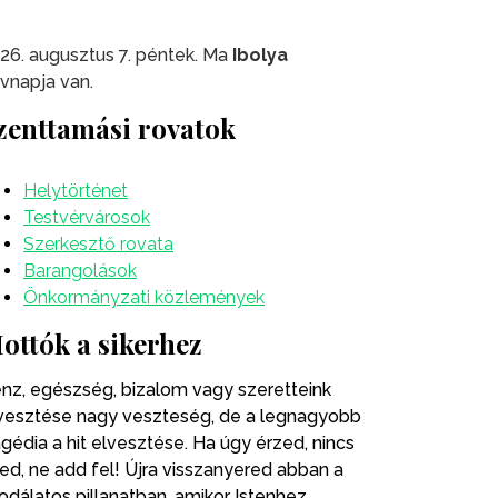
26. augusztus 7. péntek. Ma
Ibolya
vnapja van.
zenttamási rovatok
Helytörténet
Testvérvárosok
Szerkesztő rovata
Barangolások
Önkormányzati közlemények
ottók a sikerhez
nz, egészség, bizalom vagy szeretteink
vesztése nagy veszteség, de a legnagyobb
agédia a hit elvesztése. Ha úgy érzed, nincs
ted, ne add fel! Újra visszanyered abban a
odálatos pillanatban, amikor Istenhez