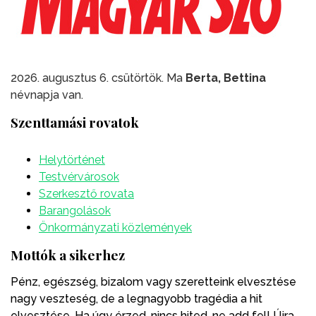
2026. augusztus 6. csütörtök. Ma
Berta, Bettina
névnapja van.
Szenttamási rovatok
Helytörténet
Testvérvárosok
Szerkesztő rovata
Barangolások
Önkormányzati közlemények
Mottók a sikerhez
Pénz, egészség, bizalom vagy szeretteink elvesztése
nagy veszteség, de a legnagyobb tragédia a hit
elvesztése. Ha úgy érzed, nincs hited, ne add fel! Újra