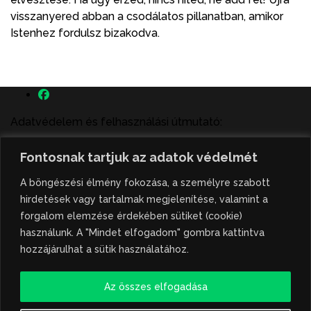
visszanyered abban a csodálatos pillanatban, amikor
Istenhez fordulsz bizakodva.
Adatvédelem és felhasználási útmutató:
A szenttamás.rs magyar nyelvű internetes hírportálon
Fontosnak tartjuk az adatok védelmét
megjelenő szerzői írások, a híranyag és minden egyéb
tartalom a portált működtető Gion Nándor Kulturális
A böngészési élmény fokozása, a személyre szabott
Központ szellemi tulajdonát képezik, amely szellemi
hirdetések vagy tartalmak megjelenítése, valamint a
tulajdont a nemzetközi és szerbiai törvények védik. A
forgalom elemzése érdekében sütiket (cookie)
jogosulatlan felhasználás büntető- és polgári jogi
használunk. A "Mindet elfogadom" gombra kattintva
következményeket von maga után. A hírportálon
hozzájárulhat a sütik használatához.
megjelent híranyag közlése vagy tartalmuk
ismertetése, illetve közzétett fotók átvétele kizárólag
Az összes elfogadása
csak hivatkozással, illetve a forrás megjelölésével