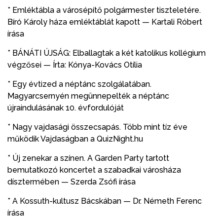
* Emléktábla a városépítő polgármester tiszteletére.
Bíró Károly háza emléktáblát kapott — Kartali Róbert
írása
* BÁNÁTI ÚJSÁG: Elballagtak a két katolikus kollégium
végzősei — Írta: Kónya-Kovács Otília
* Egy évtized a néptánc szolgálatában.
Magyarcsernyén megünnepelték a néptánc
újraindulásának 10. évfordulóját
* Nagy vajdasági összecsapás. Több mint tíz éve
működik Vajdaságban a QuizNight.hu
* Új zenekar a színen. A Garden Party tartott
bemutatkozó koncertet a szabadkai városháza
dísztermében — Szerda Zsófi írása
* A Kossuth-kultusz Bácskában — Dr. Németh Ferenc
írása