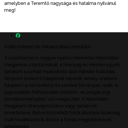
amelyben a Teremtő nagysága és hatalma nyilvánul
meg!
Adatvédelem és felhasználási útmutató:
A szenttamás.rs magyar nyelvű internetes hírportálon
megjelenő szerzői írások, a híranyag és minden egyéb
tartalom a portált működtető Gion Nándor Kulturális
Központ szellemi tulajdonát képezik, amely szellemi
tulajdont a nemzetközi és szerbiai törvények védik. A
jogosulatlan felhasználás büntető- és polgári jogi
következményeket von maga után. A hírportálon
megjelent híranyag közlése vagy tartalmuk
ismertetése, illetve közzétett fotók átvétele kizárólag
csak hivatkozással, illetve a forrás megjelölésével
lehetséges.