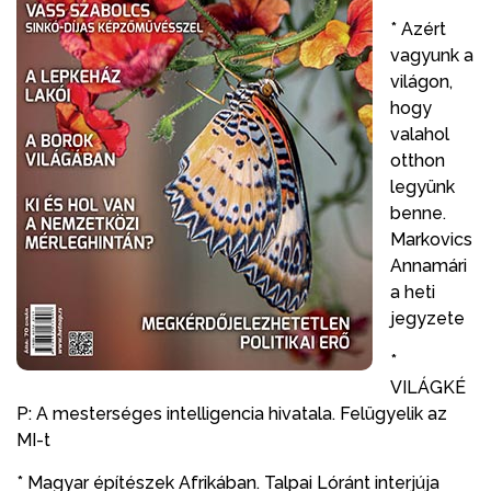
* Azért
vagyunk a
világon,
hogy
valahol
otthon
legyünk
benne.
Markovics
Annamári
a heti
jegyzete
*
VILÁGKÉ
P: A mesterséges intelligencia hivatala. Felügyelik az
MI-t
* Magyar építészek Afrikában. Talpai Lóránt interjúja