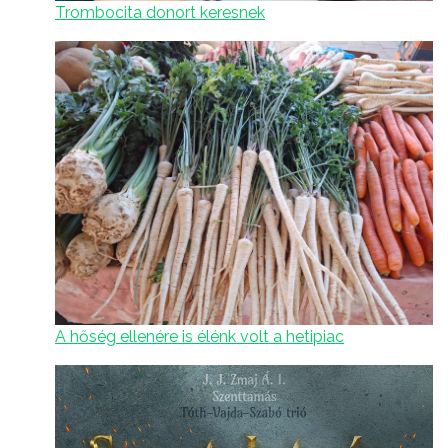
Trombocita donort keresnek
A hőség ellenére is élénk volt a hetipiac