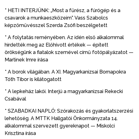
* HETI INTERJÚNK: „Most a fűrész, a fúrógép és a
csavarok a munkaeszközeim”. Vass Szabolcs
képzőművésszel Szerda Zsófi beszélgetett
* A folytatás reményében. Az idén első alkalommal
hirdették meg az Előhívott értékek — épített
örökségünk a fiatalok szemével című fotópályázatot —
Martinek Imre írása
* A borok világában. A XI. Magyarkanizsai Bornapokra
Tóth Tibor is kilátogatott
* A lepkeház lakói. Interjú a magyarkanizsai Rekecki
Csabával
* SZABADKAI NAPLÓ: Szórakozás és gyakorlatszerzési
lehetőség. A MTTK Hallgatói Önkormányzata 14.
alkalommal szervezett gyereknapot — Miskolci
Krisztina írása