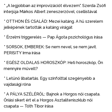
* „A legjobban az improvizációt élvezem”. Szerda Zsófi
interjúja Márkos Albert zeneszerzővel, csellistával
* OTTHON ÉS CSALÁD: Mezei katáng. A hű szerelem
jelképének tartották a katáng virágát
* Érzelmi triggerelés — Pap Ágota pszichológus írása
* SORSOK, EMBEREK: Se nem nevel, se nem javít.
PERISITY Irma írása
* EGÉSZ OLDALAS HOROSZKÓP: Heti horoszkóp, Ön
mennyire művelt?
* Letűnő libatartás. Egy színfolttal szegényebb a
vajdasági róna
* A PÁLYA SZÉLÉRŐL: Bajnok a Horgos női csapata.
Óriási sikert ért el a Horgos Asztaliteniszklub női
csapata — Tóth Tibor írása