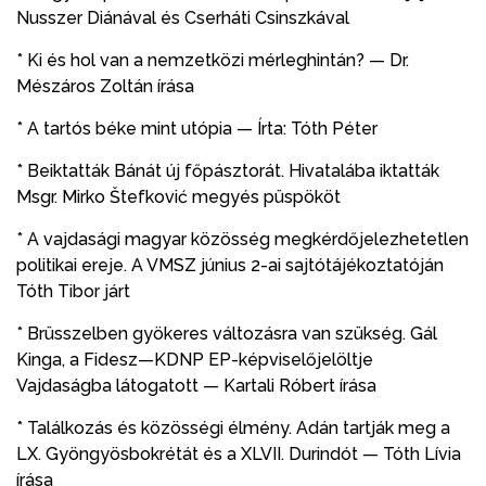
Nusszer Diánával és Cserháti Csinszkával
* Ki és hol van a nemzetközi mérleghintán? — Dr.
Mészáros Zoltán írása
* A tartós béke mint utópia — Írta: Tóth Péter
* Beiktatták Bánát új főpásztorát. Hivatalába iktatták
Msgr. Mirko Štefković megyés püspököt
* A vajdasági magyar közösség megkérdőjelezhetetlen
politikai ereje. A VMSZ június 2-ai sajtótájékoztatóján
Tóth Tibor járt
* Brüsszelben gyökeres változásra van szükség. Gál
Kinga, a Fidesz—KDNP EP-képviselőjelöltje
Vajdaságba látogatott — Kartali Róbert írása
* Találkozás és közösségi élmény. Adán tartják meg a
LX. Gyöngyösbokrétát és a XLVII. Durindót — Tóth Lívia
írása