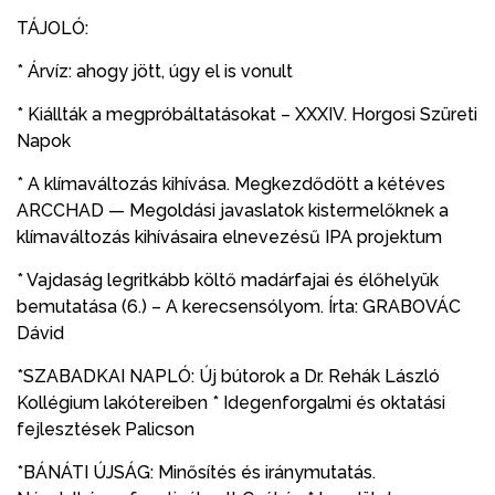
TÁJOLÓ:
* Árvíz: ahogy jött, úgy el is vonult
* Kiállták a megpróbáltatásokat – XXXIV. Horgosi Szüreti
Napok
* A klímaváltozás kihívása. Megkezdődött a kétéves
ARCCHAD — Megoldási javaslatok kistermelőknek a
klímaváltozás kihívásaira elnevezésű IPA projektum
* Vajdaság legritkább költő madárfajai és élőhelyük
bemutatása (6.) – A kerecsensólyom. Írta: GRABOVÁC
Dávid
*SZABADKAI NAPLÓ: Új bútorok a Dr. Rehák László
Kollégium lakótereiben * Idegenforgalmi és oktatási
fejlesztések Palicson
*BÁNÁTI ÚJSÁG: Minősítés és iránymutatás.