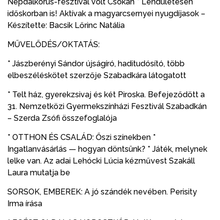
Népdalkórus-fesztivál volt Csókán * Lendületesen
időskorban is! Aktívak a magyarcsernyei nyugdíjasok –
Készítette: Bacsik Lőrinc Natália
MŰVELŐDÉS/OKTATÁS:
* Jászberényi Sándor újságíró, haditudósító, több
elbeszéléskötet szerzője Szabadkára látogatott
* Telt ház, gyerekzsivaj és két Piroska. Befejeződött a
31. Nemzetközi Gyermekszínházi Fesztivál Szabadkán
– Szerda Zsófi összefoglalója
* OTTHON ÉS CSALÁD: Őszi színekben *
Ingatlanvásárlás — hogyan döntsünk? * Játék, melynek
lelke van. Az adai Lehócki Lúcia kézművest Szakáll
Laura mutatja be
SORSOK, EMBEREK: A jó szándék nevében. Perisity
Irma írása