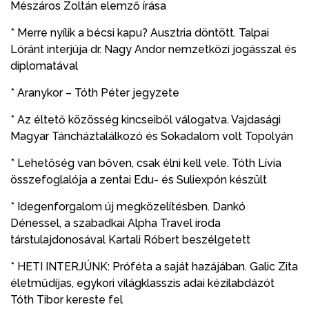
Mészáros Zoltán elemző írása
* Merre nyílik a bécsi kapu? Ausztria döntött. Talpai
Lóránt interjúja dr. Nagy Andor nemzetközi jogásszal és
diplomatával
* Aranykor – Tóth Péter jegyzete
* Az éltető közösség kincseiből válogatva. Vajdasági
Magyar Táncháztalálkozó és Sokadalom volt Topolyán
* Lehetőség van bőven, csak élni kell vele. Tóth Lívia
összefoglalója a zentai Edu- és Suliexpón készült
* Idegenforgalom új megközelítésben. Dankó
Dénessel, a szabadkai Alpha Travel iroda
társtulajdonosával Kartali Róbert beszélgetett
* HETI INTERJÚNK: Próféta a saját hazájában. Galic Zita
életműdíjas, egykori világklasszis adai kézilabdázót
Tóth Tibor kereste fel