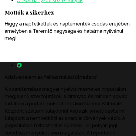
Önkormányzati közlemények
Mottók a sikerhez
Higgy a napfelkelték és naplementék csodás erejében,
amelyben a Teremtő nagysága és hatalma nyilvánul
meg!
Adatvédelem és felhasználási útmutató:
A szenttamás.rs magyar nyelvű internetes hírportálon
megjelenő szerzői írások, a híranyag és minden egyéb
tartalom a portált működtető Gion Nándor Kulturális
Központ szellemi tulajdonát képezik, amely szellemi
tulajdont a nemzetközi és szerbiai törvények védik. A
jogosulatlan felhasználás büntető- és polgári jogi
következményeket von maga után. A hírportálon