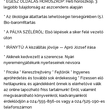
* EGÉSZ OLDALAS HOROSZKÓP: Heti horoszkóp, 3
legjobb tulajdonság az aszcendens alapján
* Az ökológiai állattartás lehetőségei térségünkben (5.).
Bio-baromfitartás
* A PÁLYA SZÉLÉRŐL: Első lépések a siker felé vezető
úton
* IRÁNYTŰ: A kiszállítás jövője — Apró József írása
* Akiknek kedvezett a szerencse. Nyári
nyereményjátékunk nyerteseinek névsora
* Fricska * Keresztrejtvény * Fejtörők * Ingyenes
apróhirdetés és további sok érdekesség * Fizessen elő
hetilapunkra, és ajándékként önnek is elérhetővé válik
az online lapozható friss tartalmunk! Erről, valamint
megvásárolható könyveinkről, kiadványainkról
érdeklődjön a 024/555-856-os vagy a 024/525-190-es
telefonszámon