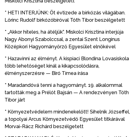
Miskolci Krisztina beszélgetett
* HETI INTERJÚNK: Öt évtizede a birkózás világában.
Lőrinc Rudolf birkózóbíróval Tóth Tibor beszélgetett
* „Akkor hiteles, ha átéljük”. Miskolci Krisztina interjúja
Nagy Abonyi Szabolccsal, a zentai Szent Longinus
Középkori Hagyományőrző Egyesület elnökével
* Hazavinni az élményt. A kispiaci Blondina Lovasiskola
több lehetőséget kínál a kikapcsolódásra,
élményszerzésre — Bíró Tímea írása
* Maradandóvá tenni a hagyományt. 19. alkalommal
tartották meg a Prélót Bajsán — A rendezvényen Tóth
Tibor járt
* Környezetvédelem mindenekelőtt! Sihelnik Józseffel,
a topolyai Arcus Környezetvédő Egyesület titkárával
Morvai-Rácz Richárd beszélgetett