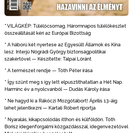
* VILÁGKÉP: Túlélőcsomag. Háromnapos túlélőkészlet
összeállítását kéri az Európai Bizottság
* A háború két nyertese az Egyesült Államok és Kína
lesz. Interjú Nógrádi György biztonságpolitikai
szakértővel — Készítette: Talpai Lóránt
* A természet rendje — Tóth Péter írása
* Így szűnt meg s így lett elpusztíthatatlan a Hét Nap.
Harminc év a nyolcvanból — Dudás Károly írása
* Ne hagyd ki a Rákóczi Mozgótábort! Április 13-áig
lehet jelentkezni — Kartali Róbert riportja
* Nyaralás, kikapcsolódás itthon és külföldön. Tóth
Borisz idegenforgalmi közgazdásszal, idegenvezetővel