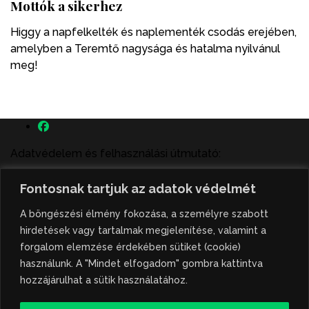
Mottók a sikerhez
Higgy a napfelkelték és naplementék csodás erejében,
amelyben a Teremtő nagysága és hatalma nyilvánul
meg!
Adatvédelem és felhasználási útmutató:
A szenttamás.rs magyar nyelvű internetes hírportálon
Fontosnak tartjuk az adatok védelmét
megjelenő szerzői írások, a híranyag és minden egyéb
tartalom a portált működtető Gion Nándor Kulturális
A böngészési élmény fokozása, a személyre szabott
Központ szellemi tulajdonát képezik, amely szellemi
hirdetések vagy tartalmak megjelenítése, valamint a
tulajdont a nemzetközi és szerbiai törvények védik. A
forgalom elemzése érdekében sütiket (cookie)
jogosulatlan felhasználás büntető- és polgári jogi
használunk. A "Mindet elfogadom" gombra kattintva
következményeket von maga után. A hírportálon
hozzájárulhat a sütik használatához.
megjelent híranyag közlése vagy tartalmuk