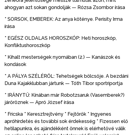
zeneóra jelentősége messze túlmutat azon, mint
ahogyan azt sokan gondolják — Rózsa Zsombor írása
* SORSOK, EMBEREK: Az anya köténye. Perisity Irma
írása
* EGÉSZ OLDALAS HOROSZKÓP: Heti horoszkóp,
Konfliktushoroszkóp
* Kihalt mesterségek nyomában (2.) — Kanászok és
kondások
* A PÁLYA SZÉLÉRŐL: Tehetségek bölcsője. A bezdáni
Duna Kajakklubban jártunk — Tóth Tibor sportriportja
* IRÁNYTŰ: Kínában már Robotzsaruk (Vasemberek?)
járőröznek — Apró József írása
* Fricska * Keresztrejtvény * Fejtörők * Ingyenes
apróhirdetés és további sok érdekesség * Fizessen elő
hetilapunkra, és ajándékként önnek is elérhetővé válik