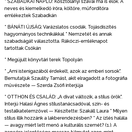
* SZABADKAI NAPLÓ: Kosztolányi szavai ma is élők. A
neves és kiemelkedő íróra, költőre, műfordítóra
emlékeztek Szabadkán
* BÁNÁTI ÚJSÁG: Varázslatos csodák. Tojásdíszítés
hagyományos technikákkal * Nemzetét és annak
szabadságát választotta. Rákóczi-emléknapot
tartottak Csókán
* Megújult könyvtári terek Topolyán
* „Ami istenigazából érdekelt, azok az emberi sorsok”.
Bemutatjuk Szaulity Tamást, akit elragadott a fotográfia
művészete — Szerda Zsófi interjúja
* OTTHON ÉS CSALÁD: „A divat változik, a stílus örök”.
Interjú Halasi Ágnes stílustanácsadóval, szín- és
testalkatelemzővel — Készítette: Szakáll Laura * Milyen
stílus illik hozzánk a lakberendezésben? * Az ízlés halála
— avagy miért lett menő a kulturális szemét? (1.). A