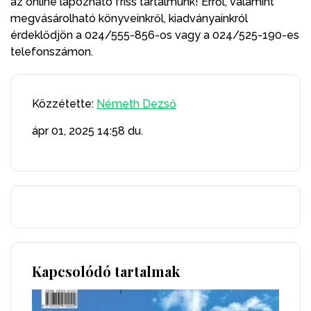
az online lapozható friss tartalmunk! Erről, valamint
megvásárolható könyveinkről, kiadványainkról
érdeklődjön a 024/555-856-os vagy a 024/525-190-es
telefonszámon.
Közzétette:
Németh Dezső
ápr 01, 2025
14:58 du.
Kapcsolódó tartalmak