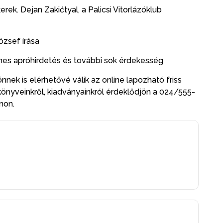
ek. Dejan Zakićtyal, a Palicsi Vitorlázóklub
ózsef írása
yenes apróhirdetés és további sok érdekesség
nnek is elérhetővé válik az online lapozható friss
könyveinkről, kiadványainkról érdeklődjön a 024/555-
zámon.