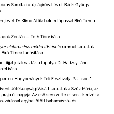
bray Sarolta író-újságíróval és dr. Bánki György
a
jével. Dr. Klímó Attila balneológussal Bíró Tímea
apok Zentán — Tóth Tibor írása
yar elektronikus média története
címmel tartottak
 Bíró Tímea tudósítása
 díjjal jutalmazták a topolyai Dr. Hadzsy János
iel írása
óparton. Hagyományok Téli Fesztiválja Palicson *
venti Jótékonysági Vásárt tartottak a Szűz Mária, az
praja és nagyja. Az eső sem vette el senki kedvét a
lás-várással egybekötött babamászó- és