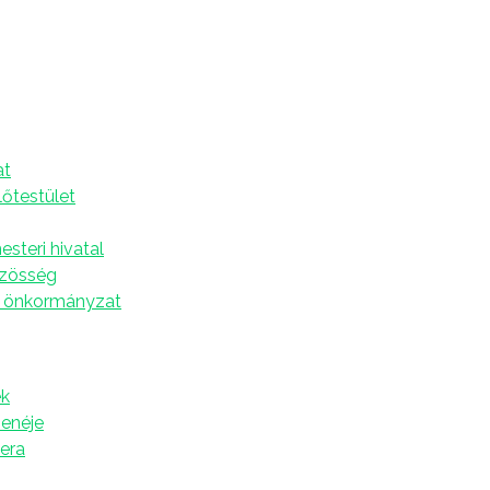
r 10.
A
at
s RTV-MELLÉKLETTEL!
lőtestület
s
steri hivatal
özösség
 önkormányzat
k
zenéje
tera