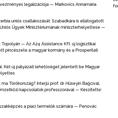
dvezményes legalizációja — Markovics Annamária
fo
rbia uniós csatlakozását. Szabadkára is ellátogatott
Uniós Ügyek Minisztériumának miniszterhelyettese —
t Topolyán — Az A24 Assistance Kft. új logisztikai
tett pincészete a magyar kormány és a Prosperitati
l. Két új pályázati lehetőséget jelentett be Magyar
elyettes
 ma Törökország? Interjú prof. dr. Hüseyin Bağcıval,
mzetközi kapcsolatok professzorával — Készítette:
ő szakképzés a piaci termelők számára — Penovác