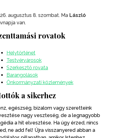
26. augusztus 8. szombat. Ma
László
vnapja van.
zenttamási rovatok
Helytörténet
Testvérvárosok
Szerkesztő rovata
Barangolások
Önkormányzati közlemények
ottók a sikerhez
nz, egészség, bizalom vagy szeretteink
vesztése nagy veszteség, de a legnagyobb
agédia a hit elvesztése. Ha úgy érzed, nincs
ted, ne add fel! Újra visszanyered abban a
odálatos pillanatban, amikor Istenhez