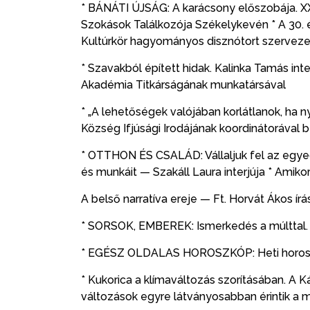
* BÁNÁTI ÚJSÁG: A karácsony előszobája. XX
Szokások Találkozója Székelykevén * A 30. 
Kultúrkör hagyományos disznótort szervezett
* Szavakból épített hidak. Kalinka Tamás in
Akadémia Titkárságának munkatársával
* „A lehetőségek valójában korlátlanok, ha n
Község Ifjúsági Irodájának koordinátorával 
* OTTHON ÉS CSALÁD: Vállaljuk fel az egye
és munkáit — Szakáll Laura interjúja * Amiko
A belső narratíva ereje — Ft. Horvát Ákos írá
* SORSOK, EMBEREK: Ismerkedés a múlttal. P
* EGÉSZ OLDALAS HOROSZKÓP: Heti horoszk
* Kukorica a klímaváltozás szorításában. 
változások egyre látványosabban érintik a