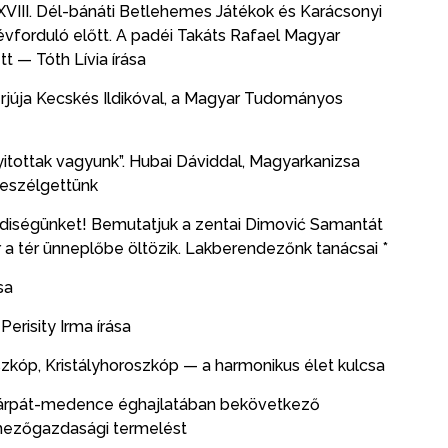
VIII. Dél-bánáti Betlehemes Játékok és Karácsonyi
évforduló előtt. A padéi Takáts Rafael Magyar
 — Tóth Lívia írása
terjúja Kecskés Ildikóval, a Magyar Tudományos
yitottak vagyunk”. Hubai Dáviddal, Magyarkanizsa
beszélgettünk
diségünket! Bemutatjuk a zentai Dimović Samantát
r a tér ünneplőbe öltözik. Lakberendezőnk tanácsai *
sa
erisity Irma írása
óp, Kristályhoroszkóp — a harmonikus élet kulcsa
A Kárpát-medence éghajlatában bekövetkező
 mezőgazdasági termelést