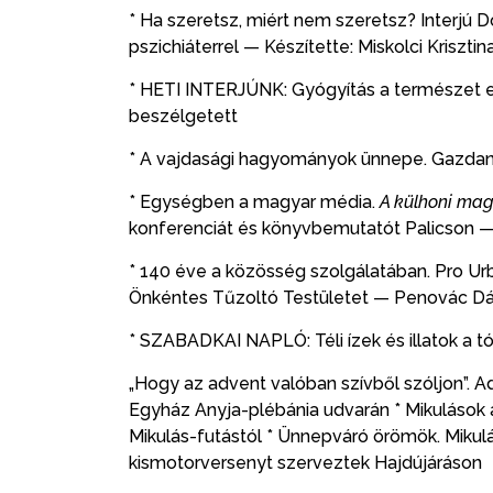
* Ha szeretsz, miért nem szeretsz? Interjú Do
pszichiáterrel — Készítette: Miskolci Krisztin
* HETI INTERJÚNK: Gyógyítás a természet ere
beszélgetett
* A vajdasági hagyományok ünnepe. Gazdan
* Egységben a magyar média.
A külhoni mag
konferenciát és könyvbemutatót Palicson —
* 140 éve a közösség szolgálatában. Pro Urbe
Önkéntes Tűzoltó Testületet — Penovác Dán
* SZABADKAI NAPLÓ: Téli ízek és illatok a t
„Hogy az advent valóban szívből szóljon”. Ad
Egyház Anyja-plébánia udvarán * Mikulások a
Mikulás-futástól * Ünnepváró örömök. Miku
kismotorversenyt szerveztek Hajdújáráson