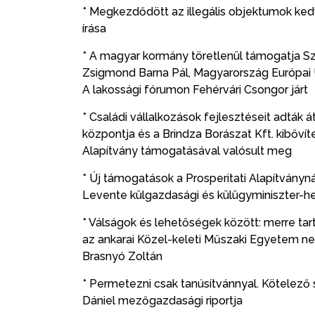
* Megkezdődött az illegális objektumok ke
írása
* A magyar kormány töretlenül támogatja Sze
Zsigmond Barna Pál, Magyarország Európai 
A lakossági fórumon Fehérvári Csongor járt
* Családi vállalkozások fejlesztéseit adták á
központja és a Brindza Borászat Kft. kibőví
Alapítvány támogatásával valósult meg
* Új támogatások a Prosperitati Alapítványná
Levente külgazdasági és külügyminiszter-h
* Válságok és lehetőségek között: merre tart
az ankarai Közel-keleti Műszaki Egyetem ne
Brasnyó Zoltán
* Permetezni csak tanúsítvánnyal. Kötelez
Dániel mezőgazdasági riportja