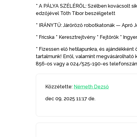
* A PÁLYA SZÉLÉRŐL: Szélben kovácsolt siker
edzőjével Tóth Tibor beszélgetett
* IRÁNYTŰ: Járőröző robotkatonák — Apró J
* Fricska * Keresztrejtvény * Fejtörők * Ing
* Fizessen elő hetilapunkra, és ajándékként ö
tartalmunk! Erről, valamint megvásárolható 
856-os vagy a 024/525-190-es telefons
Közzétette:
Németh Dezső
dec 09, 2025
11:17 de.