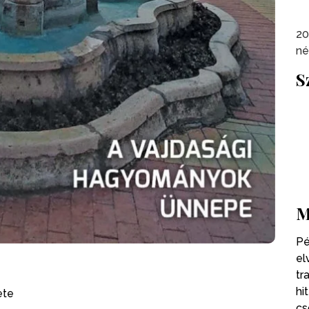
20
né
S
M
Pé
el
tr
hi
zete
cs