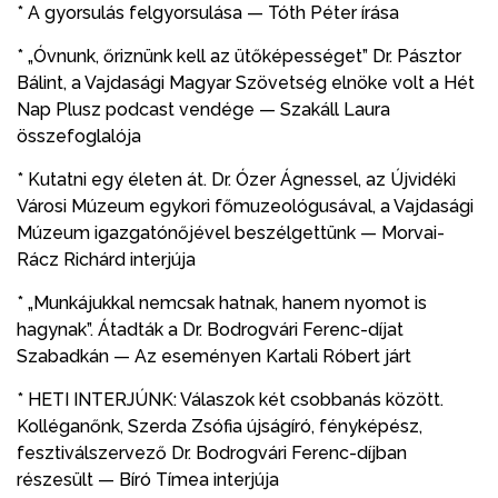
* A gyorsulás felgyorsulása — Tóth Péter írása
* „Óvnunk, őriznünk kell az ütőképességet” Dr. Pásztor
Bálint, a Vajdasági Magyar Szövetség elnöke volt a Hét
Nap Plusz podcast vendége — Szakáll Laura
összefoglalója
* Kutatni egy életen át. Dr. Ózer Ágnessel, az Újvidéki
Városi Múzeum egykori főmuzeológusával, a Vajdasági
Múzeum igazgatónőjével beszélgettünk — Morvai-
Rácz Richárd interjúja
* „Munkájukkal nemcsak hatnak, hanem nyomot is
hagynak”. Átadták a Dr. Bodrogvári Ferenc-díjat
Szabadkán — Az eseményen Kartali Róbert járt
* HETI INTERJÚNK: Válaszok két csobbanás között.
Kolléganőnk, Szerda Zsófia újságíró, fényképész,
fesztiválszervező Dr. Bodrogvári Ferenc-díjban
részesült — Bíró Tímea interjúja