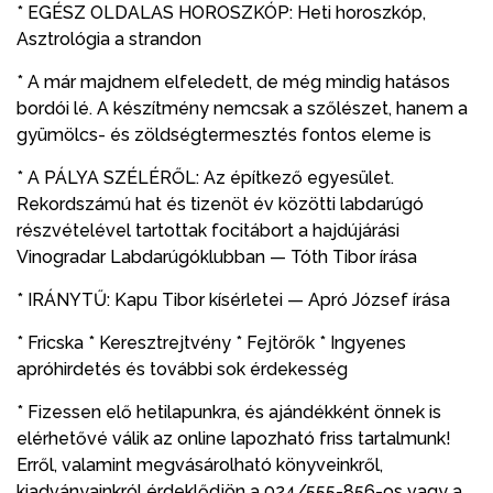
* EGÉSZ OLDALAS HOROSZKÓP: Heti horoszkóp,
Asztrológia a strandon
* A már majdnem elfeledett, de még mindig hatásos
bordói lé. A készítmény nemcsak a szőlészet, hanem a
gyümölcs- és zöldségtermesztés fontos eleme is
* A PÁLYA SZÉLÉRŐL: Az építkező egyesület.
Rekordszámú hat és tizenöt év közötti labdarúgó
részvételével tartottak focitábort a hajdújárási
Vinogradar Labdarúgóklubban — Tóth Tibor írása
* IRÁNYTŰ: Kapu Tibor kísérletei — Apró József írása
* Fricska * Keresztrejtvény * Fejtörők * Ingyenes
apróhirdetés és további sok érdekesség
* Fizessen elő hetilapunkra, és ajándékként önnek is
elérhetővé válik az online lapozható friss tartalmunk!
Erről, valamint megvásárolható könyveinkről,
kiadványainkról érdeklődjön a 024/555-856-os vagy a