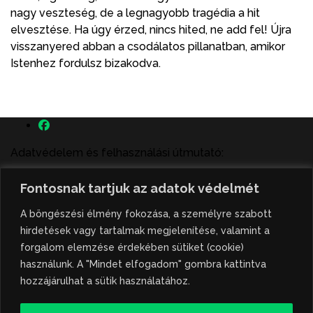
nagy veszteség, de a legnagyobb tragédia a hit
elvesztése. Ha úgy érzed, nincs hited, ne add fel! Újra
visszanyered abban a csodálatos pillanatban, amikor
Istenhez fordulsz bizakodva.
Adatvédelem és felhasználási útmutató:
A szenttamás.rs magyar nyelvű internetes hírportálon
Fontosnak tartjuk az adatok védelmét
megjelenő szerzői írások, a híranyag és minden egyéb
tartalom a portált működtető Gion Nándor Kulturális
A böngészési élmény fokozása, a személyre szabott
Központ szellemi tulajdonát képezik, amely szellemi
hirdetések vagy tartalmak megjelenítése, valamint a
tulajdont a nemzetközi és szerbiai törvények védik. A
forgalom elemzése érdekében sütiket (cookie)
jogosulatlan felhasználás büntető- és polgári jogi
használunk. A "Mindet elfogadom" gombra kattintva
következményeket von maga után. A hírportálon
hozzájárulhat a sütik használatához.
megjelent híranyag közlése vagy tartalmuk