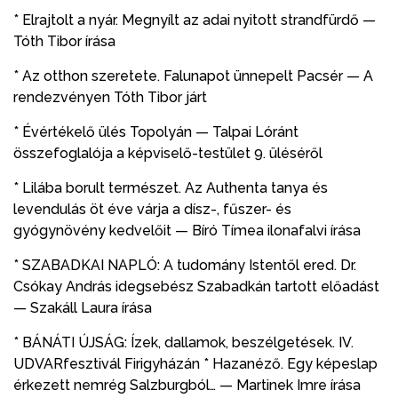
* Elrajtolt a nyár. Megnyílt az adai nyitott strandfürdő —
Tóth Tibor írása
* Az otthon szeretete. Falunapot ünnepelt Pacsér — A
rendezvényen Tóth Tibor járt
* Évértékelő ülés Topolyán — Talpai Lóránt
összefoglalója a képviselő-testület 9. üléséről
* Lilába borult természet. Az Authenta tanya és
levendulás öt éve várja a dísz-, fűszer- és
gyógynövény kedvelőit — Bíró Tímea ilonafalvi írása
* SZABADKAI NAPLÓ: A tudomány Istentől ered. Dr.
Csókay András idegsebész Szabadkán tartott előadást
— Szakáll Laura írása
* BÁNÁTI ÚJSÁG: Ízek, dallamok, beszélgetések. IV.
UDVARfesztivál Firigyházán * Hazanéző. Egy képeslap
érkezett nemrég Salzburgból… — Martinek Imre írása