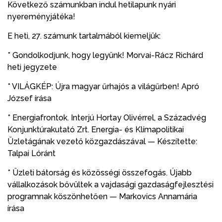
Következő számunkban indul hetilapunk nyári
nyereményjátéka!
E heti, 27. számunk tartalmából kiemeljük:
* Gondolkodjunk, hogy legyünk! Morvai-Rácz Richárd
heti jegyzete
* VILÁGKÉP: Újra magyar űrhajós a világűrben! Apró
József írása
* Energiafrontok. Interjú Hortay Olivérrel, a Századvég
Konjunktúrakutató Zrt. Energia- és Klímapolitikai
Üzletágának vezető közgazdászával — Készítette:
Talpai Lóránt
* Üzleti bátorság és közösségi összefogás. Újabb
vállalkozások bővültek a vajdasági gazdaságfejlesztési
programnak köszönhetően — Markovics Annamária
írása