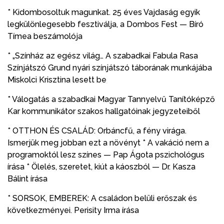
* Kidombosoltuk magunkat. 25 éves Vajdaság egyik
legkülönlegesebb fesztiválja, a Dombos Fest — Bíró
Tímea beszámolója
* „Színház az egész világ… A szabadkai Fabula Rasa
Színjátszó Grund nyári színjátszó táborának munkájába
Miskolci Krisztina lesett be
* Válogatás a szabadkai Magyar Tannyelvű Tanítóképző
Kar kommunikátor szakos hallgatóinak jegyzeteiből
* OTTHON ÉS CSALÁD: Orbáncfű, a fény virága.
Ismerjük meg jobban ezt a növényt * A vakáció nem a
programoktól lesz színes — Pap Ágota pszichológus
írása * Ölelés, szeretet, kiút a káoszból — Dr. Kasza
Bálint írása
* SORSOK, EMBEREK: A családon belüli erőszak és
következményei. Perisity Irma írása