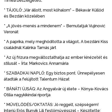
Tímea beszélgetett.
* TÁJOLÓ: „Vár állott, most kőhalom” – Békavár Küllőd
és Bezdán közelében
* „A jövés-menés a mindenem” – Bemutatjuk Vujinović
Veronát
* A paprika, mely meghódította a világot
.
A bezdáni Kiss
családnál Kalinka Tamás járt
* Az új frizura megváltoztathatja az ember kinézetét és
stílusát – Írta: Markovics Annamária
* SZABADKAI NAPLÓ: Egy biztos pont. Ünnepélyesen
átadták a felújított Talentum Házat
* BÁNÁTI ÚJSÁG: Az Angyalvár új élete – Kónya-Kovács
Otília nagykikindai riportja
* MŰVELŐDÉS/OKTATÁS: Jó reggelt, szépségem!
Interjú Erős Bunyik Lili festőművésszel – Készítette: