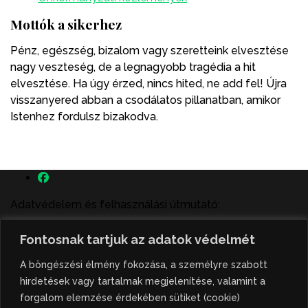
Mottók a sikerhez
Pénz, egészség, bizalom vagy szeretteink elvesztése
nagy veszteség, de a legnagyobb tragédia a hit
elvesztése. Ha úgy érzed, nincs hited, ne add fel! Újra
visszanyered abban a csodálatos pillanatban, amikor
Istenhez fordulsz bizakodva.
Adatvédelem és felhasználási útmutató:
A szenttamás.rs magyar nyelvű internetes hírportálon
Fontosnak tartjuk az adatok védelmét
megjelenő szerzői írások, a híranyag és minden egyéb
tartalom a portált működtető Gion Nándor Kulturális
A böngészési élmény fokozása, a személyre szabott
Központ szellemi tulajdonát képezik, amely szellemi
hirdetések vagy tartalmak megjelenítése, valamint a
tulajdont a nemzetközi és szerbiai törvények védik. A
forgalom elemzése érdekében sütiket (cookie)