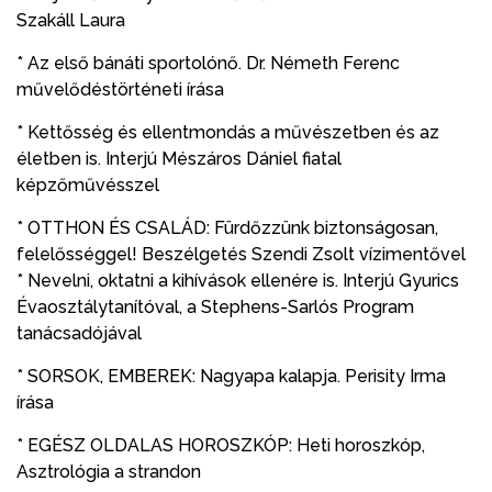
Szakáll Laura
* Az első bánáti sportolónő. Dr. Németh Ferenc
művelődéstörténeti írása
* Kettősség és ellentmondás a művészetben és az
életben is. Interjú Mészáros Dániel fiatal
képzőművésszel
* OTTHON ÉS CSALÁD: Fürdőzzünk biztonságosan,
felelősséggel! Beszélgetés Szendi Zsolt vízimentővel
* Nevelni, oktatni a kihívások ellenére is. Interjú Gyurics
Évaosztálytanítóval, a Stephens-Sarlós Program
tanácsadójával
* SORSOK, EMBEREK: Nagyapa kalapja. Perisity Irma
írása
* EGÉSZ OLDALAS HOROSZKÓP: Heti horoszkóp,
Asztrológia a strandon