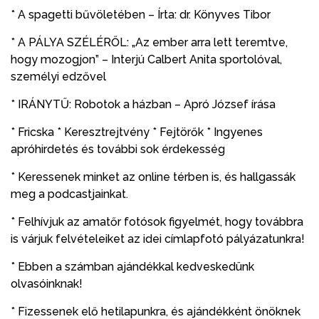
* A spagetti bűvöletében – Írta: dr. Könyves Tibor
* A PÁLYA SZÉLÉRŐL: „Az ember arra lett teremtve,
hogy mozogjon” – Interjú Calbert Anita sportolóval,
személyi edzővel
* IRÁNYTŰ: Robotok a házban – Apró József írása
* Fricska * Keresztrejtvény * Fejtörők * Ingyenes
apróhirdetés és további sok érdekesség
* Keressenek minket az online térben is, és hallgassák
meg a podcastjainkat.
* Felhívjuk az amatőr fotósok figyelmét, hogy továbbra
is várjuk felvételeiket az idei címlapfotó pályázatunkra!
* Ebben a számban ajándékkal kedveskedünk
olvasóinknak!
* Fizessenek elő hetilapunkra, és ajándékként önöknek