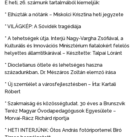
E heti, 26. számunk tartalmából kiemeljük:
* Elhúzták a nótánk – Miskolci Krisztina heti jegyzete
* VILÁGKÉP: A Sóvidék tragédiája
* A tehetségek útja. Interjú Nagy-Vargha Zsófiával, a
Kulturális és Innovációs Minisztérium fiatalokért felelős
helyettes államtitkárával – Készítette: Talpai Lóránt
* Diocletianus ötlete és lehetséges haszna
századunkban
.
Dr. Mészáros Zoltán elemző írása
* Új szemlélet a városfejlesztésben – Írta: Kartali
Róbert
* Szakmaiság és közösségtudat. 30 éves a Brunszvik
Teréz Magyar Óvodapedagógusok Egyesülete –
Morvai-Rácz Richárd riportja
* HETI INTERJÚNK: Ótos András fotóriporterrel Bíró