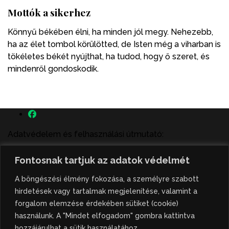
Mottók a sikerhez
Könnyű békében élni, ha minden jól megy. Nehezebb,
ha az élet tombol körülötted, de Isten még a viharban is
tökéletes békét nyújthat, ha tudod, hogy ő szeret, és
mindenről gondoskodik.
Adatvédelem és felhasználási útmutató:
A szenttamás.rs magyar nyelvű internetes hírportálon
Fontosnak tartjuk az adatok védelmét
megjelenő szerzői írások, a híranyag és minden egyéb
tartalom a portált működtető Gion Nándor Kulturális
A böngészési élmény fokozása, a személyre szabott
Központ szellemi tulajdonát képezik, amely szellemi
hirdetések vagy tartalmak megjelenítése, valamint a
tulajdont a nemzetközi és szerbiai törvények védik. A
forgalom elemzése érdekében sütiket (cookie)
jogosulatlan felhasználás büntető- és polgári jogi
használunk. A "Mindet elfogadom" gombra kattintva
következményeket von maga után. A hírportálon
hozzájárulhat a sütik használatához.