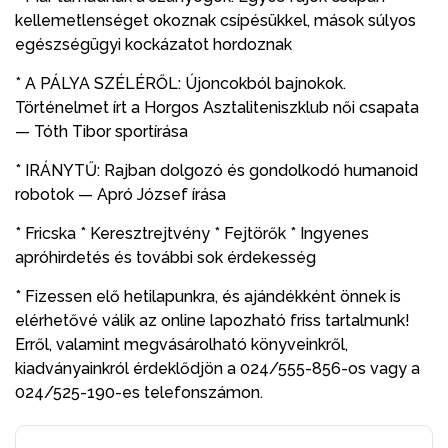
kellemetlenséget okoznak csípésükkel, mások súlyos
egészségügyi kockázatot hordoznak
* A PÁLYA SZÉLÉRŐL: Újoncokból bajnokok.
Történelmet írt a Horgos Asztaliteniszklub női csapata
— Tóth Tibor sportírása
* IRÁNYTŰ: Rajban dolgozó és gondolkodó humanoid
robotok — Apró József írása
* Fricska * Keresztrejtvény * Fejtörők * Ingyenes
apróhirdetés és további sok érdekesség
* Fizessen elő hetilapunkra, és ajándékként önnek is
elérhetővé válik az online lapozható friss tartalmunk!
Erről, valamint megvásárolható könyveinkről,
kiadványainkról érdeklődjön a 024/555-856-os vagy a
024/525-190-es telefonszámon.