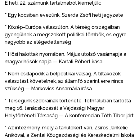
E heti, 22. számunk tartalmából kiemeljük:
* Egy kocsiban evezünk. Szerda Zsófi heti jegyzete
* Közép-Európa válaszúton. A térség országaiban
gyengülnek a megszokott politikai tömbök, és egyre
nagyobb az elégedetlenség
* Hősi halottak nyomában. Május utolsó vasárnapja a
magyar hősök napja — Kartali Róbert írása
* Nem csillapodik a belpolitikai válság. A tiltakozók
választást követelnek, az államfő szerint erre nincs
szükség — Markovics Annamária írása
* Térségünk szobrainak története. Tóthfaluban tartotta
meg 16. tanácskozását a Vajdasági Magyar
Helytörténeti Társaság — A konferencián Tóth Tibor járt
* Az intézmény, mely a tanulókért van. Zsíros Jankelić
Anikóval, a Zentai Közgazdasági és Kereskedelmi Iskola