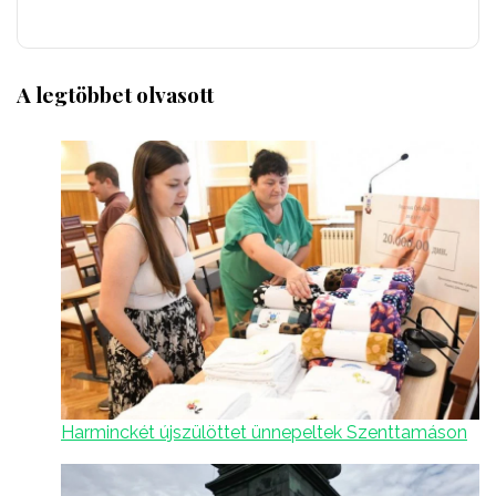
A legtöbbet olvasott
Harminckét újszülöttet ünnepeltek Szenttamáson