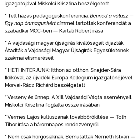
igazgatójával Miskolci Krisztina beszélgetett
* Telt házas pedagóguskonferencia.
Benned a válasz —
Egy nap önmagunkért
címmel tartottak konferenciát a
szabadkai MCC-ben — Kartali Róbert írása
* A vajdasági magyar újságírás kiválóságait díjazták.
Átadták a Vajdasági Magyar Újságírók Egyesületének
szakmai elismeréseit
* HETI INTERJÚNK: Itthon az otthon. Snejder-Sára
Ildikóval, az újvidéki Európa Kollégium igazgatónőjével
Morvai-Rácz Richárd beszélgetett
* Verseny és ünnep. A XIII. Vajdasági Vágta eseményeit
Miskolci Krisztina foglalta össze írásában
* Vermes Lajos kultuszának továbbörökítése — Tóth
Tibor írása a háromnapos rendezvényről
* Nem csak horgosiaknak. Bemutatták Németh István —