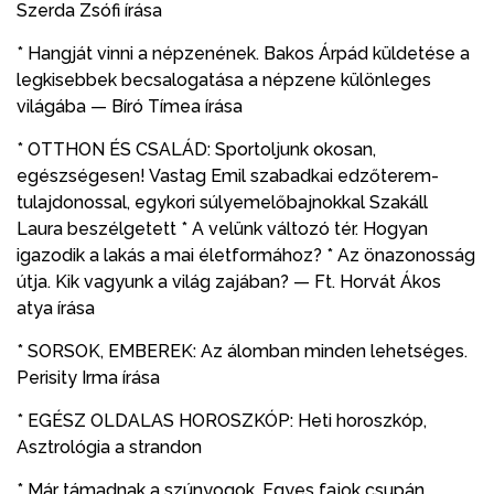
Szerda Zsófi írása
* Hangját vinni a népzenének. Bakos Árpád küldetése a
legkisebbek becsalogatása a népzene különleges
világába — Bíró Tímea írása
* OTTHON ÉS CSALÁD: Sportoljunk okosan,
egészségesen! Vastag Emil szabadkai edzőterem-
tulajdonossal, egykori súlyemelőbajnokkal Szakáll
Laura beszélgetett * A velünk változó tér. Hogyan
igazodik a lakás a mai életformához? * Az önazonosság
útja. Kik vagyunk a világ zajában? — Ft. Horvát Ákos
atya írása
* SORSOK, EMBEREK: Az álomban minden lehetséges.
Perisity Irma írása
* EGÉSZ OLDALAS HOROSZKÓP: Heti horoszkóp,
Asztrológia a strandon
* Már támadnak a szúnyogok. Egyes fajok csupán