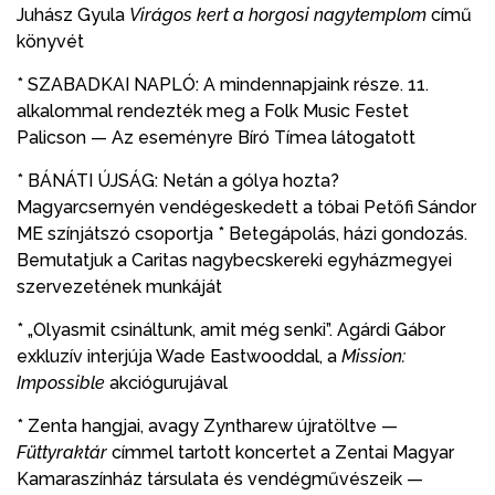
Juhász Gyula
Virágos kert a horgosi
nagytemplom
című
könyvét
* SZABADKAI NAPLÓ: A mindennapjaink része. 11.
alkalommal rendezték meg a Folk Music Festet
Palicson — Az eseményre Bíró Tímea látogatott
* BÁNÁTI ÚJSÁG: Netán a gólya hozta?
Magyarcsernyén vendégeskedett a tóbai Petőfi Sándor
ME színjátszó csoportja * Betegápolás, házi gondozás.
Bemutatjuk a Caritas nagybecskereki egyházmegyei
szervezetének munkáját
* „Olyasmit csináltunk, amit még senki”. Agárdi Gábor
exkluzív interjúja Wade Eastwooddal, a
Mission:
Impossible
akciógurujával
* Zenta hangjai, avagy Zyntharew újratöltve —
Füttyraktár
címmel tartott koncertet a Zentai Magyar
Kamaraszínház társulata és vendégművészeik —