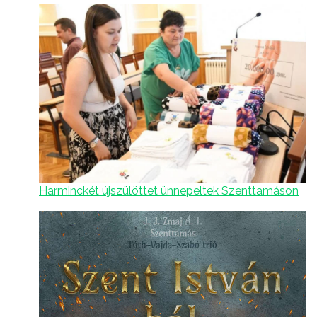
Harminckét újszülöttet ünnepeltek Szenttamáson