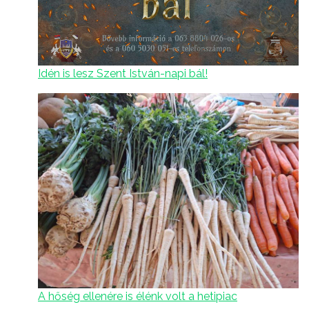
Idén is lesz Szent István-napi bál!
A hőség ellenére is élénk volt a hetipiac