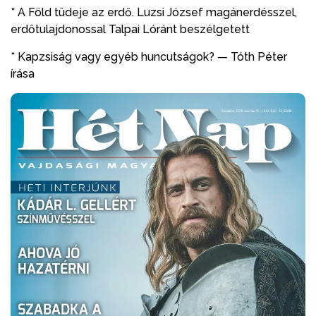
* A Föld tüdeje az erdő. Luzsi József magánerdésszel,
erdőtulajdonossal Talpai Lóránt beszélgetett
* Kapzsiság vagy egyéb huncutságok? — Tóth Péter
írása