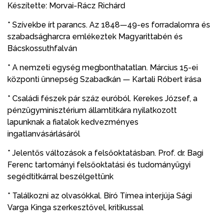
Készítette: Morvai-Rácz Richárd
* Szívekbe írt parancs. Az 1848—49-es forradalomra és
szabadságharcra emlékeztek Magyarittabén és
Bácskossuthfalván
* A nemzeti egység megbonthatatlan. Március 15-ei
központi ünnepség Szabadkán — Kartali Róbert írása
* Családi fészek pár száz euróból. Kerekes József, a
pénzügyminisztérium államtitkára nyilatkozott
lapunknak a fiatalok kedvezményes
ingatlanvásárlásáról
* Jelentős változások a felsőoktatásban. Prof. dr. Bagi
Ferenc tartományi felsőoktatási és tudományügyi
segédtitkárral beszélgettünk
* Találkozni az olvasókkal. Bíró Tímea interjúja Sági
Varga Kinga szerkesztővel, kritikussal