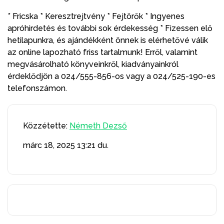
* Fricska * Keresztrejtvény * Fejtörők * Ingyenes
apróhirdetés és további sok érdekesség * Fizessen elő
hetilapunkra, és ajándékként önnek is elérhetővé válik
az online lapozható friss tartalmunk! Erről, valamint
megvásárolható könyveinkről, kiadványainkról
érdeklődjön a 024/555-856-os vagy a 024/525-190-es
telefonszámon.
Közzétette:
Németh Dezső
márc 18, 2025
13:21 du.