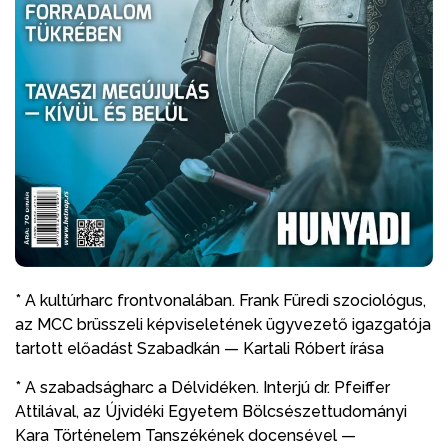
* A kultúrharc frontvonalában. Frank Füredi szociológus,
az MCC brüsszeli képviseletének ügyvezető igazgatója
tartott előadást Szabadkán — Kartali Róbert írása
* A szabadságharc a Délvidéken. Interjú dr. Pfeiffer
Attilával, az Újvidéki Egyetem Bölcsészettudományi
Kara Történelem Tanszékének docensével —