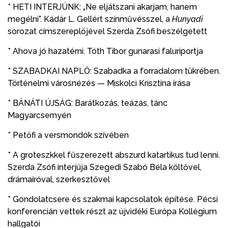
* HETI INTERJÚNK: „Ne eljátszani akarjam, hanem
megélni”. Kádár L. Gellért színművésszel, a
Hunyadi
sorozat címszereplőjével Szerda Zsófi beszélgetett
* Ahova jó hazatérni. Tóth Tibor gunarasi faluriportja
* SZABADKAI NAPLÓ: Szabadka a forradalom tükrében.
Történelmi városnézés — Miskolci Krisztina írása
* BÁNÁTI ÚJSÁG: Barátkozás, teázás, tánc
Magyarcsernyén
* Petőfi a versmondók szívében
* A groteszkkel fűszerezett abszurd katartikus tud lenni.
Szerda Zsófi interjúja Szegedi Szabó Béla költővel,
drámaíróval, szerkesztővel
* Gondolatcsere és szakmai kapcsolatok építése. Pécsi
konferencián vettek részt az újvidéki Európa Kollégium
hallgatói