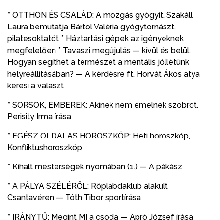
* OTTHON ÉS CSALÁD: A mozgás gyógyít. Szakáll
Laura bemutatja Bártol Valéria gyógytornászt,
pilatesoktatót * Háztartási gépek az igényeknek
megfelelően * Tavaszi megújulás — kívül és belül.
Hogyan segíthet a természet a mentális jóllétünk
helyreállításában? — A kérdésre ft. Horvát Ákos atya
keresi a választ
* SORSOK, EMBEREK: Akinek nem emelnek szobrot.
Perisity Irma írása
* EGÉSZ OLDALAS HOROSZKÓP: Heti horoszkóp,
Konfliktushoroszkóp
* Kihalt mesterségek nyomában (1.) — A pákász
* A PÁLYA SZÉLÉRŐL: Röplabdaklub alakult
Csantavéren — Tóth Tibor sportírása
* IRÁNYTŰ: Megint MI a csoda — Apró József írása