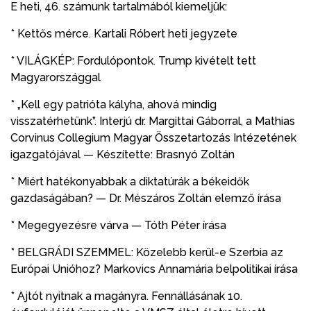
E heti, 46. számunk tartalmából kiemeljük:
* Kettős mérce. Kartali Róbert heti jegyzete
* VILÁGKÉP: Fordulópontok. Trump kivételt tett
Magyarországgal
* „Kell egy patrióta kályha, ahová mindig
visszatérhetünk”. Interjú dr. Margittai Gáborral, a Mathias
Corvinus Collegium Magyar Összetartozás Intézetének
igazgatójával — Készítette: Brasnyó Zoltán
* Miért hatékonyabbak a diktatúrák a békeidők
gazdaságában? — Dr. Mészáros Zoltán elemző írása
* Megegyezésre várva — Tóth Péter írása
* BELGRÁDI SZEMMEL: Közelebb kerül-e Szerbia az
Európai Unióhoz? Markovics Annamária belpolitikai írása
* Ajtót nyitnak a magányra. Fennállásának 10.