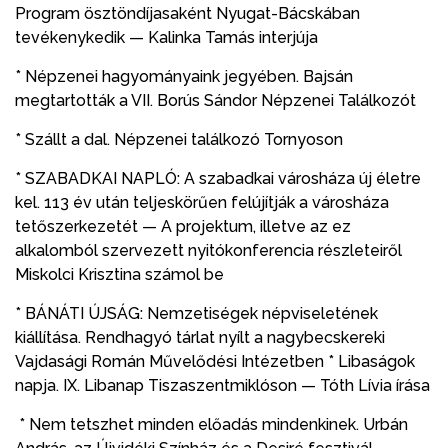
Program ösztöndíjasaként Nyugat-Bácskában
tevékenykedik — Kalinka Tamás interjúja
* Népzenei hagyományaink jegyében. Bajsán
megtartották a VII. Borús Sándor Népzenei Találkozót
* Szállt a dal. Népzenei találkozó Tornyoson
* SZABADKAI NAPLÓ: A szabadkai városháza új életre
kel. 113 év után teljeskörűen felújítják a városháza
tetőszerkezetét — A projektum, illetve az ez
alkalomból szervezett nyitókonferencia részleteiről
Miskolci Krisztina számol be
* BÁNÁTI ÚJSÁG: Nemzetiségek népviseletének
kiállítása. Rendhagyó tárlat nyílt a nagybecskereki
Vajdasági Román Művelődési Intézetben * Libaságok
napja. IX. Libanap Tiszaszentmiklóson — Tóth Lívia írása
* Nem tetszhet minden előadás mindenkinek. Urbán