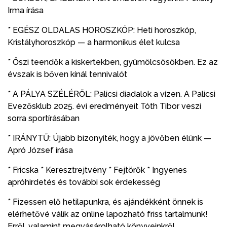
Irma írása
* EGÉSZ OLDALAS HOROSZKÓP: Heti horoszkóp,
Kristályhoroszkóp — a harmonikus élet kulcsa
* Őszi teendők a kiskertekben, gyümölcsösökben. Ez az
évszak is bőven kínál tennivalót
* A PÁLYA SZÉLÉRŐL: Palicsi diadalok a vízen. A Palicsi
Evezősklub 2025. évi eredményeit Tóth Tibor veszi
sorra sportírásában
* IRÁNYTŰ: Újabb bizonyíték, hogy a jövőben élünk —
Apró József írása
* Fricska * Keresztrejtvény * Fejtörők * Ingyenes
apróhirdetés és további sok érdekesség
* Fizessen elő hetilapunkra, és ajándékként önnek is
elérhetővé válik az online lapozható friss tartalmunk!
Erről, valamint megvásárolható könyveinkről,