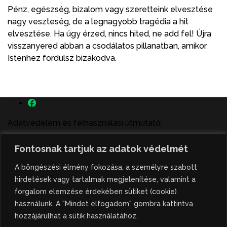
Pénz, egészség, bizalom vagy szeretteink elvesztése
nagy veszteség, de a legnagyobb tragédia a hit
elvesztése. Ha úgy érzed, nincs hited, ne add fel! Újra
visszanyered abban a csodálatos pillanatban, amikor
Istenhez fordulsz bizakodva.
Adatvédelem és felhasználási útmutató:
A szenttamás.rs magyar nyelvű internetes hírportálon
Fontosnak tartjuk az adatok védelmét
megjelenő szerzői írások, a híranyag és minden egyéb
tartalom a portált működtető Gion Nándor Kulturális
A böngészési élmény fokozása, a személyre szabott
Központ szellemi tulajdonát képezik, amely szellemi
hirdetések vagy tartalmak megjelenítése, valamint a
tulajdont a nemzetközi és szerbiai törvények védik. A
forgalom elemzése érdekében sütiket (cookie)
jogosulatlan felhasználás büntető- és polgári jogi
használunk. A "Mindet elfogadom" gombra kattintva
következményeket von maga után. A hírportálon
hozzájárulhat a sütik használatához.