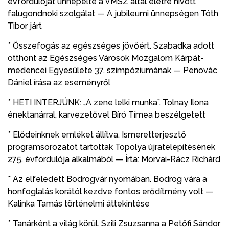
évfordulóját ünnepelte a VMSZ által életre hívott
falugondnoki szolgálat — A jubileumi ünnepségen Tóth
Tibor járt
* Összefogás az egészséges jövőért. Szabadka adott
otthont az Egészséges Városok Mozgalom Kárpát-
medencei Egyesülete 37. szimpóziumának — Penovác
Dániel írása az eseményről
* HETI INTERJÚNK: „A zene lelki munka”. Tolnay Ilona
énektanárral, karvezetővel Bíró Tímea beszélgetett
* Elődeinknek emléket állítva. Ismeretterjesztő
programsorozatot tartottak Topolya újratelepítésének
275. évfordulója alkalmából — Írta: Morvai-Rácz Richárd
* Az elfeledett Bodrogvár nyomában. Bodrog vára a
honfoglalás korától kezdve fontos erődítmény volt —
Kalinka Tamás történelmi áttekintése
* Tanárként a világ körül. Szili Zsuzsanna a Petőfi Sándor