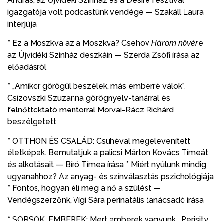
András, az Újvidéki Színház és a Desiré fesztivál
igazgatója volt podcastünk vendége — Szakáll Laura
interjúja
* Ez a Moszkva az a Moszkva? Csehov
Három nővér
e
az Újvidéki Színház deszkáin — Szerda Zsófi írása az
előadásról
* „Amikor görögül beszélek, más emberré válok”.
Csizovszki Szuzanna görögnyelv-tanárral és
felnőttoktató mentorral Morvai-Rácz Richárd
beszélgetett
* OTTHON ÉS CSALÁD: Csuhéval megelevenített
életképek. Bemutatjuk a palicsi Márton Kovács Tímeát
és alkotásait — Bíró Tímea írása * Miért nyúlunk mindig
ugyanahhoz? Az anyag- és színválasztás pszichológiája
* Fontos, hogyan éli meg a nő a szülést —
Vendégszerzőnk, Vígi Sára perinatális tanácsadó írása
* SORSOK, EMBEREK: Mert emberek vagyunk… Perisity